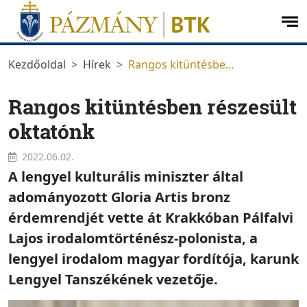
Ugrás a menüre
Ugrás a tartalomra
op
me
Kezdőoldal
Hírek
Rangos kitüntésbe...
Rangos kitüntésben részesült
oktatónk
2022.06.02.
A lengyel kulturális miniszter által
adományozott Gloria Artis bronz
érdemrendjét vette át Krakkóban Pálfalvi
Lajos irodalomtörténész-polonista, a
lengyel irodalom magyar fordítója, karunk
Lengyel Tanszékének vezetője.