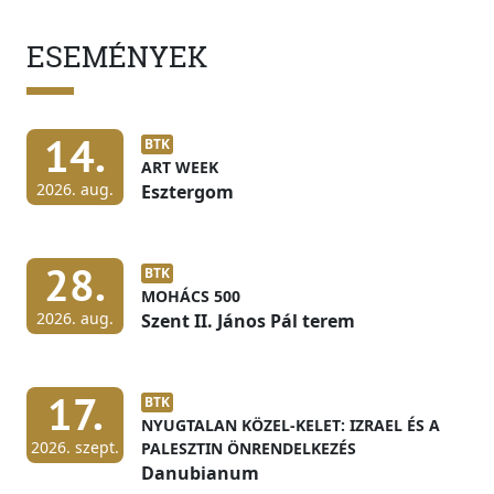
ESEMÉNYEK
14.
BTK
ART WEEK
2026. aug.
Esztergom
28.
BTK
MOHÁCS 500
2026. aug.
Szent II. János Pál terem
17.
BTK
NYUGTALAN KÖZEL-KELET: IZRAEL ÉS A
2026. szept.
PALESZTIN ÖNRENDELKEZÉS
Danubianum