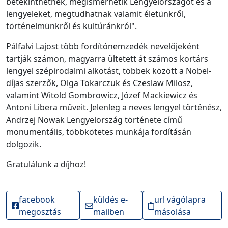
betekinthetnek, megismerhetik Lengyelországot és a
lengyeleket, megtudhatnak valamit életünkről,
történelmünkről és kultúránkról".
Pálfalvi Lajost több fordítónemzedék nevelőjeként
tartják számon, magyarra ültetett át számos kortárs
lengyel szépirodalmi alkotást, többek között a Nobel-
díjas szerzők, Olga Tokarczuk és Czeslaw Milosz,
valamint Witold Gombrowicz, Józef Mackiewicz és
Antoni Libera műveit. Jelenleg a neves lengyel történész,
Andrzej Nowak Lengyelország története című
monumentális, többkötetes munkája fordításán
dolgozik.
Gratulálunk a díjhoz!
facebook
küldés e-
url vágólapra
megosztás
mailben
másolása