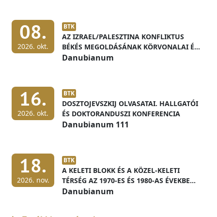
08.
BTK
AZ IZRAEL/PALESZTINA KONFLIKTUS
2026. okt.
BÉKÉS MEGOLDÁSÁNAK KÖRVONALAI ÉS
ELŐFELTÉTELEI
Danubianum
16.
BTK
DOSZTOJEVSZKIJ OLVASATAI. HALLGATÓI
2026. okt.
ÉS DOKTORANDUSZI KONFERENCIA
Danubianum 111
18.
BTK
A KELETI BLOKK ÉS A KÖZEL-KELETI
2026. nov.
TÉRSÉG AZ 1970-ES ÉS 1980-AS ÉVEKBEN
MAGYAR LEVÉLTÁRI FORRÁSOK
Danubianum
FÉNYÉBEN