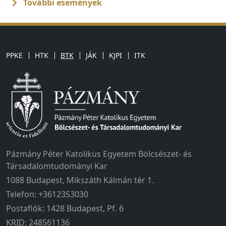
További események
PPKE
HTK
BTK
JÁK
KJPI
ITK
Pázmány Péter Katolikus Egyetem Bölcsészet- és
Társadalomtudományi Kar
1088 Budapest, Mikszáth Kálmán tér 1.
Telefon: +3612353030
Postafiók: 1428 Budapest, Pf. 6
KRID: 248561136