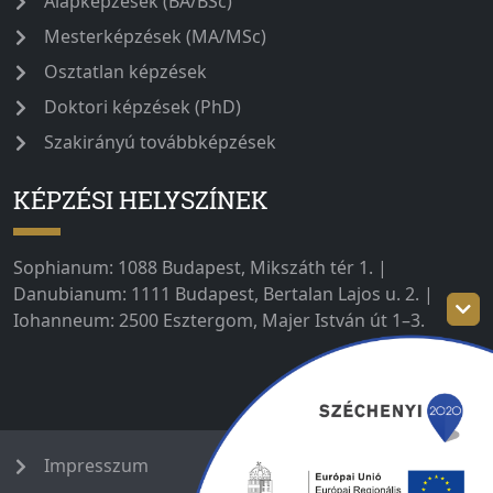
Alapképzések (BA/BSc)
Mesterképzések (MA/MSc)
Osztatlan képzések
Doktori képzések (PhD)
Szakirányú továbbképzések
KÉPZÉSI HELYSZÍNEK
Sophianum: 1088 Budapest, Mikszáth tér 1. |
Danubianum: 1111 Budapest, Bertalan Lajos u. 2. |
Iohanneum: 2500 Esztergom, Majer István út 1–3.
Impresszum