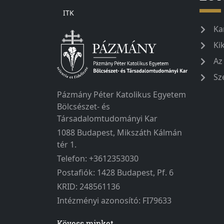
ITK
Ka
Ki
Az
Sz
Pázmány Péter Katolikus Egyetem
Bölcsészet- és
Társadalomtudományi Kar
1088 Budapest, Mikszáth Kálmán
tér 1.
Telefon: +3612353030
Postafiók: 1428 Budapest, Pf. 6
KRID: 248561136
Intézményi azonosító: FI79633
Kövess minket