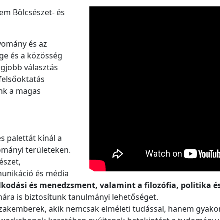
em Bölcsészet- és
gyomány és az
ége
és a közösség
egjobb választás
felsőoktatás
unk a magas
s palettát kínál a
ományi területeken.
észet,
unikáció és média
kodási és menedzsment, valamint a filozófia, politika
é
ára is biztosítunk tanulmányi lehetőséget.
zakemberek, akik nemcsak elméleti tudással, hanem gyakorl