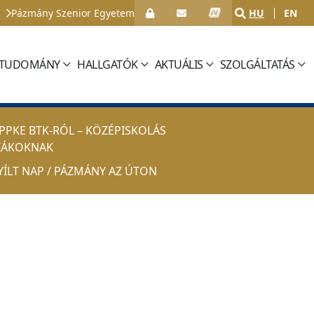
Pázmány Szenior Egyetem
HU
EN
TUDOMÁNY
HALLGATÓK
AKTUÁLIS
SZOLGÁLTATÁS
 PPKE BTK-RÓL – KÖZÉPISKOLÁS
IÁKOKNAK
YÍLT NAP / PÁZMÁNY AZ ÚTON