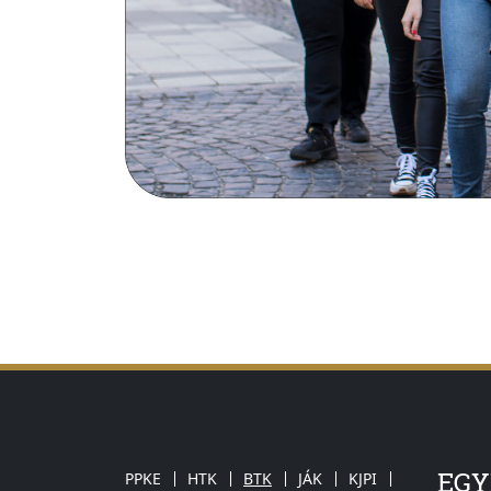
EG
PPKE
HTK
BTK
JÁK
KJPI