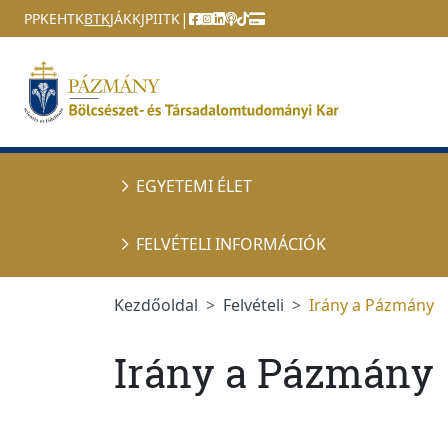
Ugrás a menüre
Ugrás a tartalomra
|
PPKE
HTK
BTK
JÁK
KJPI
ITK
EGYETEMI ÉLET
FELVÉTELI INFORMÁCIÓK
Kezdőoldal
Felvételi
Irány a Pázmány
Irány a Pázmány