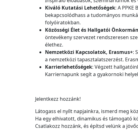
Inspiráló előadások, szemináriumok és
Kiváló Kutatási Lehetőségek
:
A PPKE B
bekapcsolódhass a tudományos munkába
folyóiratokban.
Közösségi Élet és Hallgatói Önkormá
öntevékeny szervezet rendszeresen sze
élethez.
Nemzetközi Kapcsolatok, Erasmus+
:
S
a nemzetközi tapasztalatszerzést. Eras
Karrierlehetőségek
: Végzett hallgató
Karriernapunk segít a gyakornoki helye
Jelentkezz hozzánk!
Látogass el nyílt napjainkra, ismerd meg k
Ha egy elhivatott, dinamikus és támogató kö
Csatlakozz hozzánk, és építsd velünk a jövő