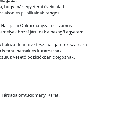
ilágába.
a, hogy már egyetemi éveid alatt
ciákon és publikálnak rangos
 A Hallgatói Önkormányzat és számos
 amelyek hozzájárulnak a pezsgő egyetemi
hálózat lehetővé teszi hallgatóink számára
 is tanulhatnak és kutathatnak.
közülük vezető pozíciókban dolgoznak.
és Társadalomtudományi Karát!