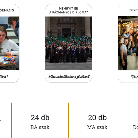
24 db
20 db
k
i
BA szak
MA szak
D