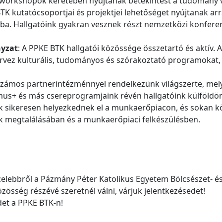
 workshopok keretében nyújtanak betekintést a tudomány v
TK kutatócsoportjai és projektjei lehetőséget nyújtanak arr
. Hallgatóink gyakran vesznek részt nemzetközi konferen
nyzat
:
A PPKE BTK hallgatói közössége összetartó és aktív.
rvez kulturális, tudományos és szórakoztató programokat,
zámos partnerintézménnyel rendelkezünk világszerte, mely 
mus+ és más csereprogramjaink révén hallgatóink külföldön
ink sikeresen helyezkednek el a munkaerőpiacon, és sokan 
k megtalálásában és a munkaerőpiaci felkészülésben.
özelebbről a Pázmány Péter Katolikus Egyetem Bölcsészet- 
zösség részévé szeretnél válni, várjuk jelentkezésedet!
det a PPKE BTK-n!