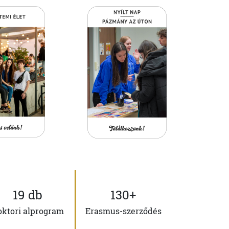
19 db
130+
oktori alprogram
Erasmus-szerződés