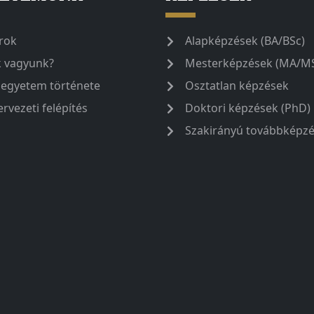
rok
Alapképzések (BA/BSc)
k vagyunk?
Mesterképzések (MA/M
 egyetem története
Osztatlan képzések
ervezeti felépítés
Doktori képzések (PhD)
Szakirányú továbbképz