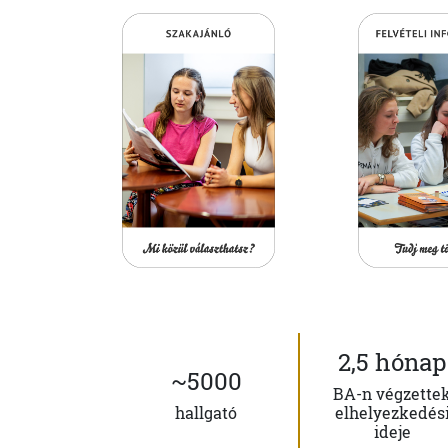
2,5 hónap
~5000
BA-n végzette
hallgató
elhelyezkedés
ideje