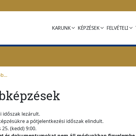
KARUNK
KÉPZÉSEK
FELVÉTELI
b...
bbképzések
 időszak lezárult.
k
épzésükre a pótjelentkezési időszak elindult.
 25
. (
kedd
) 9:00.
eket és dokumentumokat nem áll módunkban figyelembe 