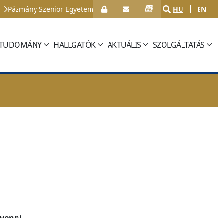
Pázmány Szenior Egyetem
HU
EN
TUDOMÁNY
HALLGATÓK
AKTUÁLIS
SZOLGÁLTATÁS
venni.