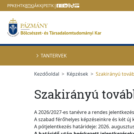
Ugrás a menüre
Ugrás a tartalomra
|
PPKE
HTK
BTK
JÁK
KJPI
ITK
TANTERVEK
Kezdőoldal
Képzések
Szakirányú továb
Szakirányú tová
A 2026/2027-es tanévre a rendes jelentkezési
A szabad férőhelyes
k
épzéseinkre és
k
ét új
A pótjelentkezés határideje: 2026.
augusztus
A határidő után beérkezett jelentkezés