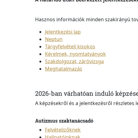
Hasznos információk minden szakirányú to
Jelentkezési lap
Neptun
Tárgyfelvételi kisokos
Kérelmek, nyomtatványok
Szakdolgozat, záróvizsga
Meghatalmazás
2026-ban várhatóan induló képzés
A képzésekről és a jelentkezésről részletes l
Autizmus szaktanácsadó
Felvételizőknek
Hallgatóinknak