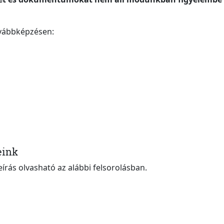
vábbképzésen:
eink
eírás olvasható az alábbi felsorolásban.