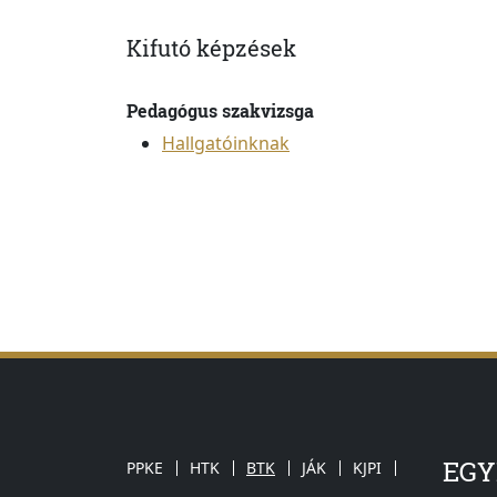
Kifutó képzések
Pedagógus szakvizsga
Hallgatóinknak
EG
PPKE
HTK
BTK
JÁK
KJPI