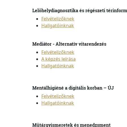
Lelőhelydiagnosztika és régészeti térinfor
Felvételizőknek
Hallgatóinknak
Mediátor - Alternatív vitarendezés
Felvételizőknek
A képzés leírása
Hallgatóinknak
Mentálhigiéné a digitális korban – ÚJ
Felvételizőknek
Hallgatóinknak
Műtárgyismeretek és menedzsment