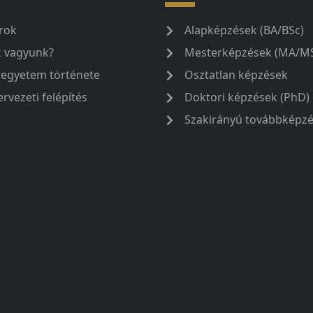
rok
Alapképzések (BA/BSc)
k vagyunk?
Mesterképzések (MA/M
 egyetem története
Osztatlan képzések
ervezeti felépítés
Doktori képzések (PhD)
Szakirányú továbbképz