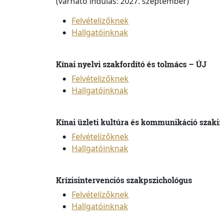
(várható indulás: 2027. szeptember)
Felvételizőknek
Hallgatóinknak
Kínai nyelvi szakfordító és tolmács – ÚJ
Felvételizőknek
Hallgatóinknak
Kínai üzleti kultúra és kommunikáció szak
Felvételizőknek
Hallgatóinknak
Krízisintervenciós szakpszichológus
Felvételizőknek
Hallgatóinknak