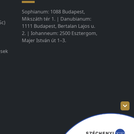
Sophianum: 1088 Budapest,
Mikszáth tér 1. | Danubianum:
Sc)
1111 Budapest, Bertalan Lajos u.
2. | Iohanneum: 2500 Esztergom,
Majer István út 1–3.
ések