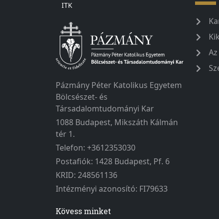
ITK
Ka
Ki
Az
Sz
Pázmány Péter Katolikus Egyetem
Bölcsészet- és
Társadalomtudományi Kar
1088 Budapest, Mikszáth Kálmán
tér 1.
Telefon: +3612353030
Postafiók: 1428 Budapest, Pf. 6
KRID: 248561136
Intézményi azonosító: FI79633
Kövess minket