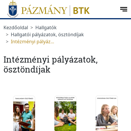
Ugrás a menüre
Ugrás a tartalomra
op
me
Kezdőoldal
Hallgatók
Hallgatói pályázatok, ösztöndíjak
Intézményi pályáz...
Intézményi pályázatok,
ösztöndíjak