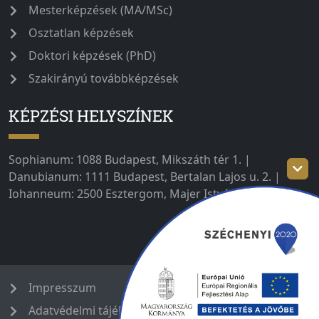
Mesterképzések (MA/MSc)
Osztatlan képzések
Doktori képzések (PhD)
Szakirányú továbbképzések
KÉPZÉSI HELYSZÍNEK
Sophianum: 1088 Budapest, Mikszáth tér 1. |
Danubianum: 1111 Budapest, Bertalan Lajos u. 2. |
Iohanneum: 2500 Esztergom, Majer István út 1–3.
Impresszum
Adatvédelmi tájékoztató