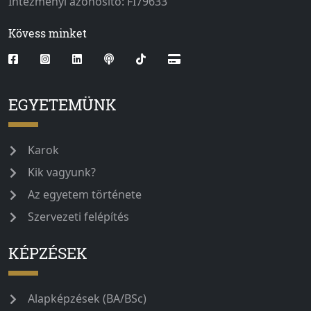
Intézményi azonosító: FI79633
Kövess minket
EGYETEMÜNK
Karok
Kik vagyunk?
Az egyetem története
Szervezeti felépítés
KÉPZÉSEK
Alapképzések (BA/BSc)