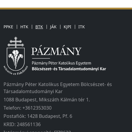
PPKE
HTK
BTK
JÁK
KJPI
ITK
Pázmány Péter Katolikus Egyetem Bölcsészet- és
Társadalomtudományi Kar
1088 Budapest, Mikszáth Kálmán tér 1.
Telefon: +3612353030
Postafiók: 1428 Budapest, Pf. 6
KRID: 248561136