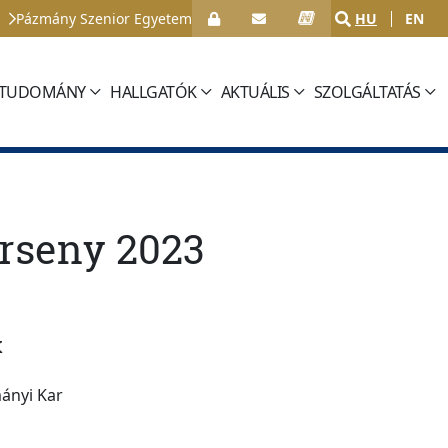
Pázmány Szenior Egyetem
HU
EN
TUDOMÁNY
HALLGATÓK
AKTUÁLIS
SZOLGÁLTATÁS
rseny 2023
K
ányi Kar