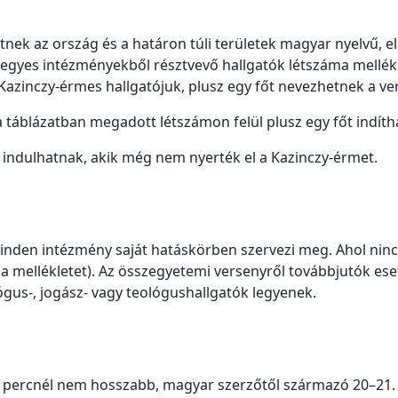
nek az ország és a határon túli területek magyar nyelvű,
z egyes intézményekből résztvevő hallgatók létszáma mellé
Kazinczy-érmes hallgatójuk, plusz egy főt nevezhetnek a ve
 táblázatban megadott létszámon felül plusz egy főt indíth
indulhatnak, akik még nem nyerték el a Kazinczy-érmet.
nden intézmény saját hatáskörben szervezi meg. Ahol ninc
. a mellékletet). Az összegyetemi versenyről továbbjutók e
ógus-, jogász- vagy teológushallgatók legyenek.
2-3 percnél nem hosszabb, magyar szerzőtől származó 20–21.