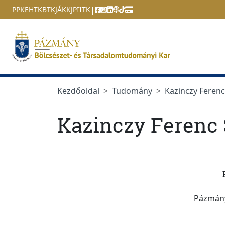
Ugrás a menüre
Ugrás a tartalomra
|
PPKE
HTK
BTK
JÁK
KJPI
ITK
Kezdőoldal
Tudomány
Kazinczy Feren
Kazinczy Ferenc
Pázmány