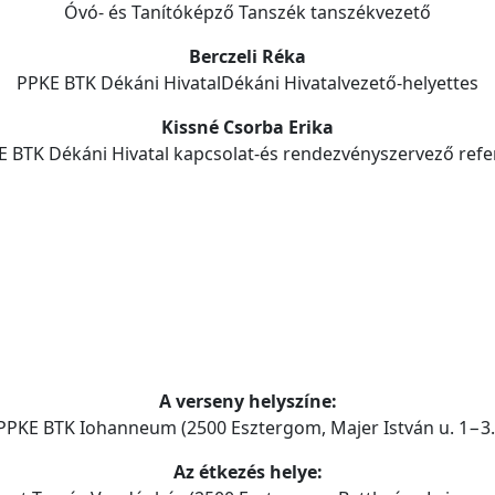
Óvó- és Tanítóképző Tanszék tanszékvezető
Berczeli Réka
PPKE BTK Dékáni HivatalDékáni Hivatalvezető-helyettes
Kissné Csorba Erika
 BTK Dékáni Hivatal kapcsolat-és rendezvényszervező refe
A verseny helyszíne:
PPKE BTK Iohanneum (2500 Esztergom, Majer István u. 1−3.
Az étkezés helye: