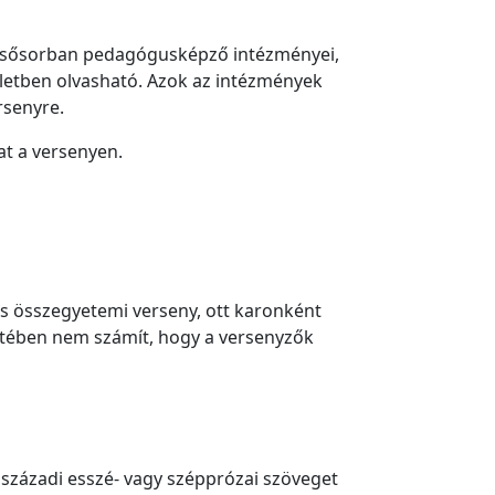
 elsősorban pedagógusképző intézményei,
kletben olvasható. Azok az intézmények
rsenyre.
at a versenyen.
s összegyetemi verseny, ott karonként
setében nem számít, hogy a versenyzők
 századi esszé- vagy szépprózai szöveget