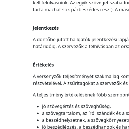
kell felolvasniuk. Az egyik szöveget szabado
tartalmazhat sok párbeszédes részt). A másik
Jelentkezés
A döntőbe jutott hallgatók jelentkezési lapj
határidőig. A szervezők a felhívásban az or
Értékelés
A versenyzők teljesítményét szakmailag ko
részvételével. A zsűritagokat a szervezők és a
A teljesítmény értékelésének főbb szempont
jó szövegértés és szöveghűség,
a szövegtartalom, az írói szándék és a s
a beszédhelyzetnek, a szövegkörnyezet
jó beszédlégzés, a beszédhangok és han