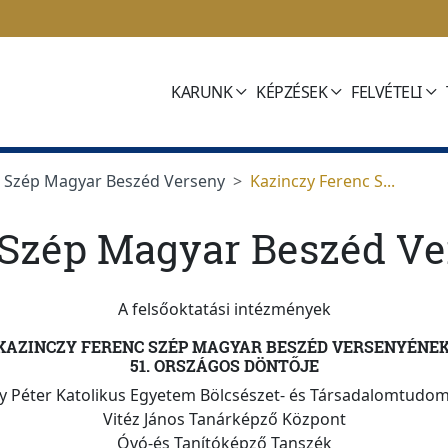
KARUNK
KÉPZÉSEK
FELVÉTELI
c Szép Magyar Beszéd Verseny
Kazinczy Ferenc S...
 Szép Magyar Beszéd Ve
A felsőoktatási intézmények
KAZINCZY FERENC SZÉP MAGYAR BESZÉD VERSENYÉNE
51. ORSZÁGOS DÖNTŐJE
 Péter Katolikus Egyetem Bölcsészet- és Társadalomtudom
Vitéz János Tanárképző Központ
Óvó-és Tanítóképző Tanszék