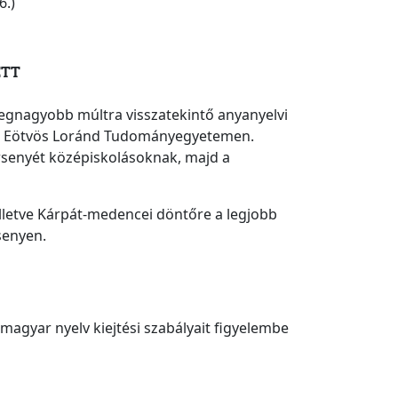
6.)
ETT
legnagyobb múltra visszatekintő anyanyelvi
t az Eötvös Loránd Tudományegyetemen.
senyét középiskolásoknak, majd a
lletve Kárpát-medencei döntőre a legjobb
rsenyen.
agyar nyelv kiejtési szabályait figyelembe