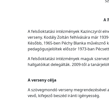
Sz
A 
A felsőoktatási intézmények Kazinczyról el
verseny. Kodály Zoltán felhívására már 193
Később, 1965-ben Péchy Blanka művésznő k
pedagógusjelöltek először 1973-ban Pécsett
A felsőoktatási intézmények maguk szervezt
hallgatóikat delegálták. 2009-től a tanárjelö
A verseny célja
A szövegmondó verseny megrendezésével arra
vevő, kifejező beszéd iránti igényesség.