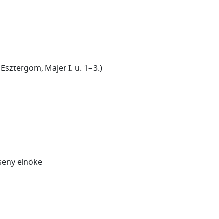
sztergom, Majer I. u. 1−3.)
rseny elnöke