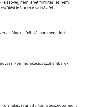
k (a szöveg nem lehet fordítás, és nem
szülési idő után olvassák fel.
ő szervezőinek a felhívásban megadott
adóművész, kommunikációs szakemberek
amformálás, szünettartás; a beszédtempó, a