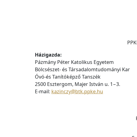
PPKE
Házigazda:
Pázmány Péter Katolikus Egyetem
Bölcsészet- és Társadalomtudományi Kar
Óvó-és Tanítóképző Tanszék
2500 Esztergom, Majer István u. 1−3.
E-mail:
kazinczy@btk.ppke.hu