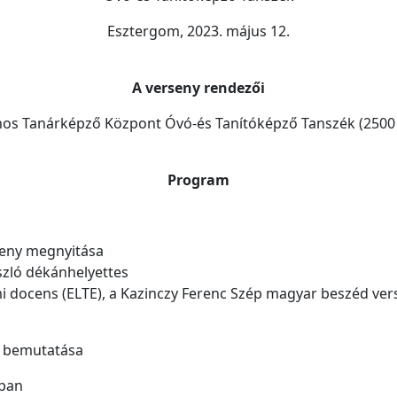
Esztergom, 2023. május 12.
A verseny rendezői
ános Tanárképző Központ Óvó-és Tanítóképző Tanszék (2500 E
Program
seny megnyitása
ászló dékánhelyettes
mi docens (ELTE), a Kazinczy Ferenc Szép magyar beszéd ve
k bemutatása
zban