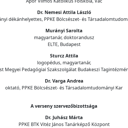
Apor Vilmos Katolikus Főiskola, Vác
Dr. Nemesi Attila László
nyi dékánhelyettes, PPKE Bölcsészet- és Társadalomtudom
Murányi Sarolta
magyartanár, doktorandusz
ELTE, Budapest
Sturcz Attila
logopédus, magyartanár,
st Megyei Pedagógiai Szakszolgálat Budakeszi Tagintézmé
Dr. Varga Andrea
oktató, PPKE Bölcsészet- és Társadalomtudományi Kar
A verseny szervezőbizottsága
Dr. Juhász Márta
PPKE BTK Vitéz János Tanárképző Központ