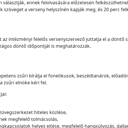
n választják, ennek felolvasására előzetesen felkészülhetne
 szöveget a verseny helyszínén kapják meg, és 20 perc felké
át az intézményi felelős versenyszervező juttatja el a dönt
szágos döntő időpontját is meghatározzák.
mpetens zsűri bírálja el fonetikusok, beszédtanárok, elő
 zsűri elnöke kéri fel.
jai:
zövegszerkezet hiteles közlése,
nek megfelelő tolmácsolás,
gkapcsolatok helyes ejtése, megfelelő hangsúlyozás, dall