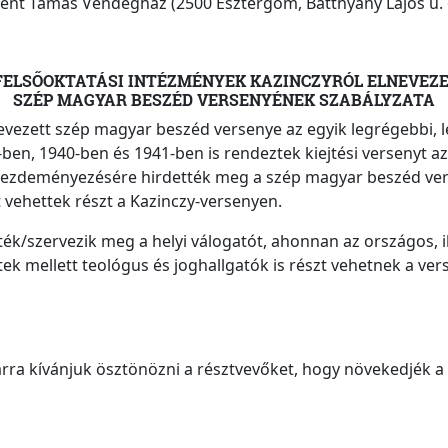
ent Tamás Vendégház (2500 Esztergom, Batthyány Lajos u. 
FELSŐOKTATÁSI INTÉZMÉNYEK KAZINCZYRÓL ELNEVEZ
SZÉP MAGYAR BESZÉD VERSENYÉNEK
SZABÁLYZATA
nevezett szép magyar beszéd versenye az egyik legrégebbi, 
9-ben, 1940-ben és 1941-ben is rendeztek kiejtési verseny
ezdeményezésére hirdették meg a szép magyar beszéd ver
 vehettek részt a Kazinczy-versenyen.
ék/szervezik meg a helyi válogatót, ahonnan az országos, i
ltek mellett teológus és joghallgatók is részt vehetnek a ve
 kívánjuk ösztönözni a résztvevőket, hogy növekedjék a m