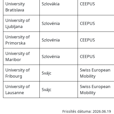
University
Szlovákia
CEEPUS
Bratislava
University of
Szlovénia
CEEPUS
Ljubljana
University of
Szlovénia
CEEPUS
Primorska
University of
Szlovénia
CEEPUS
Maribor
University of
Swiss European
Svájc
Fribourg
Mobility
University of
Swiss European
Svájc
Lausanne
Mobility
Frissítés dátuma: 2026.06.19