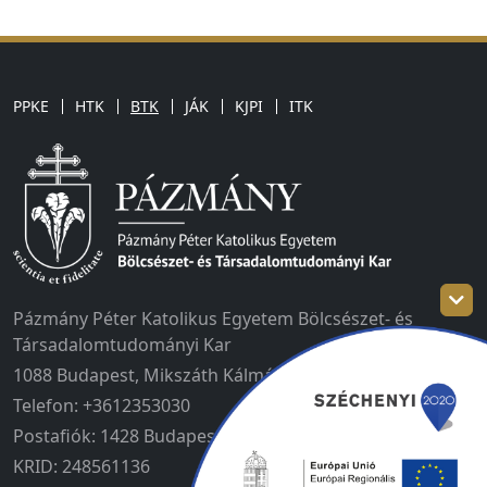
PPKE
HTK
BTK
JÁK
KJPI
ITK
Pázmány Péter Katolikus Egyetem Bölcsészet- és
Társadalomtudományi Kar
1088 Budapest, Mikszáth Kálmán tér 1.
Telefon: +3612353030
Postafiók: 1428 Budapest, Pf. 6
KRID: 248561136