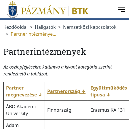
Ugrás a menüre
Ugrás a tartalomra
op
me
Kezdőoldal
Hallgatók
Nemzetközi kapcsolatok
Partnerintézménye...
Partnerintézmények
Az oszlopfejlécekre kattintva a kívánt kategória szerint
rendezhető a táblázat.
Partner
Együttműködés
Partnerország
↓
megnevezése
↓
típusa
↓
ÅBO Akademi
Finnország
Erasmus KA 131
University
Adam