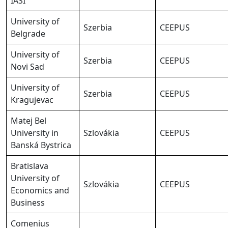
IASI
University of
Szerbia
CEEPUS
Belgrade
University of
Szerbia
CEEPUS
Novi Sad
University of
Szerbia
CEEPUS
Kragujevac
Matej Bel
University in
Szlovákia
CEEPUS
Banská Bystrica
Bratislava
University of
Szlovákia
CEEPUS
Economics and
Business
Comenius