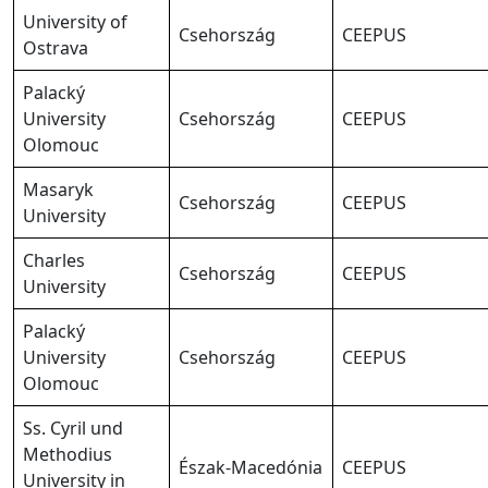
University of
Csehország
CEEPUS
Ostrava
Palacký
University
Csehország
CEEPUS
Olomouc
Masaryk
Csehország
CEEPUS
University
Charles
Csehország
CEEPUS
University
Palacký
University
Csehország
CEEPUS
Olomouc
Ss. Cyril und
Methodius
Észak-Macedónia
CEEPUS
University in