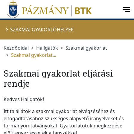
Ugrás a menüre
Ugrás a tartalomra
op
me
SZAKMAI GYAKORLÓHELYEK
Kezdőoldal
Hallgatók
Szakmai gyakorlat
Szakmai gyakorlat...
Szakmai gyakorlat eljárási
rendje
Kedves Hallgatók!
Itt találjátok a szakmai gyakorlat elvégzéséhez és
elfogadtatásához szükséges alapvető irányelveket és
formanyomtatványokat. Gyakorlatotok megkezdése
előtt egyeztessetek a tanszékkel.