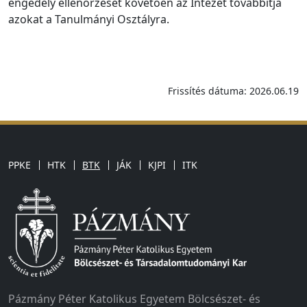
engedély ellenőrzését követően az Intézet továbbítja
azokat a Tanulmányi Osztályra.
Frissítés dátuma: 2026.06.19
PPKE
HTK
BTK
JÁK
KJPI
ITK
Pázmány Péter Katolikus Egyetem Bölcsészet- és