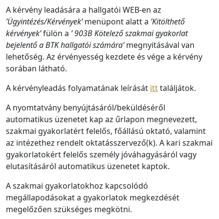
A kérvény leadására a hallgatói WEB-en az
’Ügyintézés/Kérvények’
menüpont alatt a
’Kitölthető
kérvények’
fülön a
’
903B Kötelező szakmai gyakorlat
bejelentő a BTK hallgatói számára’
megnyitásával van
lehetőség. Az érvényesség kezdete és vége a kérvény
sorában látható.
A kérvényleadás folyamatának leírását
itt
találjátok.
A nyomtatvány benyújtásáról/beküldéséről
automatikus üzenetet kap az űrlapon megnevezett,
szakmai gyakorlatért felelős, főállású oktató, valamint
az intézethez rendelt oktatásszervező(k). A kari szakmai
gyakorlatokért felelős személy jóváhagyásáról vagy
elutasításáról automatikus üzenetet kaptok.
A szakmai gyakorlatokhoz kapcsolódó
megállapodásokat a gyakorlatok megkezdését
megelőzően szükséges megkötni.