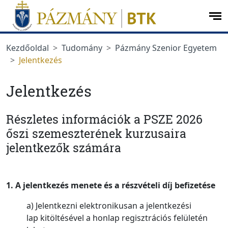
Ugrás a menüre
Ugrás a tartalomra
op
me
Kezdőoldal
Tudomány
Pázmány Szenior Egyetem
Jelentkezés
Jelentkezés
Részletes információk a PSZE 2026
őszi szemeszterének kurzusaira
jelentkezők számára
1. A jelentkezés menete és a részvételi díj befizetése
a) Jelentkezni
elektronikusan
a jelentkezési
lap kitöltésével a honlap regisztrációs felületén