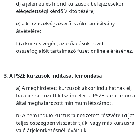
d) a jelenléti és hibrid kurzusok befejezésekor
elégedettségi kérdőív kitöltésére;
e) a kurzus elvégzéséről szóló tanúsítvány
átvételére;
f) a kurzus végén, az előadások rövid
összefoglalóit tartalmazó füzet online eléréséhez.
3. A PSZE kurzusok indítása, lemondása
a) A meghirdetett kurzusok akkor indulhatnak el,
ha a beiratkozott létszám eléri a PSZE kuratóriuma
által meghatározott minimum létszámot.
b) A nem induló kurzusra befizetett részvételi díjat
teljes összegben visszatérítjük, vagy más kurzusra
való átjelentkezésnél jóváírjuk.