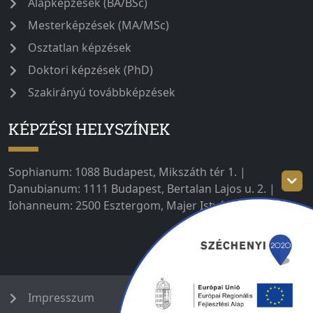
Alapképzések (BA/BSc)
Mesterképzések (MA/MSc)
Osztatlan képzések
Doktori képzések (PhD)
Szakirányú továbbképzések
KÉPZÉSI HELYSZÍNEK
Sophianum: 1088 Budapest, Mikszáth tér 1. |
Danubianum: 1111 Budapest, Bertalan Lajos u. 2. |
Iohanneum: 2500 Esztergom, Majer István út 1–3.
Impresszum