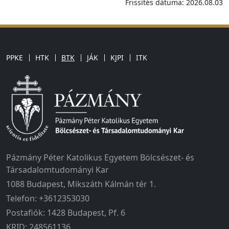
Frissítés dátuma: 2026.08.03
PPKE
HTK
BTK
JÁK
KJPI
ITK
Pázmány Péter Katolikus Egyetem Bölcsészet- és
Társadalomtudományi Kar
1088 Budapest, Mikszáth Kálmán tér 1.
Telefon: +3612353030
Postafiók: 1428 Budapest, Pf. 6
KRID: 248561136