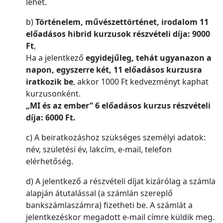
lehet.
b)
Történelem, művészettörténet, irodalom 11
előadásos hibrid kurzusok
részvételi díja: 9000
Ft
,
Ha a jelentkező
egyidejűleg, tehát ugyanazon a
napon, egyszerre két, 11 előadásos kurzusra
iratkozik be
, akkor 1000 Ft kedvezményt kaphat
kurzusonként.
„MI és az ember” 6 előadásos kurzus részvételi
díja: 6000 Ft.
c) A beiratkozáshoz szükséges személyi adatok:
név, születési év, lakcím, e-mail, telefon
elérhetőség.
d) A jelentkező a részvételi díjat kizárólag a számla
alapján átutalással (a számlán szereplő
bankszámlaszámra) fizetheti be. A számlát a
jelentkezéskor megadott e-mail címre küldik meg.