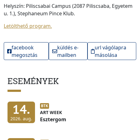
Helyszín: Piliscsabai Campus (2087 Piliscsaba, Egyetem
u. 1.), Stephaneum Pince Klub.
Letölthető program.
facebook
küldés e-
url vágólapra
megosztás
mailben
másolása
ESEMÉNYEK
14.
BTK
ART WEEK
2026. aug.
Esztergom