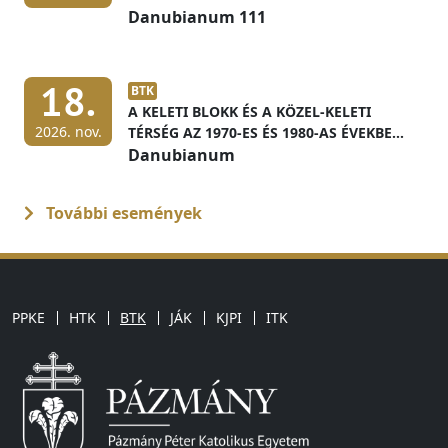
Danubianum 111
18.
BTK
A KELETI BLOKK ÉS A KÖZEL-KELETI
2026. nov.
TÉRSÉG AZ 1970-ES ÉS 1980-AS ÉVEKBEN
MAGYAR LEVÉLTÁRI FORRÁSOK
Danubianum
FÉNYÉBEN
További események
PPKE
HTK
BTK
JÁK
KJPI
ITK