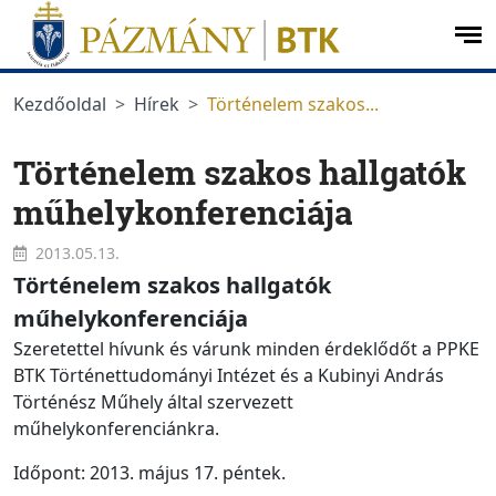
Ugrás a menüre
Ugrás a tartalomra
op
me
Kezdőoldal
Hírek
Történelem szakos...
Történelem szakos hallgatók
műhelykonferenciája
2013.05.13.
Történelem szakos hallgatók
műhelykonferenciája
Szeretettel hívunk és várunk minden érdeklődőt a PPKE
BTK Történettudományi Intézet és a Kubinyi András
Történész Műhely által szervezett
műhelykonferenciánkra.
Időpont: 2013. május 17. péntek.