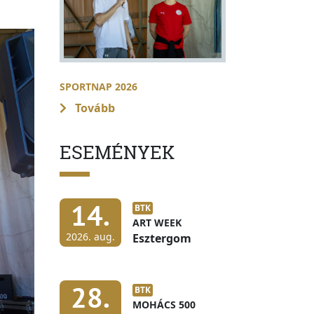
SPORTNAP 2026
Tovább
ESEMÉNYEK
14.
BTK
ART WEEK
2026. aug.
Esztergom
28.
BTK
MOHÁCS 500