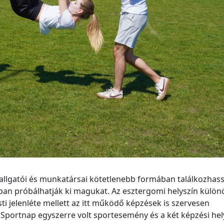
r hallgatói és munkatársai kötetlenebb formában találkozhas
n próbálhatják ki magukat. Az esztergomi helyszín külön
ti jelenléte mellett az itt működő képzések is szervesen
Sportnap egyszerre volt sportesemény és a két képzési hel