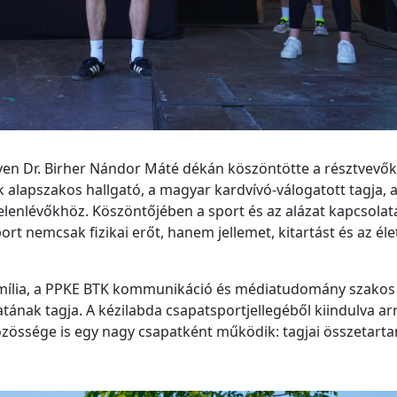
en Dr. Birher Nándor Máté dékán köszöntötte a résztvevőke
 alapszakos hallgató
, a magyar kardvívó-válogatott tagja, 
elenlévőkhöz. Köszöntőjében a sport és az alázat kapcsolat
rt nemcsak fizikai erőt, hanem jellemet, kitartást és az él
Emília, a PPKE BTK kommunikáció és médiatudomány szakos
ának tagja. A kézilabda csapatsportjellegéből kiindulva ar
özössége is egy nagy csapatként működik: tagjai összetarta