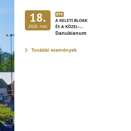
KONFERENCIA
18.
BTK
A KELETI BLOKK
2026. nov.
ÉS A KÖZEL-
KELETI TÉRSÉG AZ
Danubianum
1970-ES ÉS 1980-
AS ÉVEKBEN
További események
MAGYAR
LEVÉLTÁRI
FORRÁSOK
FÉNYÉBEN