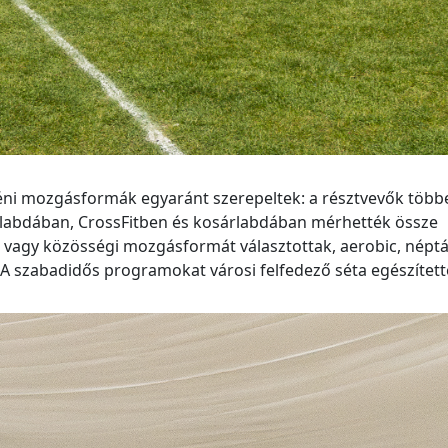
ni mozgásformák egyaránt szerepeltek: a résztvevők több
öplabdában, CrossFitben és kosárlabdában mérhették össze
 vagy közösségi mozgásformát választottak, aerobic, népt
 A szabadidős programokat városi felfedező séta egészítette