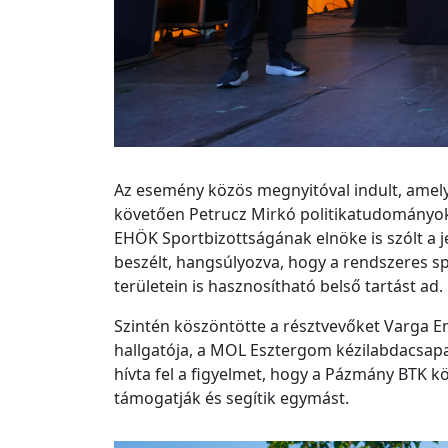
Az esemény közös megnyitóval indult, amely
követően Petrucz Mirkó
politikatudományok
EHÖK Sportbizottságának elnöke is szólt a j
beszélt, hangsúlyozva, hogy a rendszeres spo
területein is hasznosítható belső tartást ad.
Szintén köszöntötte a résztvevőket Varga 
hallgatója, a MOL Esztergom kézilabdacsapat
hívta fel a figyelmet, hogy a Pázmány BTK k
támogatják és segítik egymást.