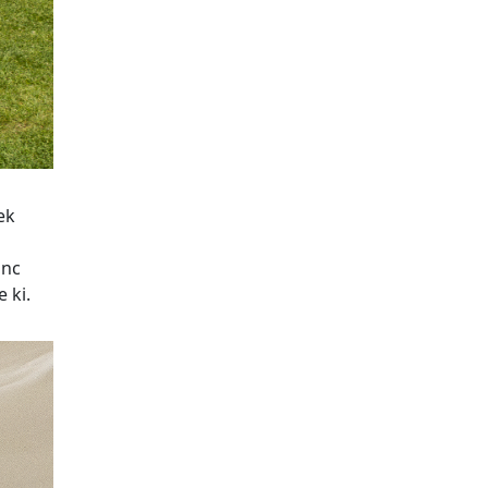
ek
ánc
 ki.