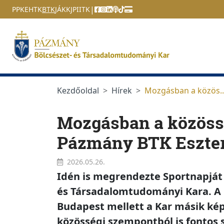
Ugrás a menüre
Ugrás a tartalomra
|
PPKE
HTK
BTK
JÁK
KJPI
ITK
Kezdőoldal
Hírek
Mozgásban a közös..
Mozgásban a közössé
Pázmány BTK Eszte
2026.05.26.
Idén is megrendezte Sportnapját
és Társadalomtudományi Kara
. A
Budapest mellett a Kar másik ké
közösségi szempontból is fontos 