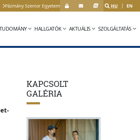
Pázmány Szenior Egyetem
HU
EN
TUDOMÁNY
HALLGATÓK
AKTUÁLIS
SZOLGÁLTATÁS
KAPCSOLT
GALÉRIA
et-