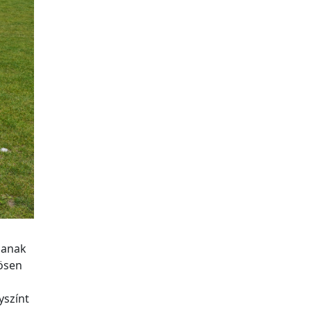
sanak
ösen
yszínt