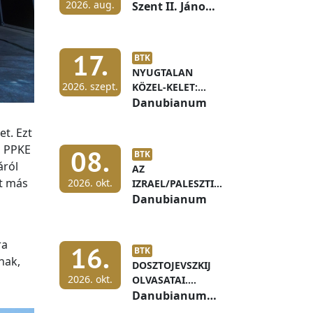
2026. aug.
Szent II. János
Pál terem
17.
BTK
NYUGTALAN
2026. szept.
KÖZEL-KELET:
IZRAEL ÉS A
Danubianum
PALESZTIN
ÖNRENDELKEZÉS
t. Ezt
a PPKE
08.
BTK
áról
AZ
et más
2026. okt.
IZRAEL/PALESZTINA
KONFLIKTUS BÉKÉS
Danubianum
MEGOLDÁSÁNAK
KÖRVONALAI ÉS
ELŐFELTÉTELEI
ra
16.
BTK
nak,
DOSZTOJEVSZKIJ
2026. okt.
OLVASATAI.
HALLGATÓI ÉS
Danubianum
DOKTORANDUSZI
111