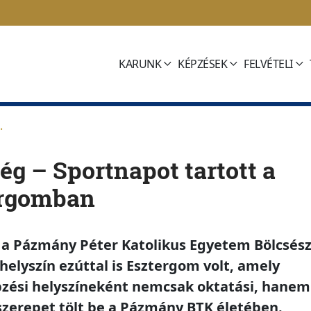
KARUNK
KÉPZÉSEK
FELVÉTELI
.
g – Sportnapot tartott a
rgomban
 a Pázmány Péter Katolikus Egyetem Bölcsész
 helyszín ezúttal is Esztergom volt, amely
pzési helyszíneként nemcsak oktatási, hanem
szerepet tölt be a Pázmány BTK életében.