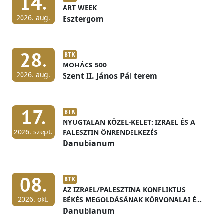
14.
ART WEEK
2026. aug.
Esztergom
28.
BTK
MOHÁCS 500
2026. aug.
Szent II. János Pál terem
17.
BTK
NYUGTALAN KÖZEL-KELET: IZRAEL ÉS A
2026. szept.
PALESZTIN ÖNRENDELKEZÉS
Danubianum
08.
BTK
AZ IZRAEL/PALESZTINA KONFLIKTUS
2026. okt.
BÉKÉS MEGOLDÁSÁNAK KÖRVONALAI ÉS
ELŐFELTÉTELEI
Danubianum