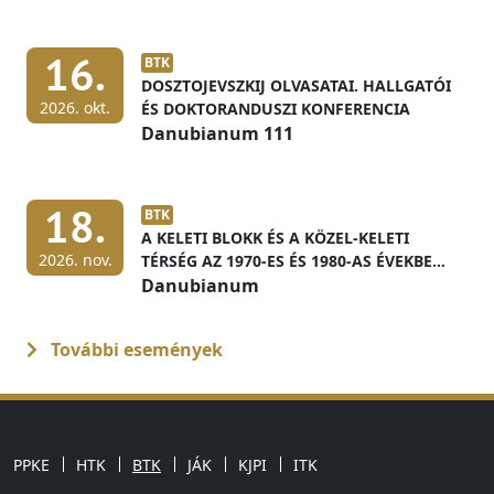
16.
BTK
DOSZTOJEVSZKIJ OLVASATAI. HALLGATÓI
2026. okt.
ÉS DOKTORANDUSZI KONFERENCIA
Danubianum 111
18.
BTK
A KELETI BLOKK ÉS A KÖZEL-KELETI
2026. nov.
TÉRSÉG AZ 1970-ES ÉS 1980-AS ÉVEKBEN
MAGYAR LEVÉLTÁRI FORRÁSOK
Danubianum
FÉNYÉBEN
További események
PPKE
HTK
BTK
JÁK
KJPI
ITK