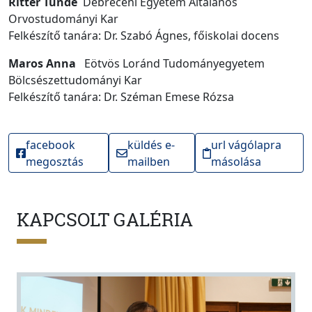
Ritter Tünde
Debreceni Egyetem Általános
Orvostudományi Kar
Felkészítő tanára: Dr. Szabó Ágnes, főiskolai docens
Maros Anna
Eötvös Loránd Tudományegyetem
Bölcsészettudományi Kar
Felkészítő tanára: Dr. Széman Emese Rózsa
facebook
küldés e-
url vágólapra
megosztás
mailben
másolása
KAPCSOLT GALÉRIA