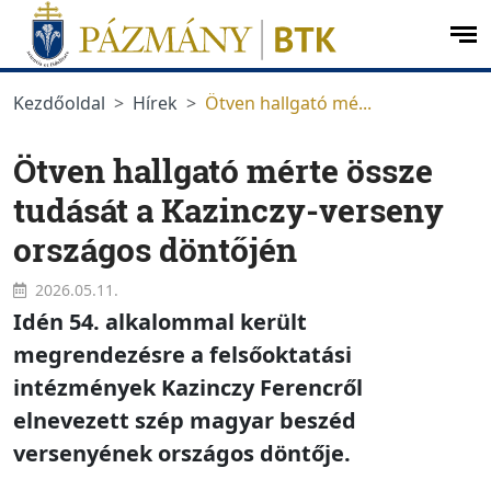
Ugrás a menüre
Ugrás a tartalomra
op
me
Kezdőoldal
Hírek
Ötven hallgató mé...
Ötven hallgató mérte össze
tudását a Kazinczy-verseny
országos döntőjén
2026.05.11.
Idén 54. alkalommal került
megrendezésre a felsőoktatási
intézmények Kazinczy Ferencről
elnevezett szép magyar beszéd
versenyének országos döntője.