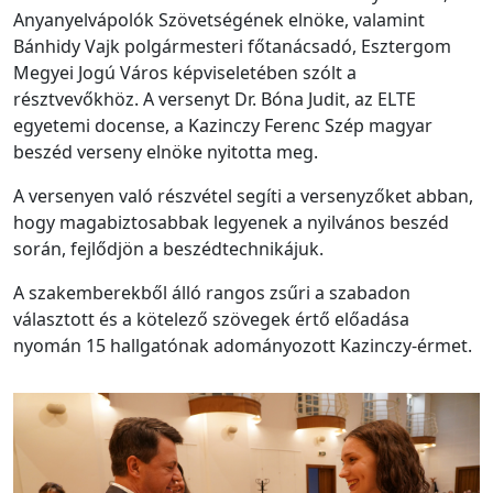
Anyanyelvápolók Szövetségének elnöke, valamint
Bánhidy Vajk polgármesteri főtanácsadó, Esztergom
Megyei Jogú Város képviseletében szólt a
résztvevőkhöz. A versenyt Dr. Bóna Judit, az ELTE
egyetemi docense, a Kazinczy Ferenc Szép magyar
beszéd verseny elnöke nyitotta meg.
A versenyen való részvétel segíti a versenyzőket abban,
hogy magabiztosabbak legyenek a nyilvános beszéd
során, fejlődjön a beszédtechnikájuk.
A szakemberekből álló rangos zsűri a szabadon
választott és a kötelező szövegek értő előadása
nyomán 15 hallgatónak adományozott Kazinczy-érmet.