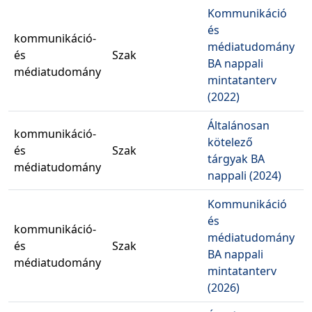
Kommunikáció
és
kommunikáció-
médiatudomány
és
Szak
BA nappali
médiatudomány
mintatanterv
(2022)
Általánosan
kommunikáció-
kötelező
B
és
Szak
tárgyak BA
2
médiatudomány
nappali (2024)
Kommunikáció
és
kommunikáció-
médiatudomány
és
Szak
BA nappali
médiatudomány
mintatanterv
(2026)