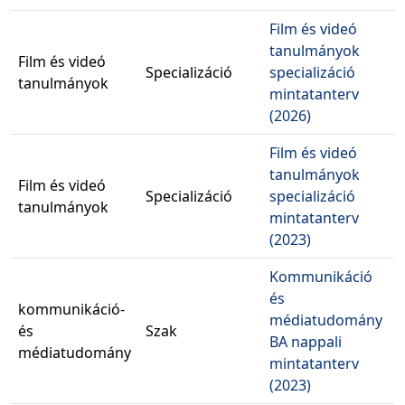
Film és videó
tanulmányok
Film és videó
B
Specializáció
specializáció
tanulmányok
2
mintatanterv
(2026)
Film és videó
tanulmányok
Film és videó
B
Specializáció
specializáció
tanulmányok
2
mintatanterv
(2023)
Kommunikáció
és
kommunikáció-
médiatudomány
és
Szak
BA nappali
médiatudomány
mintatanterv
(2023)