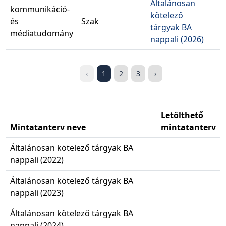
Általánosan
kommunikáció-
kötelező
B
és
Szak
tárgyak BA
2
médiatudomány
nappali (2026)
‹
1
2
3
›
Letölthető
Mintatanterv neve
mintatanterv
Általánosan kötelező tárgyak BA
nappali (2022)
Általánosan kötelező tárgyak BA
nappali (2023)
Általánosan kötelező tárgyak BA
nappali (2024)