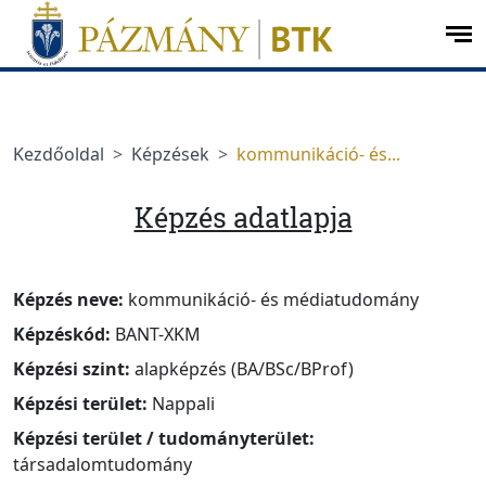
Ugrás a menüre
Ugrás a tartalomra
op
me
Kezdőoldal
Képzések
kommunikáció- és...
Képzés adatlapja
Képzés neve:
kommunikáció- és médiatudomány
Képzéskód:
BANT-XKM
Képzési szint:
alapképzés (BA/BSc/BProf)
Képzési terület:
Nappali
Képzési terület / tudományterület:
társadalomtudomány