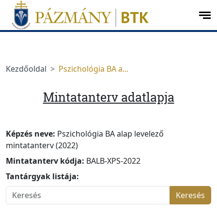
Ugrás a menüre
Ugrás a tartalomra
op
me
Kezdőoldal
Pszichológia BA a...
Mintatanterv adatlapja
Képzés neve:
Pszichológia BA alap levelező
mintatanterv (2022)
Mintatanterv kódja:
BALB-XPS-2022
Tantárgyak listája:
Keresés