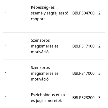
Képesség- és
1
személyiségfejlesztő
BBLPS04700
2
csoport
Szenzoros
1
megismerés és
BBLPS17100
2
motiváció
Szenzoros
1
megismerés és
BBLPS17000
3
motiváció
Pszichológus etika
1
BBLPS23200
3
és jogi ismeretek