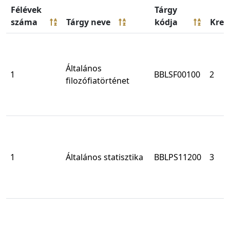
Félévek
Tárgy
száma
Tárgy neve
kódja
Kred
Általános
1
BBLSF00100
2
filozófiatörténet
1
Általános statisztika
BBLPS11200
3