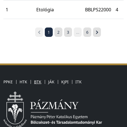
1
Etológia
BBLPS22000
4
1
2
3
...
6
PPKE
HTK
BTK
JÁK
KJPI
ITK