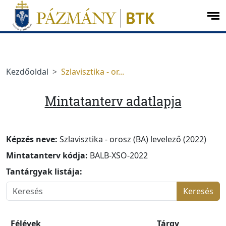
Ugrás a menüre
Ugrás a tartalomra
op
me
Kezdőoldal
Szlavisztika - or...
Mintatanterv adatlapja
Képzés neve:
Szlavisztika - orosz (BA) levelező (2022)
Mintatanterv kódja:
BALB-XSO-2022
Tantárgyak listája:
Keresés
Félévek
Tárgy