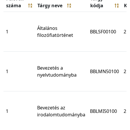
száma
Tárgy neve
kódja
Kr
Általános
1
BBLSF00100
2
filozófiatörténet
Bevezetés a
1
BBLMN50100
2
nyelvtudományba
Bevezetés az
1
BBLMI50100
2
irodalomtudományba