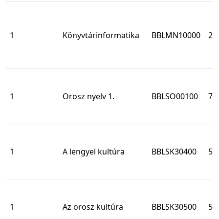
1
Könyvtárinformatika
BBLMN10000
2
1
Orosz nyelv 1.
BBLSO00100
7
1
A lengyel kultúra
BBLSK30400
5
1
Az orosz kultúra
BBLSK30500
5