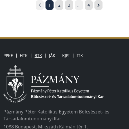
1
2
3
...
4
PPKE
HTK
BTK
JÁK
KJPI
ITK
Pázmány Péter Katolikus Egyetem Bölcsészet- és
Társadalomtudományi Kar
1088 Budapest, Mikszáth Kálmán tér 1.