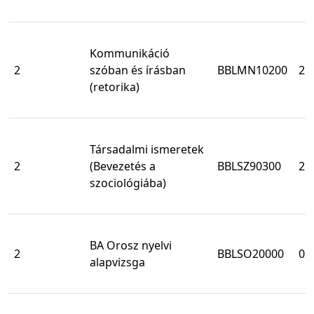
Kommunikáció
2
szóban és írásban
BBLMN10200
2
(retorika)
Társadalmi ismeretek
2
(Bevezetés a
BBLSZ90300
2
szociológiába)
BA Orosz nyelvi
2
BBLSO20000
0
alapvizsga