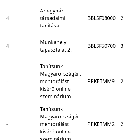
Az egyház
4
társadalmi
BBLSF08000
2
tanítása
Munkahelyi
4
BBLSF50700
3
tapasztalat 2.
Tanítsunk
Magyarországért!
-
mentorálást
PPKETMM9
2
kísérő online
szeminárium
Tanítsunk
Magyarországért!
-
mentorálást
PPKETMM2
2
kísérő online
szeminárium