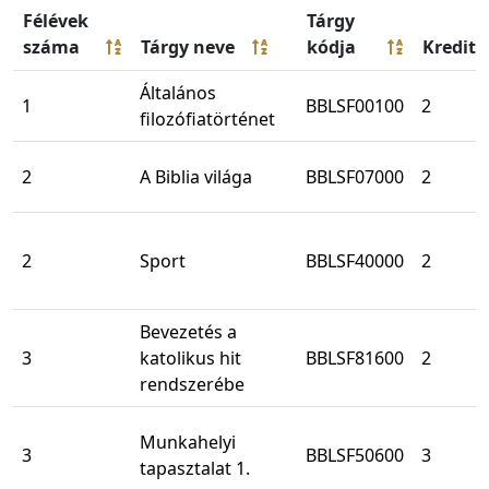
Félévek
Tárgy
száma
Tárgy neve
kódja
Kredit
Általános
1
BBLSF00100
2
filozófiatörténet
2
A Biblia világa
BBLSF07000
2
2
Sport
BBLSF40000
2
Bevezetés a
3
katolikus hit
BBLSF81600
2
rendszerébe
Munkahelyi
3
BBLSF50600
3
tapasztalat 1.