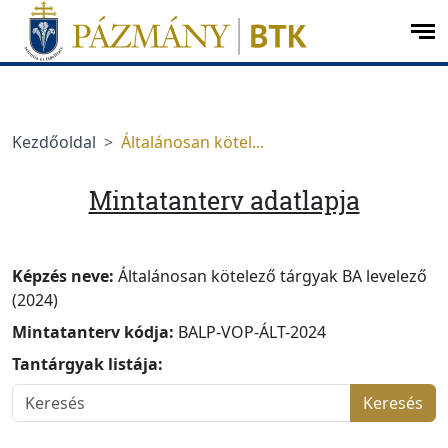
Ugrás a menüre
Ugrás a tartalomra
op
me
Kezdőoldal
Általánosan kötel...
Mintatanterv adatlapja
Képzés neve:
Általánosan kötelező tárgyak BA levelező
(2024)
Mintatanterv kódja:
BALP-VOP-ÁLT-2024
Tantárgyak listája:
Keresés