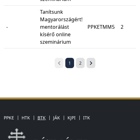
Tanítsunk
Magyarországért!
-
mentorálást
PPKETMM5
2
kísérő online
szeminárium
1
2
PPKE
HTK
BTK
JÁK
KJPI
ITK