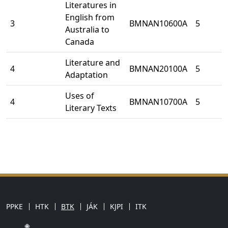
Literatures in
English from
3
BMNAN10600A
5
Australia to
Canada
Literature and
4
BMNAN20100A
5
Adaptation
Uses of
4
BMNAN10700A
5
Literary Texts
PPKE
HTK
BTK
JÁK
KJPI
ITK