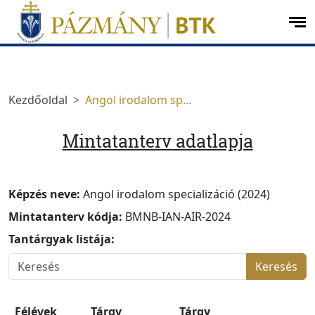
Ugrás a menüre
Ugrás a tartalomra
op
me
Kezdőoldal
Angol irodalom sp...
Mintatanterv adatlapja
Képzés neve:
Angol irodalom specializáció (2024)
Mintatanterv kódja:
BMNB-IAN-AIR-2024
Tantárgyak listája:
Keresés
Félévek
Tárgy
Tárgy