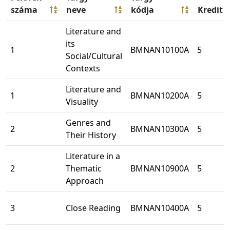
száma
neve
kódja
Kredit
Literature and
its
1
BMNAN10100A
5
Social/Cultural
Contexts
Literature and
1
BMNAN10200A
5
Visuality
Genres and
2
BMNAN10300A
5
Their History
Literature in a
2
Thematic
BMNAN10900A
5
Approach
3
Close Reading
BMNAN10400A
5