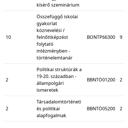
kísérő szeminárium
Összefüggő iskolai
gyakorlat
köznevelési /
10
felnőttképzést
BONTP66300
9
folytató
intézményben -
történelemtanár
Politikai struktúrák a
19-20. században -
2
BBNTÖ01200
2
állampolgári
ismeretek
Társadalomtörténeti
2
és politikai
BBNTÖ05200
2
alapfogalmak