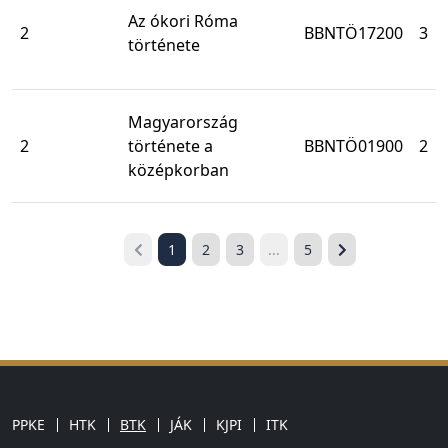
Az ókori Róma
2
BBNTÖ17200
3
története
Magyarország
2
története a
BBNTÖ01900
2
középkorban
1
2
3
...
5
PPKE
HTK
BTK
JÁK
KJPI
ITK