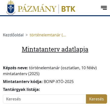
Ugrás a menüre
Ugrás a tartalomra
op
me
Kezdőoldal
történelemtanár (...
Mintatanterv adatlapja
Képzés neve:
történelemtanár (osztatlan, 10 félév)
mintatanterv (2025)
Mintatanterv kódja:
BONP-XTÖ-2025
Tantárgyak listája:
Keresés