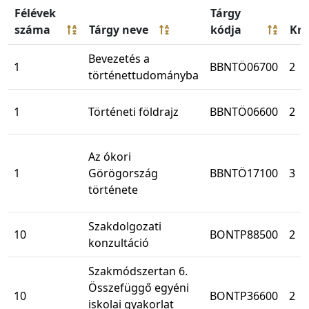
Félévek
Tárgy
száma
Tárgy neve
kódja
Kre
Bevezetés a
1
BBNTÖ06700
2
történettudományba
1
Történeti földrajz
BBNTÖ06600
2
Az ókori
1
Görögország
BBNTÖ17100
3
története
Szakdolgozati
10
BONTP88500
2
konzultáció
Szakmódszertan 6.
Összefüggő egyéni
10
BONTP36600
2
iskolai gyakorlat