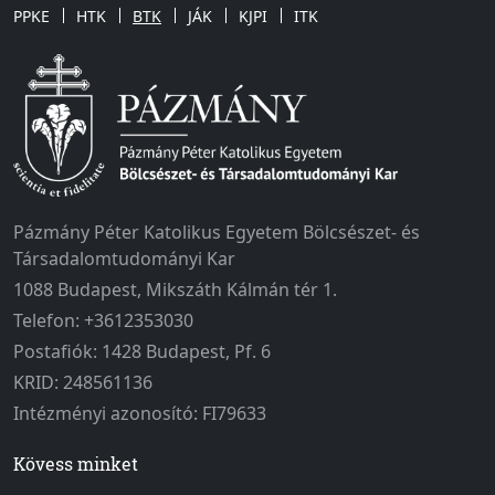
PPKE
HTK
BTK
JÁK
KJPI
ITK
Pázmány Péter Katolikus Egyetem Bölcsészet- és
Társadalomtudományi Kar
1088 Budapest, Mikszáth Kálmán tér 1.
Telefon: +3612353030
Postafiók: 1428 Budapest, Pf. 6
KRID: 248561136
Intézményi azonosító: FI79633
Kövess minket