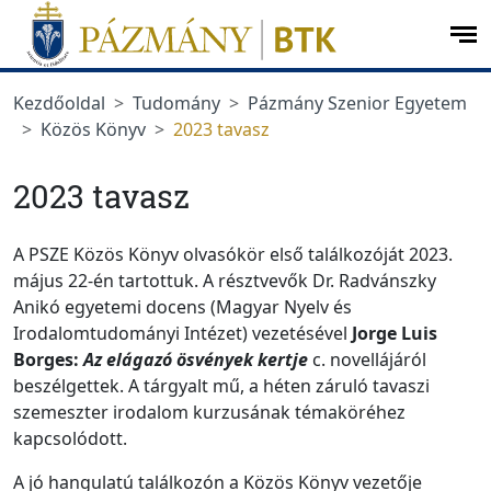
Ugrás a menüre
Ugrás a tartalomra
op
me
Kezdőoldal
Tudomány
Pázmány Szenior Egyetem
Közös Könyv
2023 tavasz
2023 tavasz
A PSZE Közös Könyv olvasókör első találkozóját 2023.
május 22-én tartottuk. A résztvevők Dr. Radvánszky
Anikó egyetemi docens (Magyar Nyelv és
Irodalomtudományi Intézet) vezetésével
J
orge Luis
Borges:
Az elágazó ösvények kertje
c. novellájáról
beszélgettek. A tárgyalt mű, a héten záruló tavaszi
szemeszter irodalom kurzusának témaköréhez
kapcsolódott.
A jó hangulatú találkozón a Közös Könyv vezetője