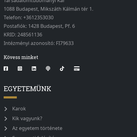
Társadalomtudományi Kar
1088 Budapest, Mikszáth Kálmán tér 1.
Telefon: +3612353030
Postafiók: 1428 Budapest, Pf. 6
KRID: 248561136
Intézményi azonosító: FI79633
Kövess minket
EGYETEMÜNK
Karok
Kik vagyunk?
Az egyetem története