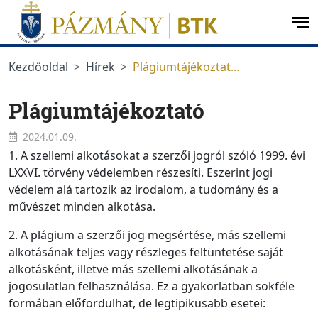
Ugrás a menüre
Ugrás a tartalomra
op
me
Kezdőoldal
Hírek
Plágiumtájékoztat...
Plágiumtájékoztató
2024.01.09.
1. A szellemi alkotásokat a szerzői jogról szóló 1999. évi
LXXVI. törvény védelemben részesíti. Eszerint jogi
védelem alá tartozik az irodalom, a tudomány és a
művészet minden alkotása.
2. A plágium a szerzői jog megsértése, más szellemi
alkotásának teljes vagy részleges feltüntetése saját
alkotásként, illetve más szellemi alkotásának a
jogosulatlan felhasználása. Ez a gyakorlatban sokféle
formában előfordulhat, de legtipikusabb esetei: