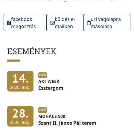
facebook
küldés e-
url vágólapra
megosztás
mailben
másolása
ESEMÉNYEK
14.
BTK
ART WEEK
2026. aug.
Esztergom
28.
BTK
MOHÁCS 500
2026. aug.
Szent II. János Pál terem