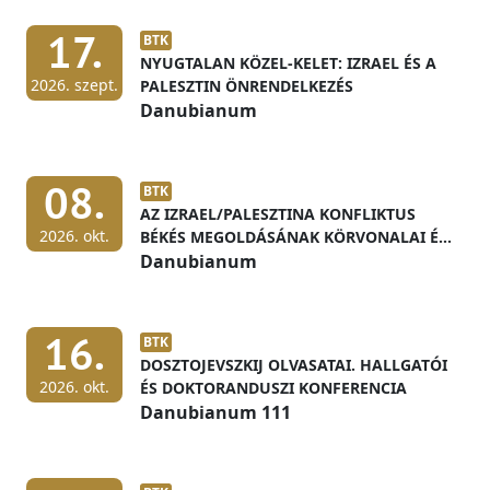
17.
BTK
NYUGTALAN KÖZEL-KELET: IZRAEL ÉS A
2026. szept.
PALESZTIN ÖNRENDELKEZÉS
Danubianum
08.
BTK
AZ IZRAEL/PALESZTINA KONFLIKTUS
2026. okt.
BÉKÉS MEGOLDÁSÁNAK KÖRVONALAI ÉS
ELŐFELTÉTELEI
Danubianum
16.
BTK
DOSZTOJEVSZKIJ OLVASATAI. HALLGATÓI
2026. okt.
ÉS DOKTORANDUSZI KONFERENCIA
Danubianum 111