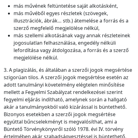
más művének feltüntetése saját alkotásként,
más művéből egyes részletek (szövegek,
illusztrációk, ábrák… stb.) átemelése a forrás és a
szerző megfelelő megjelölése nélkül,
más szellemi alkotásának vagy annak részleteinek
jogosulatlan felhasználása, engedély nélküli
lefordítása vagy átdolgozása, a forrás és a szerző
megjelölése nélkül.
3. A plagizálás, és általában a szerzői jogok megsértése
szigorúan tilos. A szerzői jogok megsértése esetén az
adott tanulmányi követelmény elégtelen minősítése
mellett a Fegyelmi Szabályzat rendelkezései szerint
fegyelmi eljárás indítható, amelynek során a hallgató
akár a tanulmányokból való kizárással is büntethető.
Bizonyos esetekben a szerzői jogok megsértése
egyúttal bűncselekményt is megvalósíthat, ami a
Büntető Törvénykönyvről szóló 1978. évi IV. törvény
értelmében akár szabadságvesztéssel is büntethető.