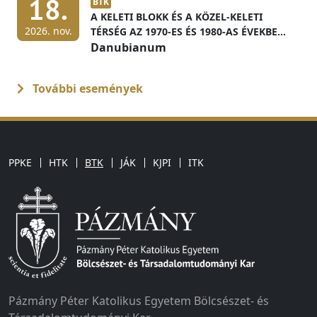
18.
BTK
A KELETI BLOKK ÉS A KÖZEL-KELETI
2026. nov.
TÉRSÉG AZ 1970-ES ÉS 1980-AS ÉVEKBEN
MAGYAR LEVÉLTÁRI FORRÁSOK
Danubianum
FÉNYÉBEN
További események
PPKE
HTK
BTK
JÁK
KJPI
ITK
Pázmány Péter Katolikus Egyetem Bölcsészet- és