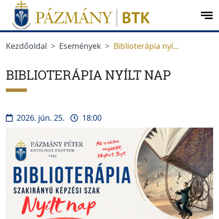
Ugrás a menüre
Ugrás a tartalomra
op
me
Kezdőoldal
Események
Biblioterápia nyí...
BIBLIOTERÁPIA NYÍLT NAP
2026. jún. 25.
18:00