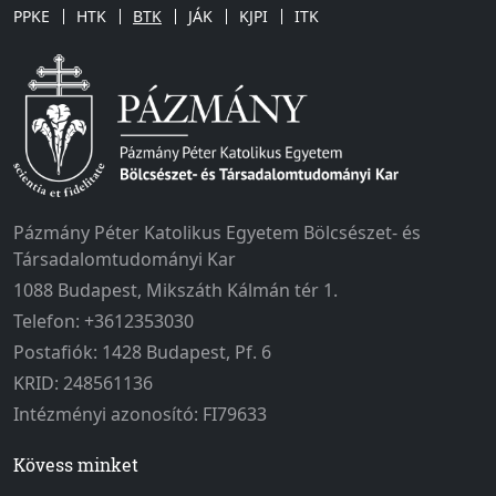
PPKE
HTK
BTK
JÁK
KJPI
ITK
Pázmány Péter Katolikus Egyetem Bölcsészet- és
Társadalomtudományi Kar
1088 Budapest, Mikszáth Kálmán tér 1.
Telefon: +3612353030
Postafiók: 1428 Budapest, Pf. 6
KRID: 248561136
Intézményi azonosító: FI79633
Kövess minket