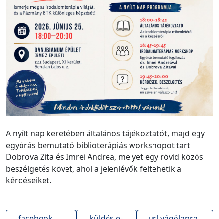
A nyílt nap keretében általános tájékoztatót, majd egy
egyórás bemutató biblioterápiás workshopot tart
Dobrova Zita és Imrei Andrea, melyet egy rövid közös
beszélgetés követ, ahol a jelenlévők feltehetik a
kérdéseiket.
facebook
küldés e-
url vágólapra