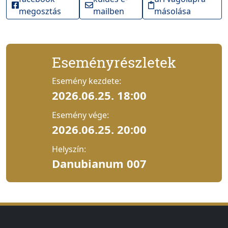
megosztás
mailben
másolása
Eseményrészletek
Esemény kezdete:
2026.06.25. 18:00
Esemény vége:
2026.06.25. 20:00
Helyszín:
Danubianum 007