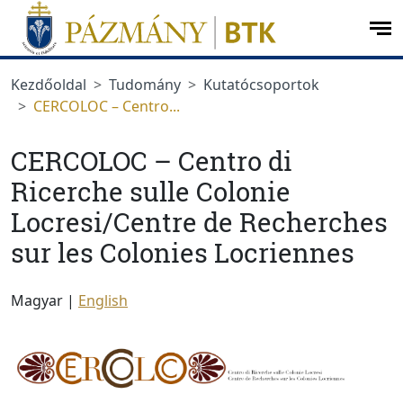
Ugrás a menüre
Ugrás a tartalomra
op
me
Kezdőoldal
Tudomány
Kutatócsoportok
CERCOLOC – Centro...
CERCOLOC – Centro di
Ricerche sulle Colonie
Locresi/Centre de Recherches
sur les Colonies Locriennes
Magyar |
English