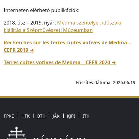
Interneten elérhető publikációk:
2018. ősz – 2019. nyár:
Medma szentélyei, időszaki
kiállítás a Szépművészeti Múzeumban
Recherches sur les terres cuites votives de Medma –
CEFR 2019 →
Terres cuites votives de Medma – CEFR 2020 →
Frissítés dátuma: 2026.06.19
PPKE
HTK
BTK
JÁK
KJPI
ITK