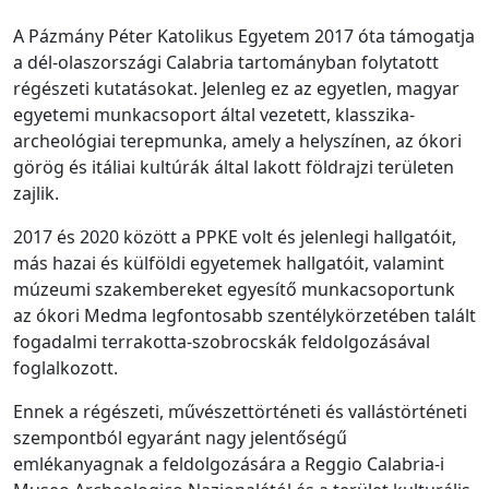
A Pázmány Péter Katolikus Egyetem 2017 óta támogatja
a dél-olaszországi Calabria tartományban folytatott
régészeti kutatásokat. Jelenleg ez az egyetlen, magyar
egyetemi munkacsoport által vezetett, klasszika-
archeológiai terepmunka, amely a helyszínen, az ókori
görög és itáliai kultúrák által lakott földrajzi területen
zajlik.
2017 és 2020 között a PPKE volt és jelenlegi hallgatóit,
más hazai és külföldi egyetemek hallgatóit, valamint
múzeumi szakembereket egyesítő munkacsoportunk
az ókori Medma legfontosabb szentélykörzetében talált
fogadalmi terrakotta-szobrocskák feldolgozásával
foglalkozott.
Ennek a régészeti, művészettörténeti és vallástörténeti
szempontból egyaránt nagy jelentőségű
emlékanyagnak a feldolgozására a Reggio Calabria-i