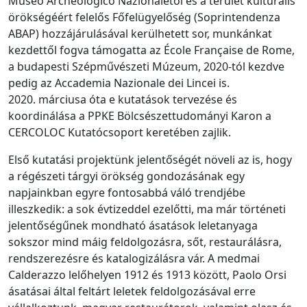
Museo Archeologico Nazionalétól és a terület kulturális
örökségéért felelős Főfelügyelőség (Soprintendenza
ABAP) hozzájárulásával kerülhetett sor, munkánkat
kezdettől fogva támogatta az École Française de Rome,
a budapesti Szépművészeti Múzeum, 2020-tól kezdve
pedig az Accademia Nazionale dei Lincei is.
2020. márciusa óta e kutatások tervezése és
koordinálása a PPKE Bölcsészettudományi Karon a
CERCOLOC Kutatócsoport keretében zajlik.
Első kutatási projektünk jelentőségét növeli az is, hogy
a régészeti tárgyi örökség gondozásának egy
napjainkban egyre fontosabbá váló trendjébe
illeszkedik: a sok évtizeddel ezelőtti, ma már történeti
jelentőségűnek mondható ásatások leletanyaga
sokszor mind máig feldolgozásra, sőt, restaurálásra,
rendszerezésre és katalogizálásra vár. A medmai
Calderazzo lelőhelyen 1912 és 1913 között, Paolo Orsi
ásatásai által feltárt leletek feldolgozásával erre