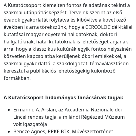
A Kutatócsoport kiemelten fontos feladatának tekinti a
szakmai utánpótlásképzést. Terveink szerint az első
évadok gyakorlatát folytatva és kibővítve a következő
években is arra törekszünk, hogy a CERCOLOC dél-itáliai
kutatásai magyar egyetemi hallgatóknak, doktori
hallgatóknak, fiatal kutatóknak is lehetőséget adjanak
arra, hogy a klasszikus kultúrák egyik fontos helyszínén
közvetlen kapcsolatba kerüljenek ókori emlékekkel, a
szakmai gyakorlattól a szakdolgozati témaválasztáson
keresztül a publikációs lehetőségekig különböző
formákban.
A Kutatócsoport Tudományos Tanácsának tagjai:
Ermanno A. Arslan, az Accademia Nazionale dei
Lincei rendes tagja, a milánói Régészeti Múzeum
volt igazgatója
Bencze Ágnes, PPKE BTK, Művészettörténet