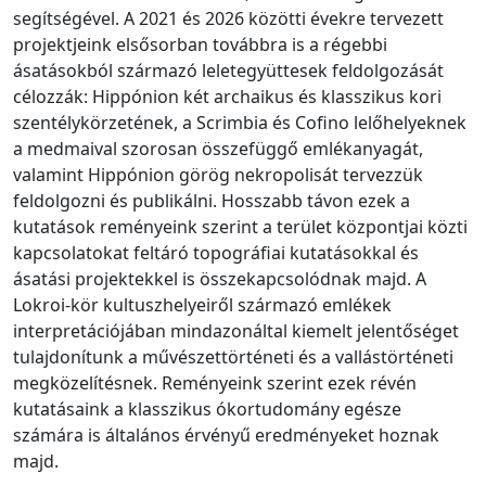
segítségével. A 2021 és 2026 közötti évekre tervezett
projektjeink elsősorban továbbra is a régebbi
ásatásokból származó leletegyüttesek feldolgozását
célozzák: Hippónion két archaikus és klasszikus kori
szentélykörzetének, a Scrimbia és Cofino lelőhelyeknek
a medmaival szorosan összefüggő emlékanyagát,
valamint Hippónion görög nekropolisát tervezzük
feldolgozni és publikálni. Hosszabb távon ezek a
kutatások reményeink szerint a terület központjai közti
kapcsolatokat feltáró topográfiai kutatásokkal és
ásatási projektekkel is összekapcsolódnak majd. A
Lokroi-kör kultuszhelyeiről származó emlékek
interpretációjában mindazonáltal kiemelt jelentőséget
tulajdonítunk a művészettörténeti és a vallástörténeti
megközelítésnek. Reményeink szerint ezek révén
kutatásaink a klasszikus ókortudomány egésze
számára is általános érvényű eredményeket hoznak
majd.