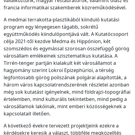
vállalkoztunk, magyar restaurátorok, valamint olasz és
francia informatikai szakemberek közreműködésével.
A medmai terrakotta-plasztikából kiinduló kutatási
program egy lényegesen tágabb, sokrétű
együttműködés kiindulópontjává vált. A Kutatócsoport
célja 2021-től kezdve Medma és Hippónion, két
szomszédos és egymással szorosan összefüggő görög
városállam emlékeinek szisztematikus kutatása. A
Tirrén-tenger partján kialakult két városállamot a
hagyomány szerint Lokroi Epizephürioi, a térség
legfontosabb görög poliszának polgárai alapították, a
három város kapcsolatrendszerének részletei azonban
még sok kutatást igényelnek, mind földrajzi-topográfiai
értelemben, mind kulturális tekintetben, mind pedig a
városállamok lakóinak, mint emberi közösségeknek a
kapcsolatait illetően.
A következő évekre tervezett projektjeink ezekre a
kérdésekre keresik a választ, többféle megközelítés