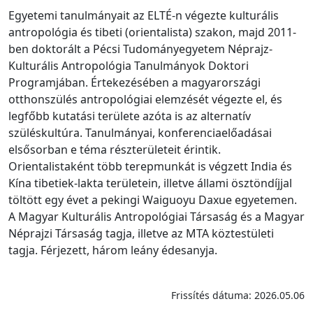
Egyetemi tanulmányait az ELTÉ-n végezte kulturális
antropológia és tibeti (orientalista) szakon, majd 2011-
ben doktorált a Pécsi Tudományegyetem Néprajz-
Kulturális Antropológia Tanulmányok Doktori
Programjában. Értekezésében a magyarországi
otthonszülés antropológiai elemzését végezte el, és
legfőbb kutatási területe azóta is az alternatív
szüléskultúra. Tanulmányai, konferenciaelőadásai
elsősorban e téma részterületeit érintik.
Orientalistaként több terepmunkát is végzett India és
Kína tibetiek-lakta területein, illetve állami ösztöndíjjal
töltött egy évet a pekingi Waiguoyu Daxue egyetemen.
A Magyar Kulturális Antropológiai Társaság és a Magyar
Néprajzi Társaság tagja, illetve az MTA köztestületi
tagja. Férjezett, három leány édesanyja.
Frissítés dátuma: 2026.05.06