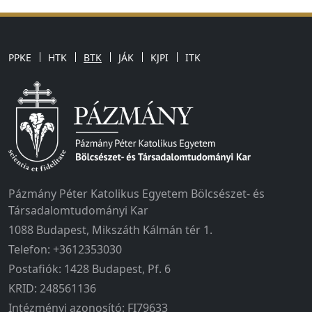
PPKE
HTK
BTK
JÁK
KJPI
ITK
Pázmány Péter Katolikus Egyetem Bölcsészet- és
Társadalomtudományi Kar
1088 Budapest, Mikszáth Kálmán tér 1.
Telefon: +3612353030
Postafiók: 1428 Budapest, Pf. 6
KRID: 248561136
Intézményi azonosító: FI79633