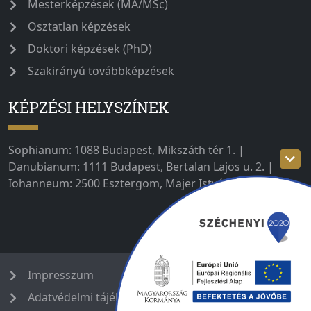
Mesterképzések (MA/MSc)
Osztatlan képzések
Doktori képzések (PhD)
Szakirányú továbbképzések
KÉPZÉSI HELYSZÍNEK
Sophianum: 1088 Budapest, Mikszáth tér 1. |
Danubianum: 1111 Budapest, Bertalan Lajos u. 2. |
Iohanneum: 2500 Esztergom, Majer István út 1–3.
Impresszum
Adatvédelmi tájékoztató