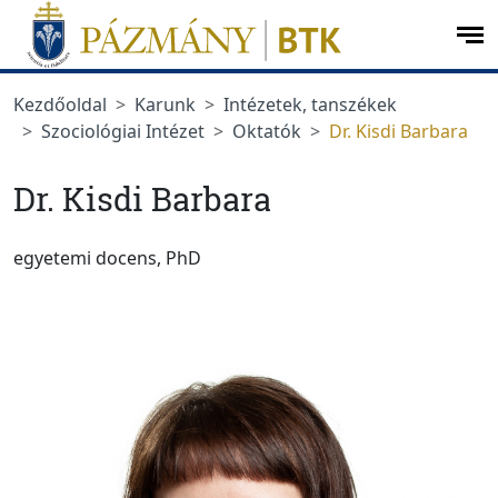
Ugrás a menüre
Ugrás a tartalomra
op
me
Kezdőoldal
Karunk
Intézetek, tanszékek
Szociológiai Intézet
Oktatók
Dr. Kisdi Barbara
Dr. Kisdi Barbara
egyetemi docens, PhD