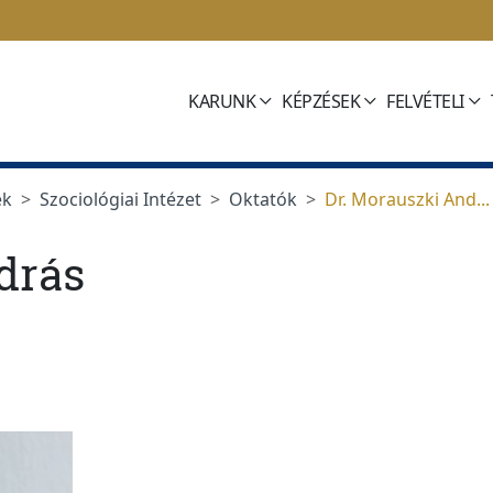
KARUNK
KÉPZÉSEK
FELVÉTELI
ek
Szociológiai Intézet
Oktatók
Dr. Morauszki And...
drás