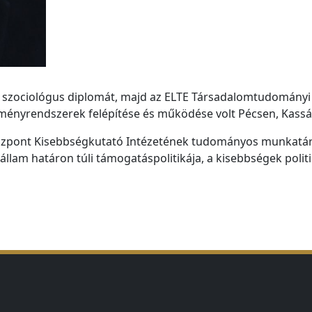
 szociológus diplomát, majd az ELTE Társadalomtudományi 
zményrendszerek felépítése és működése volt Pécsen, Kass
nt Kisebbségkutató Intézetének tudományos munkatársa. Fő
lam határon túli támogatáspolitikája, a kisebbségek politik