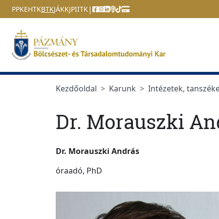
Ugrás a menüre
Ugrás a tartalomra
|
PPKE
HTK
BTK
JÁK
KJPI
ITK
Kezdőoldal
Karunk
Intézetek, tanszék
Dr. Morauszki An
Dr. Morauszki András
óraadó, PhD