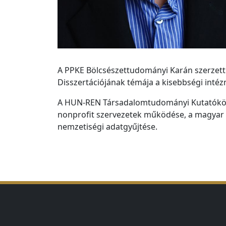
A PPKE Bölcsészettudományi Karán szerzett
Disszertációjának témája a kisebbségi inté
A HUN-REN Társadalomtudományi Kutatóközpo
nonprofit szervezetek működése, a magyar ál
nemzetiségi adatgyűjtése.