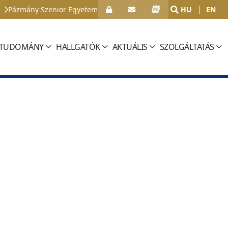
Pázmány Szenior Egyetem
HU
EN
TUDOMÁNY
HALLGATÓK
AKTUÁLIS
SZOLGÁLTATÁS