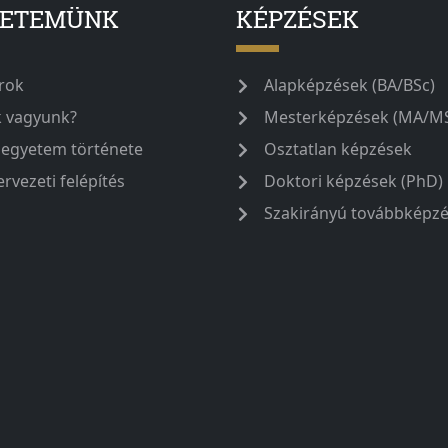
YETEMÜNK
KÉPZÉSEK
rok
Alapképzések (BA/BSc)
k vagyunk?
Mesterképzések (MA/M
 egyetem története
Osztatlan képzések
ervezeti felépítés
Doktori képzések (PhD)
Szakirányú továbbképz