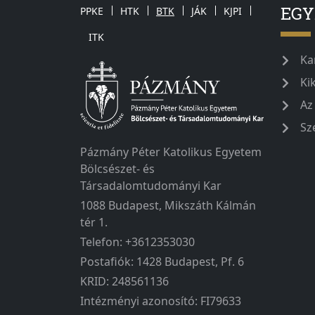
EG
PPKE
HTK
BTK
JÁK
KJPI
ITK
Ka
Ki
Az
Sz
Pázmány Péter Katolikus Egyetem
Bölcsészet- és
Társadalomtudományi Kar
1088 Budapest, Mikszáth Kálmán
tér 1.
Telefon: +3612353030
Postafiók: 1428 Budapest, Pf. 6
KRID: 248561136
Intézményi azonosító: FI79633