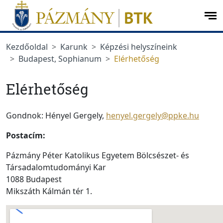
Ugrás a menüre
Ugrás a tartalomra
op
me
Kezdőoldal
Karunk
Képzési helyszíneink
Budapest, Sophianum
Elérhetőség
Elérhetőség
Gondnok: Hényel Gergely,
henyel.gergely@ppke.hu
Postacím:
Pázmány Péter Katolikus Egyetem Bölcsészet- és
Társadalomtudományi Kar
1088 Budapest
Mikszáth Kálmán tér 1.