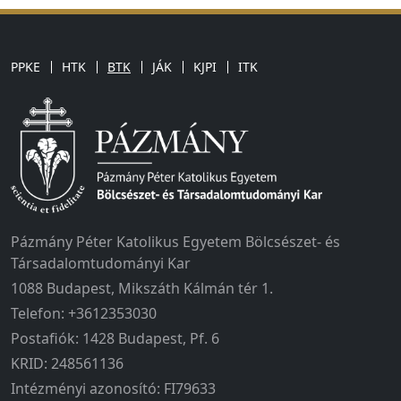
PPKE
HTK
BTK
JÁK
KJPI
ITK
Pázmány Péter Katolikus Egyetem Bölcsészet- és
Társadalomtudományi Kar
1088 Budapest, Mikszáth Kálmán tér 1.
Telefon: +3612353030
Postafiók: 1428 Budapest, Pf. 6
KRID: 248561136
Intézményi azonosító: FI79633