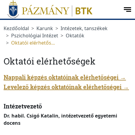
Ugrás a menüre
Ugrás a tartalomra
op
me
Kezdőoldal
Karunk
Intézetek, tanszékek
Pszichológiai Intézet
Oktatók
Oktatói elérhetős...
Oktatói elérhetőségek
Nappali képzés oktatóinak elérhetőségei →
Levelező képzés oktatóinak elérhetőségei
→
Intézetvezető
Dr. habil. Csigó Katalin, intézetvezető egyetemi
docens