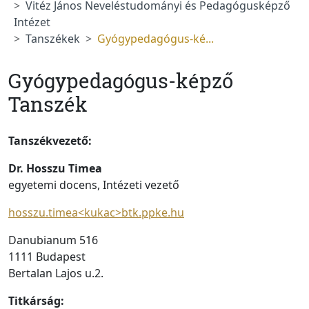
Vitéz János Neveléstudományi és Pedagógusképző
Intézet
Tanszékek
Gyógypedagógus-ké...
Gyógypedagógus-képző
Tanszék
Tanszékvezető:
Dr. Hosszu Timea
egyetemi docens, Intézeti vezető
hosszu.timea
<kukac>
btk.ppke.hu
Danubianum 516
1111 Budapest
Bertalan Lajos u.2.
Titkárság: