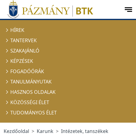
Ugrás a menüre
Ugrás a tartalomra
op
me
HÍREK
TANTERVEK
SZAKAJÁNLÓ
KÉPZÉSEK
FOGADÓÓRÁK
TANULMÁNYUTAK
HASZNOS OLDALAK
KÖZÖSSÉGI ÉLET
TUDOMÁNYOS ÉLET
Kezdőoldal
Karunk
Intézetek, tanszékek