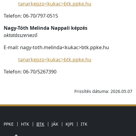
tanarkepzo
<kukac>
btk.ppke.hu
Telefon: 06-70/797-0515
Nagy-Tóth Melinda Nappali képzés
oktatásszervező
E-mail: nagy-toth.melinda<kukac>btk.ppke.hu
tanarkepzo
<kukac>
btk.ppke.hu
Telefon: 06-70/5267390
Frissítés dátuma: 2026.05.07
PPKE
HTK
BTK
JÁK
KJPI
ITK