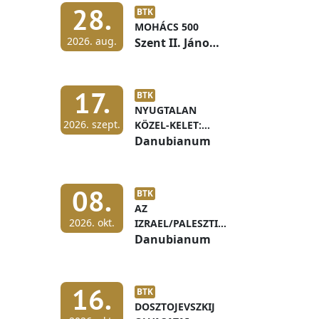
28.
BTK
MOHÁCS 500
2026. aug.
Szent II. János
Pál terem
17.
BTK
NYUGTALAN
2026. szept.
KÖZEL-KELET:
IZRAEL ÉS A
Danubianum
PALESZTIN
ÖNRENDELKEZÉS
08.
BTK
AZ
2026. okt.
IZRAEL/PALESZTINA
KONFLIKTUS BÉKÉS
Danubianum
MEGOLDÁSÁNAK
KÖRVONALAI ÉS
ELŐFELTÉTELEI
16.
BTK
DOSZTOJEVSZKIJ