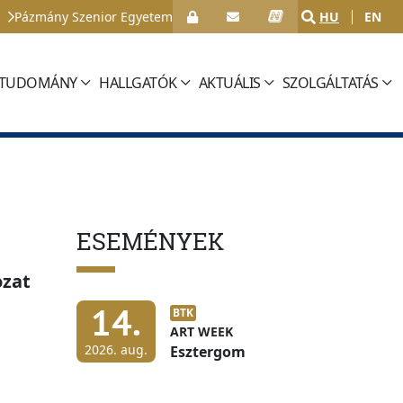
Pázmány Szenior Egyetem
HU
EN
TUDOMÁNY
HALLGATÓK
AKTUÁLIS
SZOLGÁLTATÁS
ESEMÉNYEK
ozat
14.
BTK
ART WEEK
2026. aug.
Esztergom