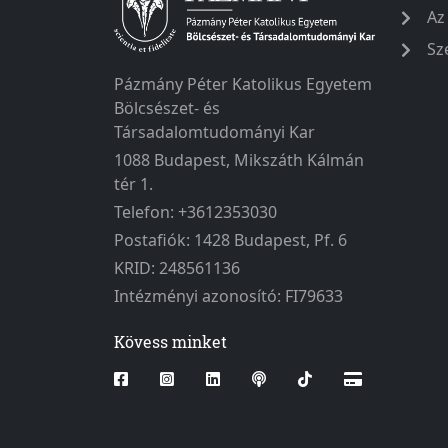
Az
Sz
Pázmány Péter Katolikus Egyetem
Bölcsészet- és
Társadalomtudományi Kar
1088 Budapest, Mikszáth Kálmán
tér 1.
Telefon: +3612353030
Postafiók: 1428 Budapest, Pf. 6
KRID: 248561136
Intézményi azonosító: FI79633
Kövess minket