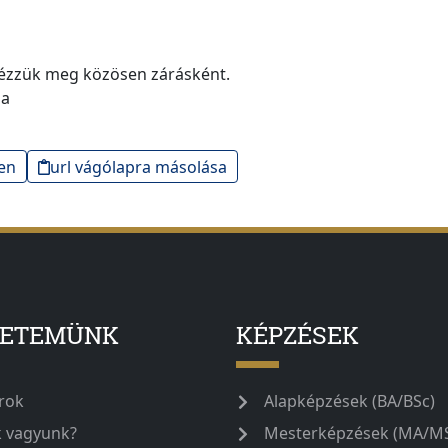
 nézzük meg közösen zárásként.
ba
en
url vágólapra másolása
YETEMÜNK
KÉPZÉSEK
rok
Alapképzések (BA/BSc)
k vagyunk?
Mesterképzések (MA/M