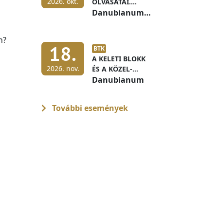
2026. okt.
OLVASATAI.
HALLGATÓI ÉS
Danubianum
DOKTORANDUSZI
111
KONFERENCIA
n?
18.
BTK
A KELETI BLOKK
2026. nov.
ÉS A KÖZEL-
KELETI TÉRSÉG AZ
Danubianum
1970-ES ÉS 1980-
AS ÉVEKBEN
További események
MAGYAR
LEVÉLTÁRI
FORRÁSOK
FÉNYÉBEN