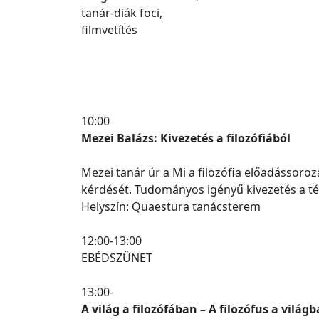
tanár-diák foci,
filmvetítés
10:00
Mezei Balázs: Kivezetés a filozófiából
Mezei tanár úr a Mi a filozófia előadássoroza
kérdését. Tudományos igényű kivezetés a t
Helyszín: Quaestura tanácsterem
12:00-13:00
EBÉDSZÜNET
13:00-
A világ a filozófában – A filozófus a világ