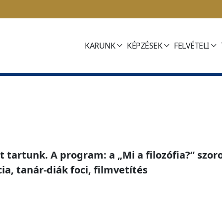
KARUNK
KÉPZÉSEK
FELVÉTELI
t tartunk. A program: a „Mi a filozófia?” szor
ia, tanár-diák foci, filmvetítés