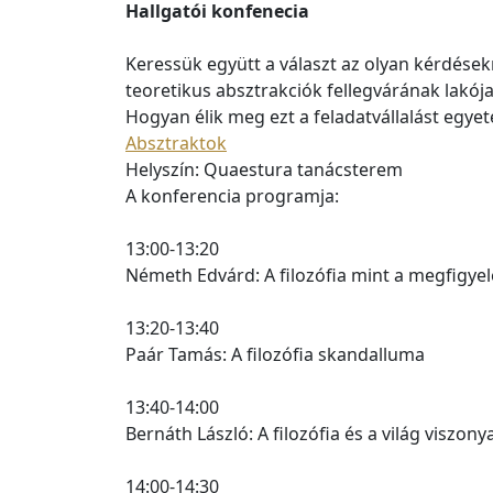
Hallgatói konfenecia
Keressük együtt a választ az olyan kérdések
teoretikus absztrakciók fellegvárának lakója
Hogyan élik meg ezt a feladatvállalást egye
Absztraktok
Helyszín: Quaestura tanácsterem
A konferencia programja:
13:00-13:20
Németh Edvárd: A filozófia mint a megfigy
13:20-13:40
Paár Tamás: A filozófia skandalluma
13:40-14:00
Bernáth László: A filozófia és a világ viszony
14:00-14:30