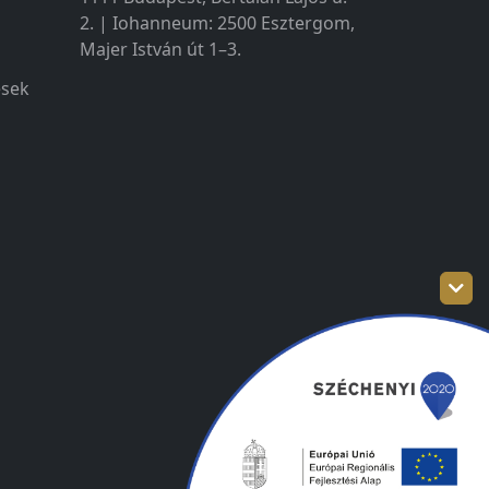
2. | Iohanneum: 2500 Esztergom,
Majer István út 1–3.
ések