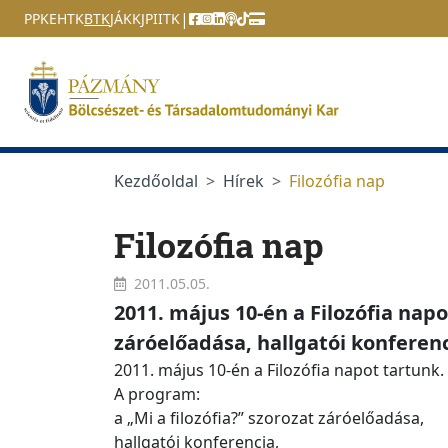
Ugrás a menüre
Ugrás a tartalomra
|
PPKE
HTK
BTK
JÁK
KJPI
ITK
Kezdőoldal
Hírek
Filozófia nap
Filozófia nap
2011.05.05.
2011. május 10-én a Filozófia napo
záróelőadása, hallgatói konferenc
2011. május 10-én a Filozófia napot tartunk.
A program:
a „Mi a filozófia?” szorozat záróelőadása,
hallgatói konferencia,