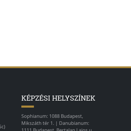
KÉPZÉSI HELYSZÍNEK
Sophianum: 1088 Budapest,
Mikszáth tér 1. | Danubianum:
Sc)
1111 Budapest, Bertalan Lajos u.