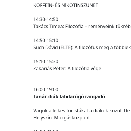
KOFFEIN- ÉS NIKOTINSZÜNET
14:30-14:50
Takács Tímea: Filozófia – reményeink tükré
14:50-15:10
Such Dávid (ELTE): A filozófus meg a többiek
15:10-15:30
Zakariás Péter: A filozófia vége
16:00-19:00
Tanár-diák labdarúgó rangadó
Várjuk a lelkes focistákat a diákok közül! D
Helyszín: Mozgásközpont