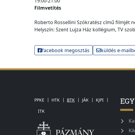
19:00-21:00
Filmvetítés
Roberto Rossellini Szókratész című filmjét
Helyszín: Szent Lujza Ház kollégium, TV szo
facebook megosztás
küldés e-mailb
EG
PPKE
HTK
BTK
JÁK
KJPI
ITK
Ka
Ki