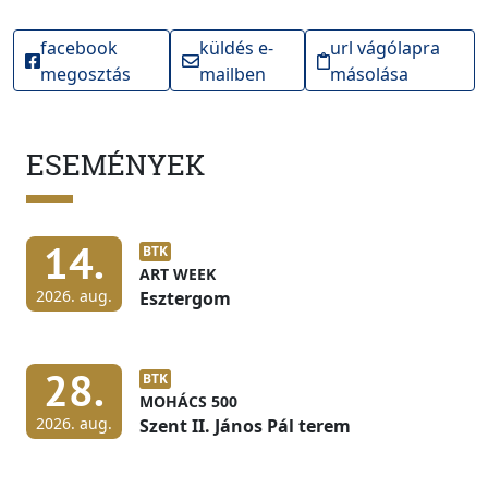
facebook
küldés e-
url vágólapra
megosztás
mailben
másolása
ESEMÉNYEK
14.
BTK
ART WEEK
2026. aug.
Esztergom
28.
BTK
MOHÁCS 500
2026. aug.
Szent II. János Pál terem