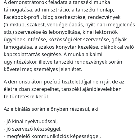
A demonstrátorok feladata a tanszéki munka
támogatása: adminisztráció, a tanszéki honlap,
Facebook-profil, blog szerkesztése, rendezvények
(filmklub, szakest, vendégelőadás, nyílt napi megjelenés
stb.) szervezése és lebonyolítása, kínai lektornők
ügyeinek intézése, közösségi élet szervezése, gólyák
támogatása, a szakos könyvtár kezelése, diákokkal való
kapcsolattartás segítése. A munka alkalmi
ügyintézéskor, illetve tanszéki rendezvények során
követel meg személyes jelenlétet.
A demonstrátori pozíció tiszteletdíjjal nem jár, de az
életrajzban szerepelhet, tanszéki ajánlólevelekben
feltüntetésre kerül.
Az elbírálás során előnyben részesül, aki:
- jó kínai nyelvtudással,
- jó szervező készséggel,
- megfelelő kommunikációs képességgel,