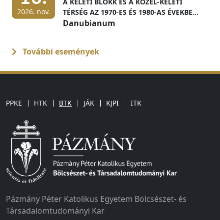
A KELETI BLOKK ÉS A KÖZEL-KELETI
2026. nov.
TÉRSÉG AZ 1970-ES ÉS 1980-AS ÉVEKBEN
MAGYAR LEVÉLTÁRI FORRÁSOK
Danubianum
FÉNYÉBEN
További események
PPKE
HTK
BTK
JÁK
KJPI
ITK
Pázmány Péter Katolikus Egyetem Bölcsészet- és
Társadalomtudományi Kar