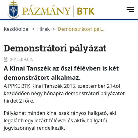
Ugrás a menüre
Ugrás a tartalomra
op
me
Kezdőoldal
Hírek
Demonstrátori pál...
Demonstrátori pályázat
2015.09.02.
A Kínai Tanszék az őszi félévben is két
demonstrátort alkalmaz.
A PPKE BTK Kínai Tanszék 2015. szeptember 21-től
kezdődően négy hónapra demonstrátori pályázatot
hirdet 2 főre.
Pályázhat minden kínai szakirányos hallgató, aki
legalább egy lezárt félévvel és aktív hallgatói
jogviszonnyal rendelkezik.