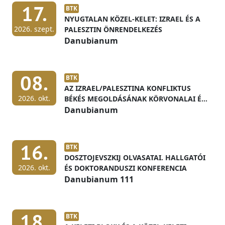
17.
BTK
NYUGTALAN KÖZEL-KELET: IZRAEL ÉS A
2026. szept.
PALESZTIN ÖNRENDELKEZÉS
Danubianum
08.
BTK
AZ IZRAEL/PALESZTINA KONFLIKTUS
2026. okt.
BÉKÉS MEGOLDÁSÁNAK KÖRVONALAI ÉS
ELŐFELTÉTELEI
Danubianum
16.
BTK
DOSZTOJEVSZKIJ OLVASATAI. HALLGATÓI
2026. okt.
ÉS DOKTORANDUSZI KONFERENCIA
Danubianum 111
18.
BTK