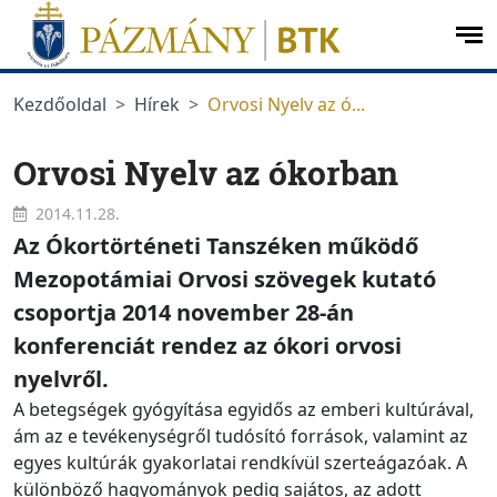
Ugrás a menüre
Ugrás a tartalomra
op
me
Kezdőoldal
Hírek
Orvosi Nyelv az ó...
Orvosi Nyelv az ókorban
2014.11.28.
Az Ókortörténeti Tanszéken működő
Mezopotámiai Orvosi szövegek kutató
csoportja 2014 november 28-án
konferenciát rendez az ókori orvosi
nyelvről.
A betegségek gyógyítása egyidős az emberi kultúrával,
ám az e tevékenységről tudósító források, valamint az
egyes kultúrák gyakorlatai rendkívül szerteágazóak. A
különböző hagyományok pedig sajátos, az adott