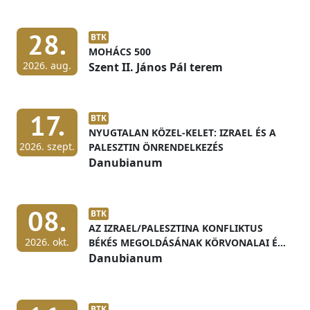
28.
BTK
MOHÁCS 500
2026. aug.
Szent II. János Pál terem
17.
BTK
NYUGTALAN KÖZEL-KELET: IZRAEL ÉS A
2026. szept.
PALESZTIN ÖNRENDELKEZÉS
Danubianum
08.
BTK
AZ IZRAEL/PALESZTINA KONFLIKTUS
2026. okt.
BÉKÉS MEGOLDÁSÁNAK KÖRVONALAI ÉS
ELŐFELTÉTELEI
Danubianum
BTK