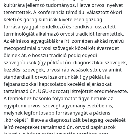
kultúrára jellemző tudományos, illetve orvosi nyelvet
teremtettek. A konferencia témájául választott ókori
keleti és görög kultúrák kivételesen gazdag
forrásanyaggal rendelkező és rendkívül összetett
terminológiát alkalmazó orvosi tradíciót teremtettek.
Az ékírásos agyagtáblákra írt, zömében akkád nyelvű
mezopotámiai orvosi szövegek közel két évezredet
ölelnek át, e hosszú tradíció pedig egyedi
szövegtípusok (így például ún. diagnosztikai szövegek,
kezelési szövegek, orvosi ráolvasások stb.), valamint
standardizált orvosi szakmunkák (így például a
fejpanaszokkal kapcsolatos kezelési eljárásokat
tartalmazó ún. UGU-sorozat) létrejöttét eredményezte.
A fentiekhez hasonló folyamatot figyelhetünk az
egyiptomi orvosi szöveghagyomány esetében is,
melynek legfontosabb forrásanyagát a páciens
„kórképét", illetve a diagnosztizált betegség kezelését
leíró recepteket tartalmazó ún. orvosi papiruszok