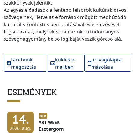
szakkönyvek jelentik.
Az egyes előadások a fentebb felsorolt kultúrák orvosi
szövegeinek, illetve az e források mögött meghúzódó
kulturális kontextus bemutatásával és elemzésével
foglalkoznak, melynek során az ókori tudományos
szöveghagyomány belső logikáját veszik górcső alá.
facebook
küldés e-
url vágólapra
megosztás
mailben
másolása
ESEMÉNYEK
14.
BTK
ART WEEK
2026. aug.
Esztergom