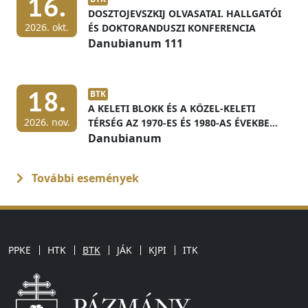
16.
DOSZTOJEVSZKIJ OLVASATAI. HALLGATÓI
2026. okt.
ÉS DOKTORANDUSZI KONFERENCIA
Danubianum 111
18.
BTK
A KELETI BLOKK ÉS A KÖZEL-KELETI
2026. nov.
TÉRSÉG AZ 1970-ES ÉS 1980-AS ÉVEKBEN
MAGYAR LEVÉLTÁRI FORRÁSOK
Danubianum
FÉNYÉBEN
További események
PPKE
HTK
BTK
JÁK
KJPI
ITK