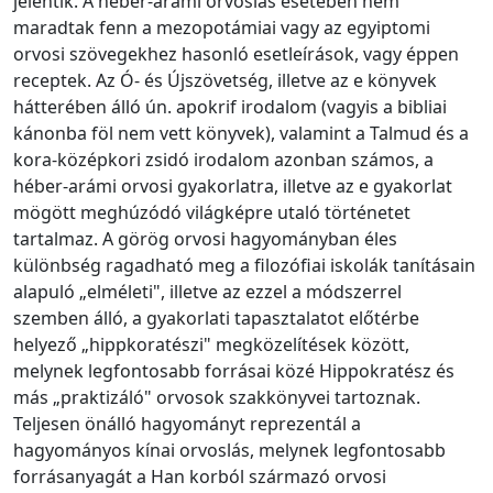
jelentik. A héber-arámi orvoslás esetében nem
maradtak fenn a mezopotámiai vagy az egyiptomi
orvosi szövegekhez hasonló esetleírások, vagy éppen
receptek. Az Ó- és Újszövetség, illetve az e könyvek
hátterében álló ún. apokrif irodalom (vagyis a bibliai
kánonba föl nem vett könyvek), valamint a Talmud és a
kora-középkori zsidó irodalom azonban számos, a
héber-arámi orvosi gyakorlatra, illetve az e gyakorlat
mögött meghúzódó világképre utaló történetet
tartalmaz. A görög orvosi hagyományban éles
különbség ragadható meg a filozófiai iskolák tanításain
alapuló „elméleti", illetve az ezzel a módszerrel
szemben álló, a gyakorlati tapasztalatot előtérbe
helyező „hippkoratészi" megközelítések között,
melynek legfontosabb forrásai közé Hippokratész és
más „praktizáló" orvosok szakkönyvei tartoznak.
Teljesen önálló hagyományt reprezentál a
hagyományos kínai orvoslás, melynek legfontosabb
forrásanyagát a Han korból származó orvosi