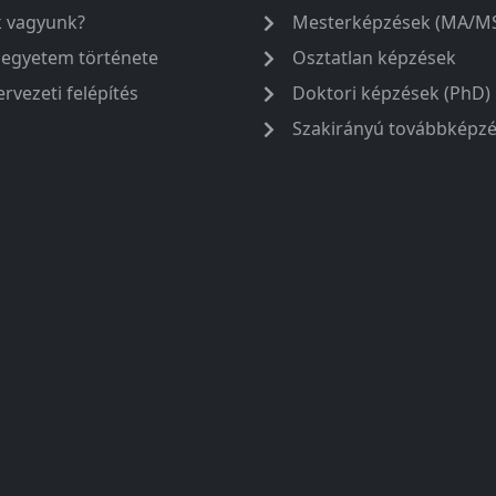
k vagyunk?
Mesterképzések (MA/M
 egyetem története
Osztatlan képzések
ervezeti felépítés
Doktori képzések (PhD)
Szakirányú továbbképz