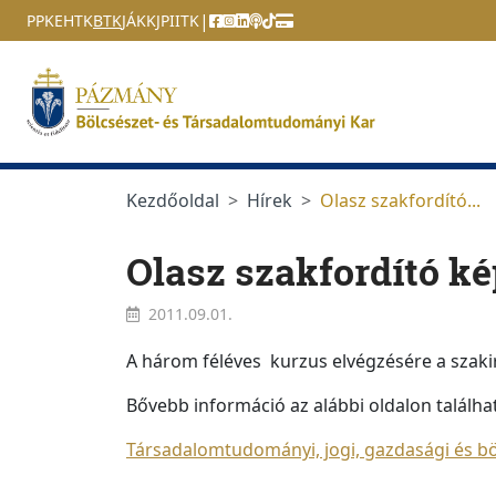
Ugrás a menüre
Ugrás a tartalomra
|
PPKE
HTK
BTK
JÁK
KJPI
ITK
Kezdőoldal
Hírek
Olasz szakfordító...
Olasz szakfordító k
2011.09.01.
A három féléves kurzus elvégzésére a szaki
Bővebb információ az alábbi oldalon találha
Társadalomtudományi, jogi, gazdasági és bö