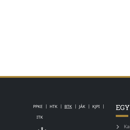
EG
PPKE
HTK
BTK
JÁK
KJPI
ITK
Ka