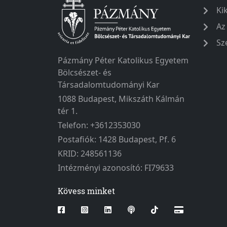
Ki
Az
Sz
Pázmány Péter Katolikus Egyetem
Bölcsészet- és
Társadalomtudományi Kar
1088 Budapest, Mikszáth Kálmán
tér 1.
Telefon: +3612353030
Postafiók: 1428 Budapest, Pf. 6
KRID: 248561136
Intézményi azonosító: FI79633
Kövess minket