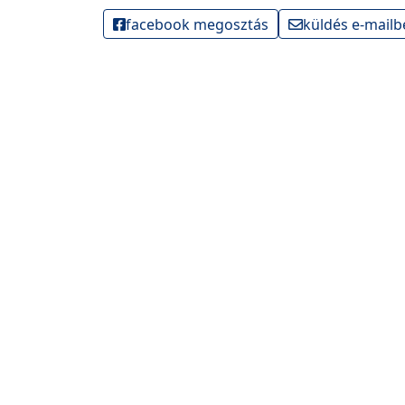
facebook megosztás
küldés e-mailb