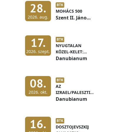
28.
BTK
MOHÁCS 500
2026. aug.
Szent II. János
Pál terem
17.
BTK
NYUGTALAN
2026. szept.
KÖZEL-KELET:
IZRAEL ÉS A
Danubianum
PALESZTIN
ÖNRENDELKEZÉS
08.
BTK
AZ
2026. okt.
IZRAEL/PALESZTINA
KONFLIKTUS BÉKÉS
Danubianum
MEGOLDÁSÁNAK
KÖRVONALAI ÉS
ELŐFELTÉTELEI
16.
BTK
DOSZTOJEVSZKIJ