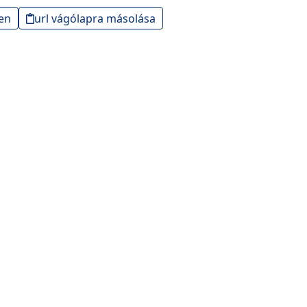
en
url vágólapra másolása