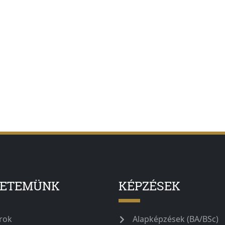
YETEMÜNK
KÉPZÉSEK
rok
Alapképzések (BA/BSc)