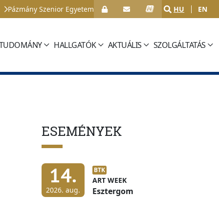
Pázmány Szenior Egyetem
HU
EN
TUDOMÁNY
HALLGATÓK
AKTUÁLIS
SZOLGÁLTATÁS
ESEMÉNYEK
14.
BTK
ART WEEK
2026. aug.
Esztergom