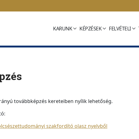
KARUNK
KÉPZÉSEK
FELVÉTELI
épzés
rányú továbbképzés kereteiben nyílik lehetőség.
tó:
lcsészettudományi szakfordító olasz nyelvből