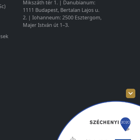
Mikszáth tér 1. | Danubianum:
Sc)
1111 Budapest, Bertalan Lajos u.
2. | Iohanneum: 2500 Esztergom,
Majer István út 1–3.
ések