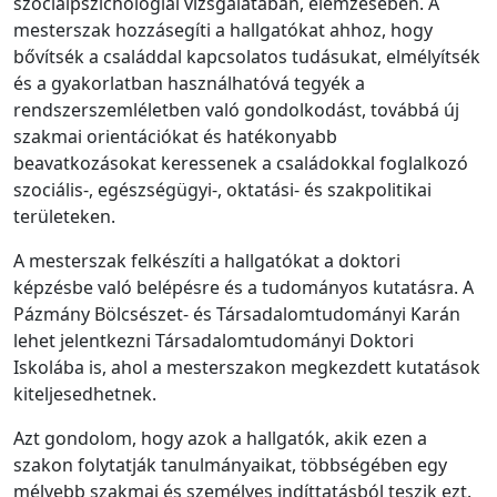
szociálpszichológiai vizsgálatában, elemzésében. A
mesterszak hozzásegíti a hallgatókat ahhoz, hogy
bővítsék a családdal kapcsolatos tudásukat, elmélyítsék
és a gyakorlatban használhatóvá tegyék a
rendszerszemléletben való gondolkodást, továbbá új
szakmai orientációkat és hatékonyabb
beavatkozásokat keressenek a családokkal foglalkozó
szociális-, egészségügyi-, oktatási- és szakpolitikai
területeken.
A mesterszak felkészíti a hallgatókat a doktori
képzésbe való belépésre és a tudományos kutatásra. A
Pázmány Bölcsészet- és Társadalomtudományi Karán
lehet jelentkezni Társadalomtudományi Doktori
Iskolába is, ahol a mesterszakon megkezdett kutatások
kiteljesedhetnek.
Azt gondolom, hogy azok a hallgatók, akik ezen a
szakon folytatják tanulmányaikat, többségében egy
mélyebb szakmai és személyes indíttatásból teszik ezt.