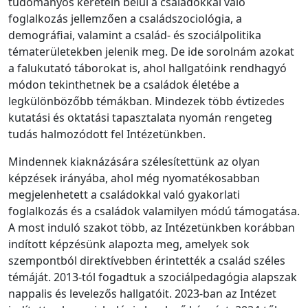
tudományos keretein belül a családokkal való
foglalkozás jellemzően a családszociológia, a
demográfiai, valamint a család- és szociálpolitika
tématerületekben jelenik meg. De ide sorolnám azokat
a falukutató táborokat is, ahol hallgatóink rendhagyó
módon tekinthetnek be a családok életébe a
legkülönbözőbb témákban. Mindezek több évtizedes
kutatási és oktatási tapasztalata nyomán rengeteg
tudás halmozódott fel Intézetünkben.
Mindennek kiaknázására szélesítettünk az olyan
képzések irányába, ahol még nyomatékosabban
megjelenhetett a családokkal való gyakorlati
foglalkozás és a családok valamilyen módú támogatása.
A most induló szakot több, az Intézetünkben korábban
indított képzésünk alapozta meg, amelyek sok
szempontból direktívebben érintették a család széles
témáját. 2013-tól fogadtuk a szociálpedagógia alapszak
nappalis és levelezős hallgatóit. 2023-ban az Intézet