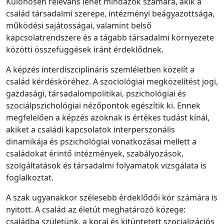
Különösen releváns lehet mindazok számára, akik a
család társadalmi szerepe, intézményi beágyazottsága,
működési sajátosságai, valamint belső
kapcsolatrendszere és a tágabb társadalmi környezete
közötti összefüggések iránt érdeklődnek.
A képzés interdiszciplináris szemléletben közelít a
család kérdésköréhez. A szociológiai megközelítést jogi,
gazdasági, társadalompolitikai, pszichológiai és
szociálpszichológiai nézőpontok egészítik ki. Ennek
megfelelően a képzés azoknak is értékes tudást kínál,
akiket a családi kapcsolatok interperszonális
dinamikája és pszichológiai vonatkozásai mellett a
családokat érintő intézmények, szabályozások,
szolgáltatások és társadalmi folyamatok vizsgálata is
foglalkoztat.
A szak ugyanakkor szélesebb érdeklődői kör számára is
nyitott. A család az életút meghatározó közege:
családba születünk, a korai és kitüntetett szocializációs