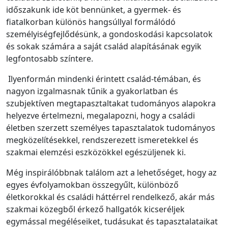
időszakunk ide köt bennünket, a gyermek- és
fiatalkorban különös hangsúllyal formálódó
személyiségfejlődésünk, a gondoskodási kapcsolatok
és sokak számára a saját család alapításának egyik
legfontosabb színtere.
Ilyenformán mindenki érintett család-témában, és
nagyon izgalmasnak tűnik a gyakorlatban és
szubjektíven megtapasztaltakat tudományos alapokra
helyezve értelmezni, megalapozni, hogy a családi
életben szerzett személyes tapasztalatok tudományos
megközelítésekkel, rendszerezett ismeretekkel és
szakmai elemzési eszközökkel egészüljenek ki.
Még inspirálóbbnak találom azt a lehetőséget, hogy az
egyes évfolyamokban összegyűlt, különböző
életkorokkal és családi háttérrel rendelkező, akár más
szakmai közegből érkező hallgatók kicseréljek
egymással megéléseiket, tudásukat és tapasztalataikat