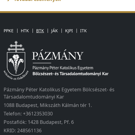
PPKE
HTK
BTK
JÁK
KJPI
ITK
Pázmány Péter Katolikus Egyetem Bölcsészet- és
Társadalomtudományi Kar
1088 Budapest, Mikszáth Kálmán tér 1.
Telefon: +3612353030
Postafiók: 1428 Budapest, Pf. 6
KRID: 248561136