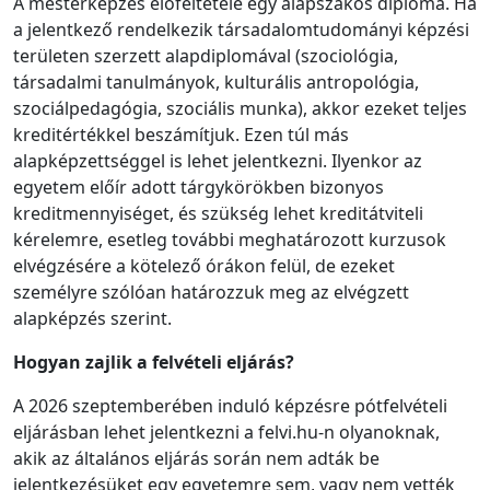
A mesterképzés előfeltétele egy alapszakos diploma. Ha
a jelentkező rendelkezik társadalomtudományi képzési
területen szerzett alapdiplomával (szociológia,
társadalmi tanulmányok, kulturális antropológia,
szociálpedagógia, szociális munka), akkor ezeket teljes
kreditértékkel beszámítjuk. Ezen túl más
alapképzettséggel is lehet jelentkezni. Ilyenkor az
egyetem előír adott tárgykörökben bizonyos
kreditmennyiséget, és szükség lehet kreditátviteli
kérelemre, esetleg további meghatározott kurzusok
elvégzésére a kötelező órákon felül, de ezeket
személyre szólóan határozzuk meg az elvégzett
alapképzés szerint.
Hogyan zajlik a felvételi eljárás?
A 2026 szeptemberében induló képzésre pótfelvételi
eljárásban lehet jelentkezni a felvi.hu-n olyanoknak,
akik az általános eljárás során nem adták be
jelentkezésüket egy egyetemre sem, vagy nem vették