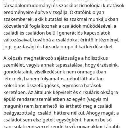
társadalomtudományi és szociálpszichológiai kutatások
eredményeire építve vizsgálja. Oktatóink olyan
szakemberek, akik kutatási és szakmai munkájukban
közvetlenül foglalkoznak a családok működésével, a
családi és családon belüli generációs kapcsolatok
változásaival, továbbá a családokat érintő intézményi,
jogi, gazdasági és társadalompolitikai kérdésekkel.
A képzés meghatározó sajátossága a holisztikus
szemlélet, vagyis annak tapasztalása, hogy érzéseink,
gondolataink, viselkedésünk nem önmagukban
léteznek, hanem folyamatos, néhol láthatatlan
kölcsönös összefüggések, egymásra hatások
keretében. Az általunk képviselt és cirkuláris okságra
épülő rendszerszemléletben az egyén (vagyis mi
magunk) nem ismerhető és érthető meg a családi
beágyazottság, családi háttere nélkül. Ahogy magát a
családot sem elszigetelt egységként, hanem belső
kapcsolatrendszerrel rendelkező, ugyanakkor tágabb