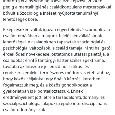
indította el a pszichológia levelező képzést, 2024-től
pedig a mentálhigiénés családkonzulens mesterszakkal
bővült a Szociológia Intézet nyújtotta tanulmányi
lehetőségek köre.
E képzéseken váltak igazán egyértelművé számunkra a
család témájában a magunk felelősségvállalásának
lehetőségei. A családokban tapasztalt szociológiai és
pszichológiai változások, a család témája iránti hallgatói
érdeklődés növekedése, oktatóink kutatási palettája, a
családokat érintő tantárgyi háttér széles spektruma,
továbbá az Intézetre jellemző holisztikus- és
rendszerszemlélet természetes módon vezetett ahhoz,
hogy közös céljainkat egy önálló képzési keretben
fogalmazzuk meg, és a közös gondolkodást a
gyakorlatban is kibontakoztassuk. Ennek
eredményeként jött létre a társadalomtudományi és
szociálpszichológiai alapokra épülő interdiszciplináris
családtudomány szak.