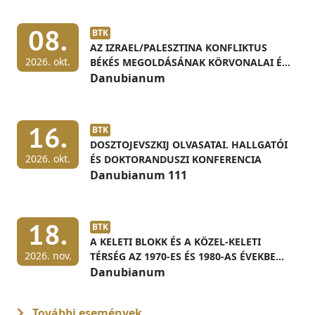
08.
BTK
AZ IZRAEL/PALESZTINA KONFLIKTUS
2026. okt.
BÉKÉS MEGOLDÁSÁNAK KÖRVONALAI ÉS
ELŐFELTÉTELEI
Danubianum
16.
BTK
DOSZTOJEVSZKIJ OLVASATAI. HALLGATÓI
2026. okt.
ÉS DOKTORANDUSZI KONFERENCIA
Danubianum 111
18.
BTK
A KELETI BLOKK ÉS A KÖZEL-KELETI
2026. nov.
TÉRSÉG AZ 1970-ES ÉS 1980-AS ÉVEKBEN
MAGYAR LEVÉLTÁRI FORRÁSOK
Danubianum
FÉNYÉBEN
További események