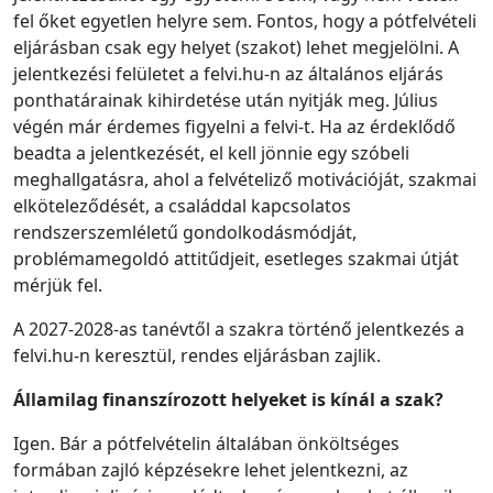
fel őket egyetlen helyre sem. Fontos, hogy a pótfelvételi
eljárásban csak egy helyet (szakot) lehet megjelölni. A
jelentkezési felületet a felvi.hu-n az általános eljárás
ponthatárainak kihirdetése után nyitják meg. Július
végén már érdemes figyelni a felvi-t. Ha az érdeklődő
beadta a jelentkezését, el kell jönnie egy szóbeli
meghallgatásra, ahol a felvételiző motivációját, szakmai
elköteleződését, a családdal kapcsolatos
rendszerszemléletű gondolkodásmódját,
problémamegoldó attitűdjeit, esetleges szakmai útját
mérjük fel.
A 2027-2028-as tanévtől a szakra történő jelentkezés a
felvi.hu-n keresztül, rendes eljárásban zajlik.
Államilag finanszírozott helyeket is kínál a szak?
Igen. Bár a pótfelvételin általában önköltséges
formában zajló képzésekre lehet jelentkezni, az