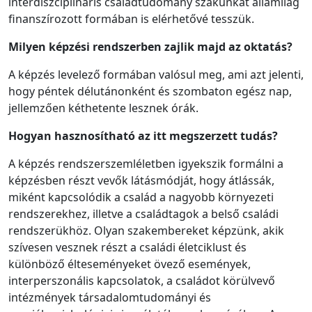
interdiszciplináris családtudomány szakunkat államilag
finanszírozott formában is elérhetővé tesszük.
Milyen képzési rendszerben zajlik majd az oktatás?
A képzés levelező formában valósul meg, ami azt jelenti,
hogy péntek délutánonként és szombaton egész nap,
jellemzően kéthetente lesznek órák.
Hogyan hasznosítható az itt megszerzett tudás?
A képzés rendszerszemléletben igyekszik formálni a
képzésben részt vevők látásmódját, hogy átlássák,
miként kapcsolódik a család a nagyobb környezeti
rendszerekhez, illetve a családtagok a belső családi
rendszerükhöz. Olyan szakembereket képzünk, akik
szívesen vesznek részt a családi életciklust és
különböző élteseményeket övező események,
interperszonális kapcsolatok, a családot körülvevő
intézmények társadalomtudományi és