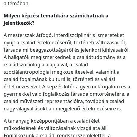
a témában.
Milyen képzési tematikára számíthatnak a
jelentkezők?
A mesterszak átfogó, interdiszciplináris ismereteket
nyújt a család értelmezéséről, történeti változásairól,
társadalmi beágyazottságáról és jelenkori kihívásairól.
A hallgatók megismerkednek a családtudomány és a
családszociológia alapjaival, a család
szociálantropológiai megközelítéseivel, valamint a
család fogalmának kulturális, történeti és vallási
értelmezéseivel. A képzés kitér a gyermekfogalom és a
gyermekkel való foglalkozás társadalomtörténetére, a
család művészeti reprezentációira, továbbá a család
nagy világvallásokban megjelenő értelmezéseire is.
A tananyag középpontjában a családi élet
működésének és változásainak vizsgálata áll.
Foglalkozunk a családi rendszerszemlélettel, a