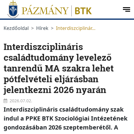
Ugrás a menüre
Ugrás a tartalomra
op
me
Kezdőoldal
Hírek
Interdiszciplinár...
Interdiszciplináris
családtudomány levelező
tanrendű MA szakra lehet
pótfelvételi eljárásban
jelentkezni 2026 nyarán
2026.07.02.
Interdiszciplináris családtudomány szak
indul a PPKE BTK Szociológiai Intézetének
gondozásában 2026 szeptemberétől. A