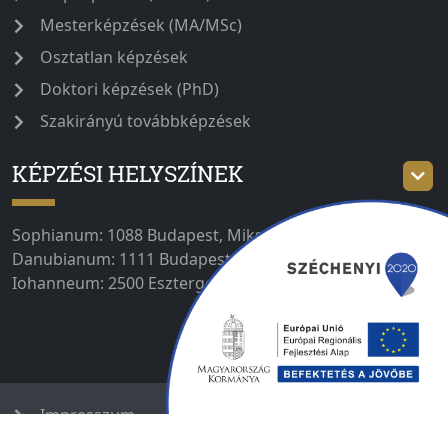
Mesterképzések (MA/MSc)
Osztatlan képzések
Doktori képzések (PhD)
Szakirányú továbbképzések
KÉPZÉSI HELYSZÍNEK
Sophianum: 1088 Budapest, Mikszáth tér 1. |
Danubianum: 1111 Budapest, Bertalan Lajos u. 2. |
Iohanneum: 2500 Esztergom, Majer István út 1–3.
Impresszum
Adatvédelmi tájékoztató