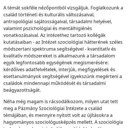
A témát sokféle nézőpontból vizsgáljuk. Foglalkozunk a
család történeti és kulturális változásaival,
antropológiai sajátosságaival, társadalmi helyével,
valamint pszichológiai és mentálhigiénés
vonatkozásaival. Az intézethez tartozó kollégák
kutatásaiban - az Intézet szociológiai hátterének széles
módszertani spektruma segítségével - kvantitatív és
kvalitatív módszereket is alkalmazunk a társadalom
egyik legfontosabb egységének megismerésére:
kérdőíves adatfelvételek, interjúk, megfigyelések és
esettanulmányok segítségével igyekszünk megérteni a
családok mindennapi működését és társadalmi
beágyazottságát.
Néha még magam is rácsodálkozom, milyen utat tett
meg a Pázmány Szociológiai Intézete a család
témájában, és mennyire nyitott volt az újításokra a
hagyományos szociológusképzés mellett. A szociológia