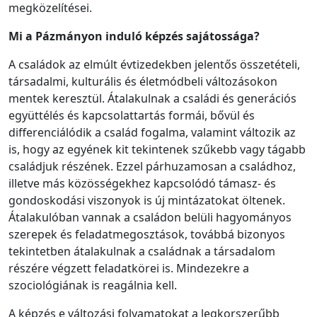
megközelítései.
Mi a Pázmányon induló képzés sajátossága?
A családok az elmúlt évtizedekben jelentős összetételi,
társadalmi, kulturális és életmódbeli változásokon
mentek keresztül. Átalakulnak a családi és generációs
együttélés és kapcsolattartás formái, bővül és
differenciálódik a család fogalma, valamint változik az
is, hogy az egyének kit tekintenek szűkebb vagy tágabb
családjuk részének. Ezzel párhuzamosan a családhoz,
illetve más közösségekhez kapcsolódó támasz- és
gondoskodási viszonyok is új mintázatokat öltenek.
Átalakulóban vannak a családon belüli hagyományos
szerepek és feladatmegosztások, továbbá bizonyos
tekintetben átalakulnak a családnak a társadalom
részére végzett feladatkörei is. Mindezekre a
szociológiának is reagálnia kell.
A képzés e változási folyamatokat a legkorszerűbb