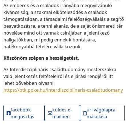
Az emberek és a családok irányába megnyilvánuló
kíváncsiság, a szakmai elköteleződés a családok
támogatásában, a társadalmi felelősségvállalás a segítő
beavatkozásra, a tenni akarás, de a saját önismereti tér
növelése mind ott vannak csírájában a jelentkező
hallgatókban, mi pedig ennek kibontására,
hatékonyabbá tételére vállalkozunk.
Köszönöm szépen a beszélgetést.
Az Interdiszciplináris családtudomány mesterszakra
való jelentkezés feltételeiről és eljárási rendjéről itt
lehet bővebben olvasni:
https://btk.ppke.hu/interdiszciplinaris-csaladtudomany
facebook
küldés e-
url vágólapra
megosztás
mailben
másolása