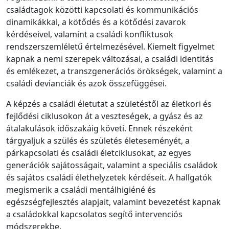
családtagok közötti kapcsolati és kommunikációs
dinamikákkal, a kötődés és a kötődési zavarok
kérdéseivel, valamint a családi konfliktusok
rendszerszemléletű értelmezésével. Kiemelt figyelmet
kapnak a nemi szerepek változásai, a családi identitás
és emlékezet, a transzgenerációs örökségek, valamint a
családi devianciák és azok összefüggései.
A képzés a családi életutat a születéstől az életkori és
fejlődési ciklusokon át a veszteségek, a gyász és az
átalakulások időszakáig követi. Ennek részeként
tárgyaljuk a szülés és születés életeseményét, a
párkapcsolati és családi életciklusokat, az egyes
generációk sajátosságait, valamint a speciális családok
és sajátos családi élethelyzetek kérdéseit. A hallgatók
megismerik a családi mentálhigiéné és
egészségfejlesztés alapjait, valamint bevezetést kapnak
a családokkal kapcsolatos segítő intervenciós
módszerekbe.