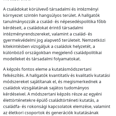
A családokat körülvevő társadalmi és intézményi
környezet szintén hangsúlyos terület. A hallgatók
tanulmányozzák a család- és népesedéspolitika főbb
kérdéseit, a családokat érintő társadalmi
intézményrendszereket, valamint a család- és
gyermekvédelmi jog alapvető területeit. Nemzetközi
kitekintésben vizsgáljuk a családok helyzetét, a
különböző országokban megjelenő családpolitikai
modelleket és társadalmi folyamatokat.
A képzés fontos eleme a kutatásmódszertani
felkészítés. A hallgatók kvantitatív és kvalitatív kutatási
módszereket sajátítanak el, és megismerkednek a
családok vizsgálatának sajátos tudományos
kérdéseivel. A módszertani képzés része az egyéni
élettörténetekre épülő családtörténeti kutatás, a
családfa- és rokonsági kapcsolatok elemzése, valamint
az életkori csoportok és generációk kutatásának