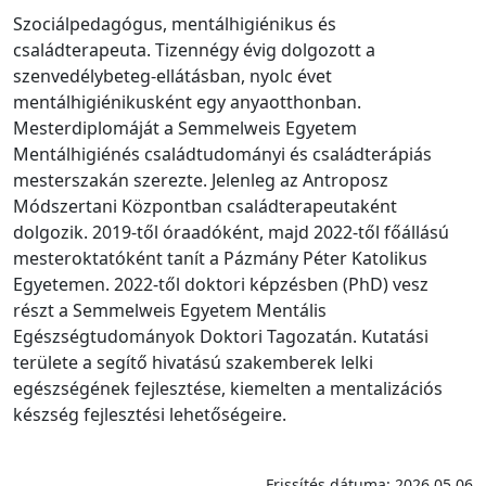
Szociálpedagógus, mentálhigiénikus és
családterapeuta. Tizennégy évig dolgozott a
szenvedélybeteg-ellátásban, nyolc évet
mentálhigiénikusként egy anyaotthonban.
Mesterdiplomáját a Semmelweis Egyetem
Mentálhigiénés családtudományi és családterápiás
mesterszakán szerezte. Jelenleg az Antroposz
Módszertani Központban családterapeutaként
dolgozik. 2019-től óraadóként, majd 2022-től főállású
mesteroktatóként tanít a Pázmány Péter Katolikus
Egyetemen. 2022-től doktori képzésben (PhD) vesz
részt a Semmelweis Egyetem Mentális
Egészségtudományok Doktori Tagozatán. Kutatási
területe a segítő hivatású szakemberek lelki
egészségének fejlesztése, kiemelten a mentalizációs
készség fejlesztési lehetőségeire.
Frissítés dátuma: 2026.05.06