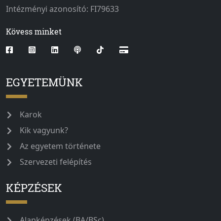
Intézményi azonosító: FI79633
Kövess minket
EGYETEMÜNK
Karok
Kik vagyunk?
Az egyetem története
Szervezeti felépítés
KÉPZÉSEK
Alapképzések (BA/BSc)