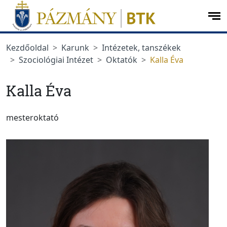
Ugrás a menüre
Ugrás a tartalomra
op
me
Kezdőoldal
Karunk
Intézetek, tanszékek
Szociológiai Intézet
Oktatók
Kalla Éva
Kalla Éva
mesteroktató