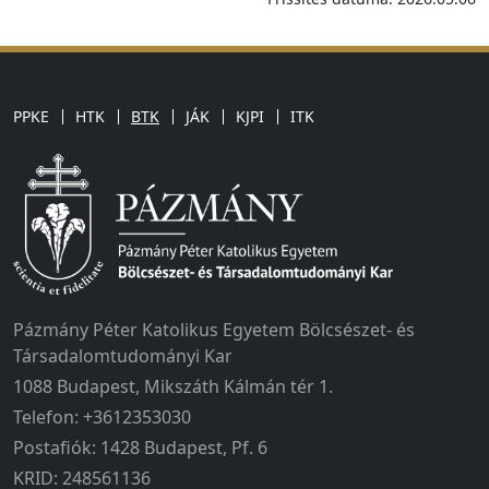
PPKE
HTK
BTK
JÁK
KJPI
ITK
Pázmány Péter Katolikus Egyetem Bölcsészet- és
Társadalomtudományi Kar
1088 Budapest, Mikszáth Kálmán tér 1.
Telefon: +3612353030
Postafiók: 1428 Budapest, Pf. 6
KRID: 248561136