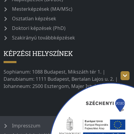
Mesterképzések (MA/MSc)
Osztatlan képzések
Doktori képzések (PhD)
Szakirányú továbbképzések
KÉPZÉSI HELYSZÍNEK
Sophianum: 1088 Budapest, Mikszáth tér 1. |
Danubianum: 1111 Budapest, Bertalan Lajos u. 2. |
Iohanneum: 2500 Esztergom, Majer István út 1–3.
Impresszum