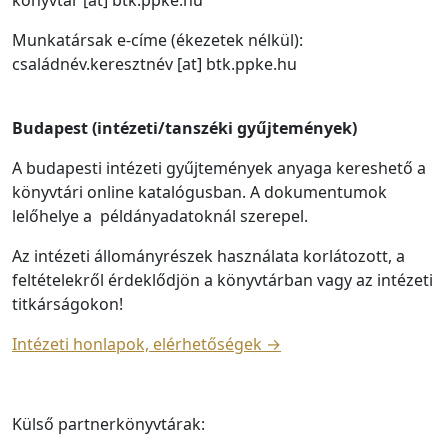
konyvtar [at] btk.ppke.hu
Munkatársak e-címe (ékezetek nélkül):
családnév.keresztnév [at] btk.ppke.hu
Budapest (intézeti/tanszéki gyűjtemények)
A budapesti intézeti gyűjtemények anyaga kereshető a
könyvtári online katalógusban. A dokumentumok
lelőhelye a példányadatoknál szerepel.
Az intézeti állományrészek használata korlátozott, a
feltételekről érdeklődjön a könyvtárban vagy az intézeti
titkárságokon!
Intézeti honlapok, elérhetőségek →
Külső partnerkönyvtárak: