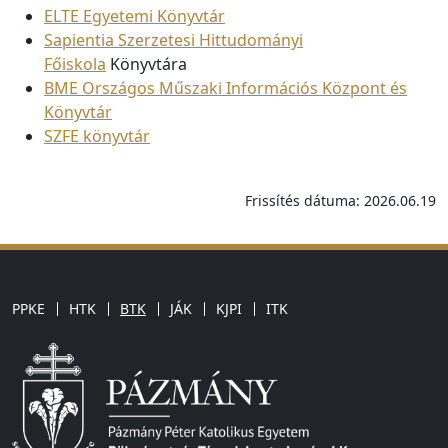
ELTE Egyetemi Könyvtár
Sapientia Szerzetesi Hittudományi
Főiskola
Könyvtára
BME Országos Műszaki Információs Központ és
Könyvtár
SZFE könyvtár
Frissítés dátuma: 2026.06.19
PPKE
HTK
BTK
JÁK
KJPI
ITK