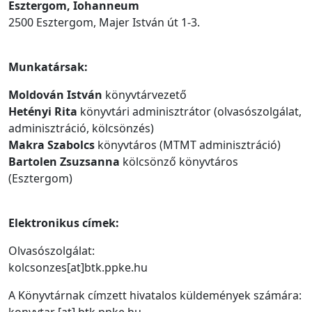
Esztergom, Iohanneum
2500 Esztergom, Majer István út 1-3.
Munkatársak:
Moldován István
könyvtárvezető
Hetényi Rita
könyvtári adminisztrátor (olvasószolgálat,
adminisztráció, kölcsönzés)
Makra Szabolcs
könyvtáros (MTMT adminisztráció)
Bartolen Zsuzsanna
kölcsönző könyvtáros
(Esztergom)
Elektronikus címek:
Olvasószolgálat:
kolcsonzes[at]btk.ppke.hu
A Könyvtárnak címzett hivatalos küldemények számára: