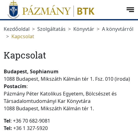
Ugrás a menüre
Ugrás a tartalomra
op
me
Kezdőoldal
Szolgáltatás
Könyvtár
A könyvtárról
Kapcsolat
Kapcsolat
Budapest, Sophianum
1088 Budapest, Mikszáth Kálmán tér 1. Fsz. 010 (iroda)
Postacím
:
Pázmány Péter Katolikus Egyetem, Bölcsészet és
Társadalomtudományi Kar Könyvtára
1088 Budapest, Mikszáth Kálmán tér 1.
Tel
: +36 70 682-9081
Tel:
+36 1 327-5920