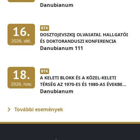
ELŐFELTÉTELEI
Danubianum
16.
BTK
DOSZTOJEVSZKIJ OLVASATAI. HALLGATÓI
2026. okt.
ÉS DOKTORANDUSZI KONFERENCIA
Danubianum 111
18.
BTK
A KELETI BLOKK ÉS A KÖZEL-KELETI
2026. nov.
TÉRSÉG AZ 1970-ES ÉS 1980-AS ÉVEKBEN
MAGYAR LEVÉLTÁRI FORRÁSOK
Danubianum
FÉNYÉBEN
További események