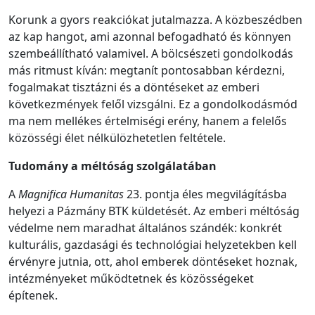
Korunk a gyors reakciókat jutalmazza. A közbeszédben
az kap hangot, ami azonnal befogadható és könnyen
szembeállítható valamivel. A bölcsészeti gondolkodás
más ritmust kíván: megtanít pontosabban kérdezni,
fogalmakat tisztázni és a döntéseket az emberi
következmények felől vizsgálni. Ez a gondolkodásmód
ma nem mellékes értelmiségi erény, hanem a felelős
közösségi élet nélkülözhetetlen feltétele.
Tudomány a méltóság szolgálatában
A
Magnifica Humanitas
23. pontja éles megvilágításba
helyezi a Pázmány BTK küldetését. Az emberi méltóság
védelme nem maradhat általános szándék: konkrét
kulturális, gazdasági és technológiai helyzetekben kell
érvényre jutnia, ott, ahol emberek döntéseket hoznak,
intézményeket működtetnek és közösségeket
építenek.