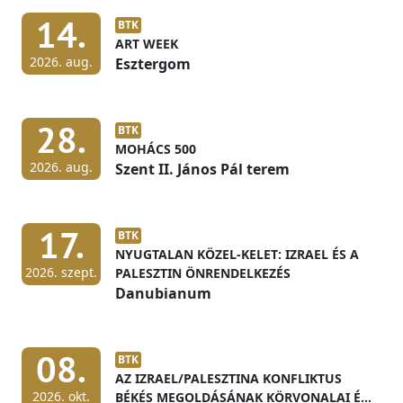
14.
BTK
ART WEEK
2026. aug.
Esztergom
28.
BTK
MOHÁCS 500
2026. aug.
Szent II. János Pál terem
17.
BTK
NYUGTALAN KÖZEL-KELET: IZRAEL ÉS A
2026. szept.
PALESZTIN ÖNRENDELKEZÉS
Danubianum
08.
BTK
AZ IZRAEL/PALESZTINA KONFLIKTUS
2026. okt.
BÉKÉS MEGOLDÁSÁNAK KÖRVONALAI ÉS