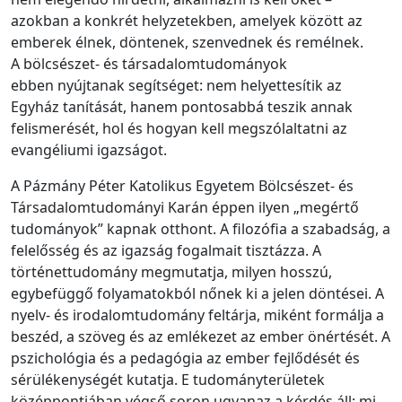
azokban a konkrét helyzetekben, amelyek között az
emberek élnek, döntenek, szenvednek és remélnek.
A bölcsészet- és társadalomtudományok
ebben nyújtanak segítséget: nem helyettesítik az
Egyház tanítását, hanem pontosabbá teszik annak
felismerését, hol és hogyan kell megszólaltatni az
evangéliumi igazságot.
A Pázmány Péter Katolikus Egyetem Bölcsészet- és
Társadalomtudományi Karán éppen ilyen „megértő
tudományok” kapnak otthont. A filozófia a szabadság, a
felelősség és az igazság fogalmait tisztázza. A
történettudomány megmutatja, milyen hosszú,
egybefüggő folyamatokból nőnek ki a jelen döntései. A
nyelv- és irodalomtudomány feltárja, miként formálja a
beszéd, a szöveg és az emlékezet az ember önértését. A
pszichológia és a pedagógia az ember fejlődését és
sérülékenységét kutatja. E tudományterületek
középpontjában végső soron ugyanaz a kérdés áll: mi