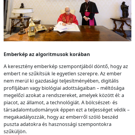
Emberkép az algoritmusok korában
A keresztény emberkép szempontjából döntő, hogy az
embert ne szűkítsük le egyetlen szerepre. Az ember
nem merül ki gazdasági teljesítményében, digitális
profiljában vagy biológiai adottságaiban – méltósága
megelőzi azokat a rendszereket, amelyek között él: a
piacot, az államot, a technológiát. A bölcsészet- és
társadalomtudományok éppen ezt a teljességet védik –
megakadályozzák, hogy az emberről szóló beszéd
puszta adatokra és hasznossági szempontokra
szűküljön.