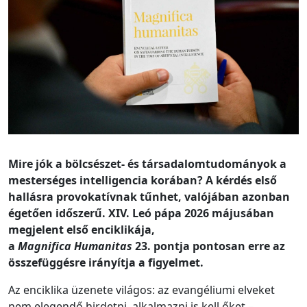
Mire jók a bölcsészet- és társadalomtudományok a
mesterséges intelligencia korában? A kérdés első
hallásra provokatívnak tűnhet, valójában azonban
égetően időszerű. XIV. Leó pápa 2026 májusában
megjelent első enciklikája,
a
Magnifica Humanitas
23. pontja pontosan erre az
összefüggésre irányítja a figyelmet.
Az enciklika üzenete világos: az evangéliumi elveket
nem elegendő hirdetni, alkalmazni is kell őket –