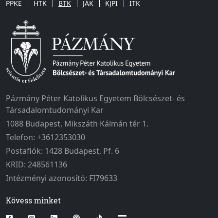
PPKE
HTK
BTK
JÁK
KJPI
ITK
Pázmány Péter Katolikus Egyetem Bölcsészet- és
Társadalomtudományi Kar
1088 Budapest, Mikszáth Kálmán tér 1.
Telefon: +3612353030
Postafiók: 1428 Budapest, Pf. 6
KRID: 248561136
Intézményi azonosító: FI79633
Kövess minket