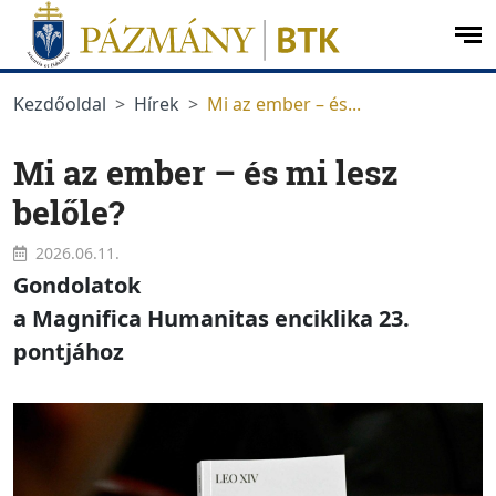
Ugrás a menüre
Ugrás a tartalomra
op
me
Kezdőoldal
Hírek
Mi az ember – és...
Mi az ember – és mi lesz
belőle?
2026.06.11.
Gondolatok
a
Magnifica
Humanitas
enciklika 23.
pontjához