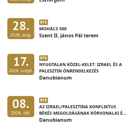
28.
BTK
MOHÁCS 500
2026. aug.
Szent II. János Pál terem
17.
BTK
NYUGTALAN KÖZEL-KELET: IZRAEL ÉS A
2026. szept.
PALESZTIN ÖNRENDELKEZÉS
Danubianum
08.
BTK
AZ IZRAEL/PALESZTINA KONFLIKTUS
2026. okt.
BÉKÉS MEGOLDÁSÁNAK KÖRVONALAI ÉS
ELŐFELTÉTELEI
Danubianum