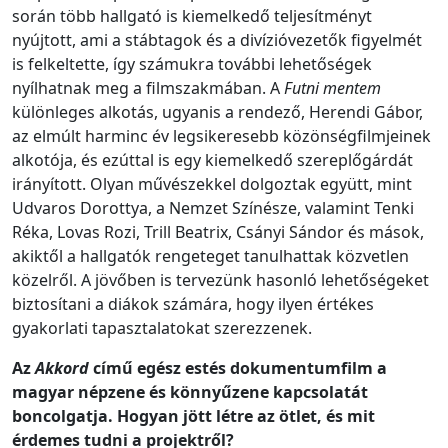
során több hallgató is kiemelkedő teljesítményt
nyújtott, ami a stábtagok és a divízióvezetők figyelmét
is felkeltette, így számukra további lehetőségek
nyílhatnak meg a filmszakmában. A
Futni mentem
különleges alkotás, ugyanis a rendező, Herendi Gábor,
az elmúlt harminc év legsikeresebb közönségfilmjeinek
alkotója, és ezúttal is egy kiemelkedő szereplőgárdát
irányított. Olyan művészekkel dolgoztak együtt, mint
Udvaros Dorottya, a Nemzet Színésze, valamint Tenki
Réka, Lovas Rozi, Trill Beatrix, Csányi Sándor és mások,
akiktől a hallgatók rengeteget tanulhattak közvetlen
közelről. A jövőben is tervezünk hasonló lehetőségeket
biztosítani a diákok számára, hogy ilyen értékes
gyakorlati tapasztalatokat szerezzenek.
Az
Akkord
című egész estés dokumentumfilm a
magyar népzene és könnyűzene kapcsolatát
boncolgatja. Hogyan jött létre az ötlet, és mit
érdemes tudni a projektről?