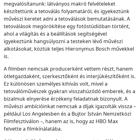
megvalósítanunk: látványos makró felvételeket
készítettünk a tetoválás folyamatáról, és igyekeztünk
művészi keretet adni a tetoválások bemutatásának. A
tetoválások megörökítése egy fotóstúdióban történt,
ahol a világítás és a beállítások segítségével
igyekeztünk hangsúlyozni a testeken lévő művészi
alkotásokat, köztük teljes Hieronymus Bosch művekkel
is.
A filmben nemcsak producerként vettem részt, hanem
ötletgazdaként, szerkesztőként és interjúkészítőként is.
Ez különösen személyes kihívás volt, mivel a
tetoválóművészek gyakran visszahúzódó emberek, és a
bizalmuk elnyerése érzékeny feladatnak bizonyult. A
művészi ambícióinkat nemcsak a díjak igazolták vissza –
például Los Angelesben és a Bujtor István Nemzetközi
Filmfesztiválon –, hanem az is, hogy az HBO Max
felvette a filmkínálatába.