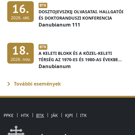
16.
BTK
DOSZTOJEVSZKIJ OLVASATAI. HALLGATÓI
2026. okt.
ÉS DOKTORANDUSZI KONFERENCIA
Danubianum 111
18.
BTK
A KELETI BLOKK ÉS A KÖZEL-KELETI
2026. nov.
TÉRSÉG AZ 1970-ES ÉS 1980-AS ÉVEKBEN
MAGYAR LEVÉLTÁRI FORRÁSOK
Danubianum
FÉNYÉBEN
További események
PPKE
HTK
BTK
JÁK
KJPI
ITK