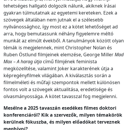
tehetséges hallgató dolgozik nálunk, akiknek írásai
gyakran túlmutatnak az egyetemi kereteken. Ezek a
szövegek általában nem jutnak el a szélesebb
nyilvánossághoz, így most ez a kötet lehetőséget ad
arra, hogy bemutassunk néhány figyelemre méltó
munkát az elmúlt évekből. A tanulmányok között olyan
témák is megjelennek, mint Christopher Nolan és
Ruben Östlund filmjeinek elemzése, George Miller
Mad
Max – A harag útja
című filmjének feminista
megközelítése, valamint Joker karakterének útja a
képregényfilmek világában. A kiválasztás során a
filmelméleti és műfaji szempontok mellett különösen
fontos volt a szövegek aktualitása, eredetisége és
olvasmányossága. A kötet tavasszal fog megjelenni.
Mesélne a 2025 tavaszán esedékes filmes doktori
konferenciáról? Kik a szervezők, milyen témakörök
kerülnek fókuszba, és milyen előadókat terveznek
meghívni?