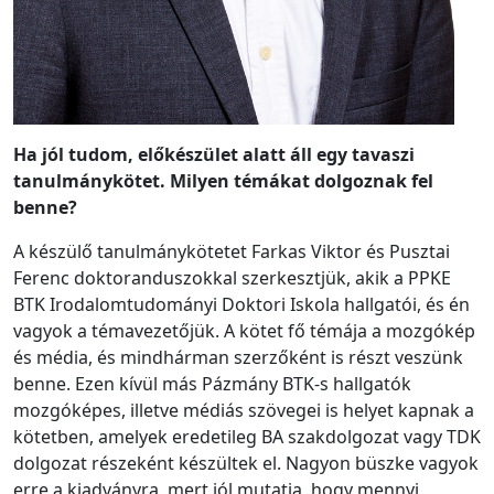
Ha jól tudom, előkészület alatt áll egy tavaszi
tanulmánykötet. Milyen témákat dolgoznak fel
benne?
A készülő tanulmánykötetet Farkas Viktor és Pusztai
Ferenc doktoranduszokkal szerkesztjük, akik a PPKE
BTK Irodalomtudományi Doktori Iskola hallgatói, és én
vagyok a témavezetőjük. A kötet fő témája a mozgókép
és média, és mindhárman szerzőként is részt veszünk
benne. Ezen kívül más Pázmány BTK-s hallgatók
mozgóképes, illetve médiás szövegei is helyet kapnak a
kötetben, amelyek eredetileg BA szakdolgozat vagy TDK
dolgozat részeként készültek el. Nagyon büszke vagyok
erre a kiadványra, mert jól mutatja, hogy mennyi