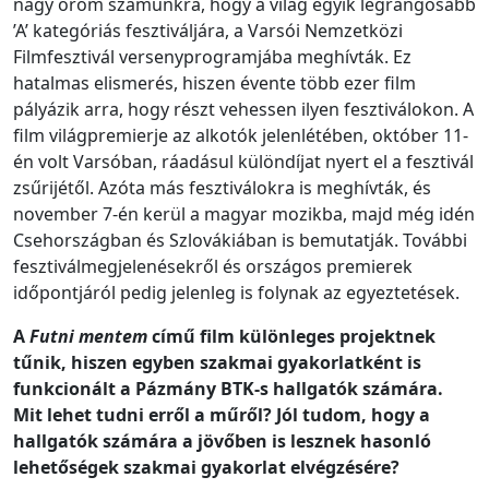
nagy öröm számunkra, hogy a világ egyik legrangosabb
’A’ kategóriás fesztiváljára, a Varsói Nemzetközi
Filmfesztivál versenyprogramjába meghívták. Ez
hatalmas elismerés, hiszen évente több ezer film
pályázik arra, hogy részt vehessen ilyen fesztiválokon. A
film világpremierje az alkotók jelenlétében, október 11-
én volt Varsóban, ráadásul különdíjat nyert el a fesztivál
zsűrijétől. Azóta más fesztiválokra is meghívták, és
november 7-én kerül a magyar mozikba, majd még idén
Csehországban és Szlovákiában is bemutatják. További
fesztiválmegjelenésekről és országos premierek
időpontjáról pedig jelenleg is folynak az egyeztetések.
A
Futni mentem
című film különleges projektnek
tűnik, hiszen egyben szakmai gyakorlatként is
funkcionált a Pázmány BTK-s hallgatók számára.
Mit lehet tudni erről a műről? Jól tudom, hogy a
hallgatók számára a jövőben is lesznek hasonló
lehetőségek szakmai gyakorlat elvégzésére?