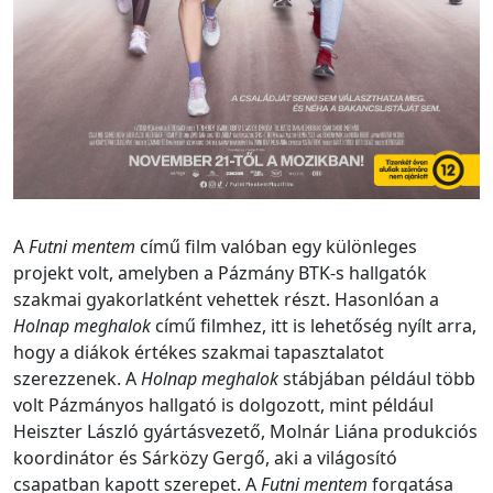
A
Futni mentem
című film valóban egy különleges
projekt volt, amelyben a Pázmány BTK-s hallgatók
szakmai gyakorlatként vehettek részt. Hasonlóan a
Holnap meghalok
című filmhez, itt is lehetőség nyílt arra,
hogy a diákok értékes szakmai tapasztalatot
szerezzenek. A
Holnap meghalok
stábjában például több
volt Pázmányos hallgató is dolgozott, mint például
Heiszter László gyártásvezető, Molnár Liána produkciós
koordinátor és Sárközy Gergő, aki a világosító
csapatban kapott szerepet. A
Futni mentem
forgatása