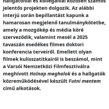
hallgatóival és kollégáival közösen számos
jelentős projekten dolgozik. Az alábbi
interjú során bepillantást kapunk a
hamarosan megjelenő tanulmánykötetbe,
amely a mozgókép és média köré
szerveződik, valamint mesél a 2025
tavaszán esedékes filmes doktori
konferencia terveiről. Emellett olyan
filmek kulisszatitkairól is beszámol, mint
a Varsói Nemzetközi Filmfesztiválra
meghívott
Holnap meghalok
és a hallgatók
közreműködésével készült
Futni mentem
című alkotások.