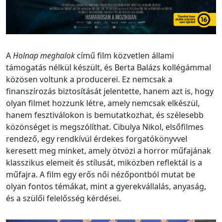
A
Holnap meghalok
című film közvetlen állami
támogatás nélkül készült, és Berta Balázs kollégámmal
közösen voltunk a producerei. Ez nemcsak a
finanszírozás biztosítását jelentette, hanem azt is, hogy
olyan filmet hozzunk létre, amely nemcsak elkészül,
hanem fesztiválokon is bemutatkozhat, és szélesebb
közönséget is megszólíthat. Cibulya Nikol, elsőfilmes
rendező, egy rendkívül érdekes forgatókönyvvel
keresett meg minket, amely ötvözi a horror műfajának
klasszikus elemeit és stílusát, miközben reflektál is a
műfajra. A film egy erős női nézőpontból mutat be
olyan fontos témákat, mint a gyerekvállalás, anyaság,
és a szülői felelősség kérdései.