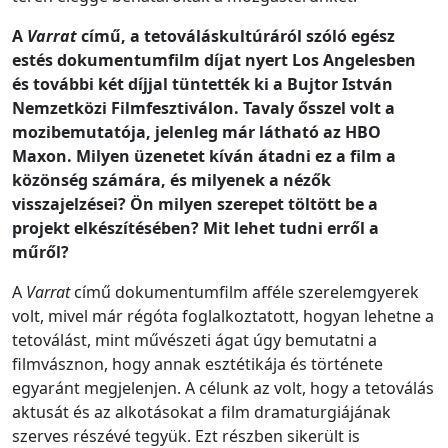
A
Varrat
című, a tetováláskultúráról szóló egész
estés dokumentumfilm díjat nyert Los Angelesben
és további két díjjal tüntették ki a Bujtor István
Nemzetközi Filmfesztiválon. Tavaly ősszel volt a
mozibemutatója, jelenleg már látható az HBO
Maxon. Milyen üzenetet kíván átadni ez a film a
közönség számára, és milyenek a nézők
visszajelzései? Ön milyen szerepet töltött be a
projekt elkészítésében?
Mit lehet tudni erről a
műről?
A
Varrat
című dokumentumfilm afféle szerelemgyerek
volt, mivel már régóta foglalkoztatott, hogyan lehetne a
tetoválást, mint művészeti ágat úgy bemutatni a
filmvásznon, hogy annak esztétikája és története
egyaránt megjelenjen. A célunk az volt, hogy a tetoválás
aktusát és az alkotásokat a film dramaturgiájának
szerves részévé tegyük. Ezt részben sikerült is