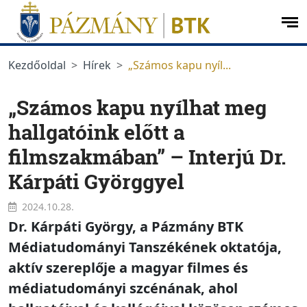
Ugrás a menüre
Ugrás a tartalomra
op
me
Kezdőoldal
Hírek
„Számos kapu nyíl...
„Számos kapu nyílhat meg
hallgatóink előtt a
filmszakmában” – Interjú Dr.
Kárpáti Györggyel
2024.10.28.
Dr. Kárpáti György, a Pázmány BTK
Médiatudományi Tanszékének oktatója,
aktív szereplője a magyar filmes és
médiatudományi szcénának, ahol