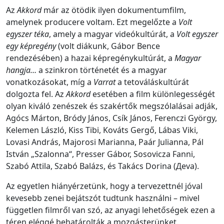
Az
Akkord
már az ötödik ilyen dokumentumfilm,
amelynek producere voltam. Ezt megelőzte a
Volt
egyszer téka
, amely a magyar videókultúrát, a
Volt egyszer
egy képregény
(volt diákunk, Gábor Bence
rendezésében) a hazai képregénykultúrát, a
Magyar
hangja…
a szinkron történetét és a magyar
vonatkozásokat, míg a
Varrat
a tetováláskultúrát
dolgozta fel. Az
Akkord
esetében a film különlegességét
olyan kiváló zenészek és szakértők megszólalásai adják,
Agócs Márton, Bródy János, Csík János, Ferenczi György,
Kelemen László, Kiss Tibi, Kováts Gergő, Lábas Viki,
Lovasi András, Majorosi Marianna, Paár Julianna, Pál
István „Szalonna“, Presser Gábor, Sosovicza Fanni,
Szabó Attila, Szabó Balázs, és Takács Dorina (Дeva).
Az egyetlen hiányérzetünk, hogy a tervezettnél jóval
kevesebb zenei bejátszót tudtunk használni – mivel
független filmről van szó, az anyagi lehetőségek ezen a
téren eléggé behatárolták a mozgásterünket.