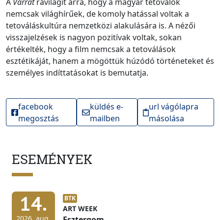
A
Varrat
rávilágít arra, hogy a magyar tetoválók
nemcsak világhírűek, de komoly hatással voltak a
tetováláskultúra nemzetközi alakulására is. A nézői
visszajelzések is nagyon pozitívak voltak, sokan
értékelték, hogy a film nemcsak a tetoválások
esztétikáját, hanem a mögöttük húzódó történeteket és
személyes indíttatásokat is bemutatja.
facebook
küldés e-
url vágólapra
megosztás
mailben
másolása
ESEMÉNYEK
14.
BTK
ART WEEK
2026. aug.
Esztergom