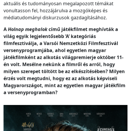
aktuális és tudományosan megalapozott témákat
vonultasson fel, hozzájárulva a mozgóképes és
médiatudományi diskurzusok gazdagításához.
A
Holnap meghalok
című játékfilmet meghívták a
világ egyik legjelentősebb ’A’ kategóriás
filmfesztiválja, a Varsói Nemzetközi Filmfesztivál
versenyprogramjába, ahol egyetlen magyar
játékfilmként az alkotás világpremierje október 11-
én volt. Mesélne nekünk a filmről és arról, hogy
milyen szerepet töltött be az elkészítésében? Milyen
érzés volt megtudni, hogy ez az alkotás képviseli
Magyarországot, mint az egyetlen magyar játékfilm
a versenyprogramban?