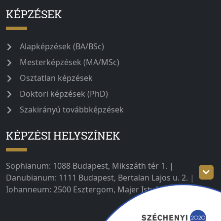
KÉPZÉSEK
Alapképzések (BA/BSc)
Mesterképzések (MA/MSc)
Osztatlan képzések
Doktori képzések (PhD)
Szakirányú továbbképzések
KÉPZÉSI HELYSZÍNEK
Sophianum: 1088 Budapest, Mikszáth tér 1. |
Danubianum: 1111 Budapest, Bertalan Lajos u. 2. |
Iohanneum: 2500 Esztergom, Majer István út 1–3.