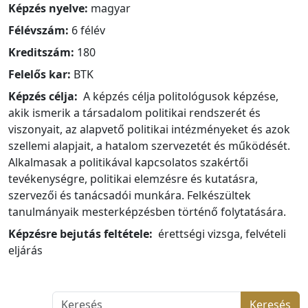
Képzés nyelve:
magyar
Félévszám:
6 félév
Kreditszám:
180
Felelős kar:
BTK
Képzés célja:
A képzés célja politológusok képzése,
akik ismerik a társadalom politikai rendszerét és
viszonyait, az alapvető politikai intézményeket és azok
szellemi alapjait, a hatalom szervezetét és működését.
Alkalmasak a politikával kapcsolatos szakértői
tevékenységre, politikai elemzésre és kutatásra,
szervezői és tanácsadói munkára. Felkészültek
tanulmányaik mesterképzésben történő folytatására.
Képzésre bejutás feltétele:
érettségi vizsga, felvételi
eljárás
Keresés