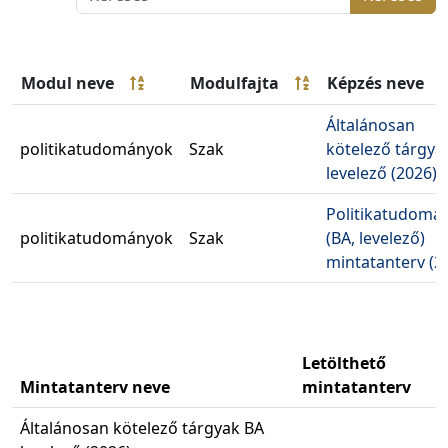
Modul neve
Modulfajta
Képzés neve
Általánosan
politikatudományok
Szak
kötelező tárgya
levelező (2026)
Politikatudomá
politikatudományok
Szak
(BA, levelező)
mintatanterv (2
Letölthető
Mintatanterv neve
mintatanterv
Általánosan kötelező tárgyak BA