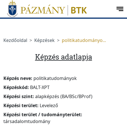
Ugrás a menüre
Ugrás a tartalomra
op
me
Kezdőoldal
Képzések
politikatudományo...
Képzés adatlapja
Képzés neve:
politikatudományok
Képzéskód:
BALT-XPT
Képzési szint:
alapképzés (BA/BSc/BProf)
Képzési terület:
Levelező
Képzési terület / tudományterület:
társadalomtudomány