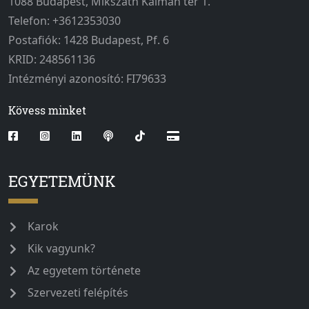
1088 Budapest, Mikszáth Kálmán tér 1.
Telefon: +3612353030
Postafiók: 1428 Budapest, Pf. 6
KRID: 248561136
Intézményi azonosító: FI79633
Kövess minket
EGYETEMÜNK
Karok
Kik vagyunk?
Az egyetem története
Szervezeti felépítés