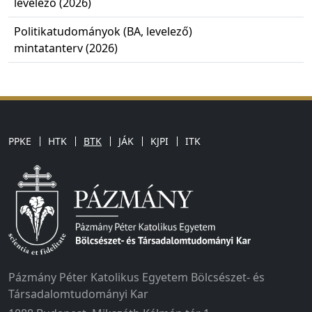
levelező (2026)
Politikatudományok (BA, levelező)
mintatanterv (2026)
PPKE
HTK
BTK
JÁK
KJPI
ITK
Pázmány Péter Katolikus Egyetem Bölcsészet- és
Társadalomtudományi Kar