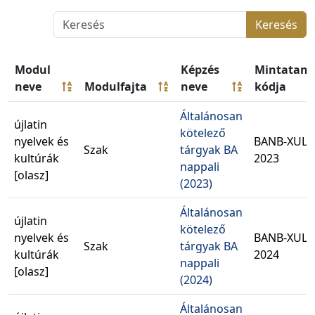
Keresés
Modul
Képzés
Mintatant
neve
Modulfajta
neve
kódja
Általánosan
újlatin
kötelező
nyelvek és
BANB-XULO
Szak
tárgyak BA
kultúrák
2023
nappali
[olasz]
(2023)
Általánosan
újlatin
kötelező
nyelvek és
BANB-XULO
Szak
tárgyak BA
kultúrák
2024
nappali
[olasz]
(2024)
Általánosan