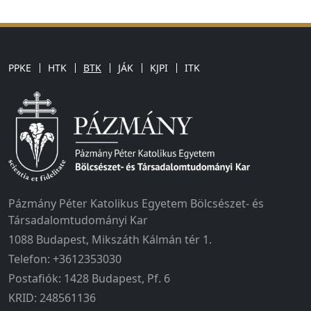
PPKE
HTK
BTK
JÁK
KJPI
ITK
Pázmány Péter Katolikus Egyetem Bölcsészet- és
Társadalomtudományi Kar
1088 Budapest, Mikszáth Kálmán tér 1.
Telefon: +3612353030
Postafiók: 1428 Budapest, Pf. 6
KRID: 248561136