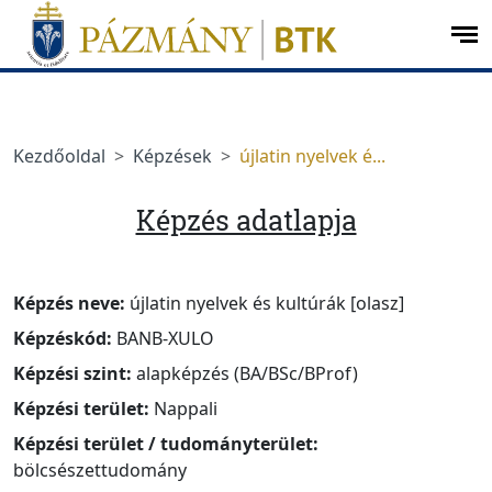
Ugrás a menüre
Ugrás a tartalomra
op
me
Kezdőoldal
Képzések
újlatin nyelvek é...
Képzés adatlapja
Képzés neve:
újlatin nyelvek és kultúrák [olasz]
Képzéskód:
BANB-XULO
Képzési szint:
alapképzés (BA/BSc/BProf)
Képzési terület:
Nappali
Képzési terület / tudományterület:
bölcsészettudomány