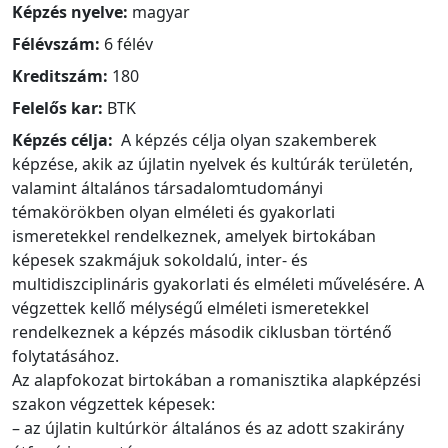
Képzés nyelve:
magyar
Félévszám:
6 félév
Kreditszám:
180
Felelős kar:
BTK
Képzés célja:
A képzés célja olyan szakemberek
képzése, akik az újlatin nyelvek és kultúrák területén,
valamint általános társadalomtudományi
témakörökben olyan elméleti és gyakorlati
ismeretekkel rendelkeznek, amelyek birtokában
képesek szakmájuk sokoldalú, inter- és
multidiszciplináris gyakorlati és elméleti művelésére. A
végzettek kellő mélységű elméleti ismeretekkel
rendelkeznek a képzés második ciklusban történő
folytatásához.
Az alapfokozat birtokában a romanisztika alapképzési
szakon végzettek képesek:
– az újlatin kultúrkör általános és az adott szakirány