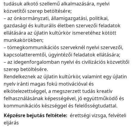
tudásuk alkotó szellemű alkalmazására, nyelvi
közvetítői szerep betöltésére;
– az önkormányzati, államigazgatási, politikai,
gazdasági és kulturális életben szervezői feladatok
ellátására az újlatin kultúrkör ismeretéhez kötött
munkakörökben;
– tömegkommunikációs szerveknél nyelvi szervezői,
kapcsolatteremtői, ügyintézői feladatok ellátására;
– az idegenforgalomban nyelvi és civilizációs közvetítői
szerep betöltésére.
Rendelkeznek az újlatin kultúrkör, valamint egy újlatin
nyelv iránti magas fokú motivációval és
elkötelezettséggel, a megszerzett tudás kreatív
felhasználásának képességével, jó együttműködő és
kommunikációs készséggel és felelősségtudattal.
Képzésre bejutás feltétele:
érettségi vizsga, felvételi
eljárás