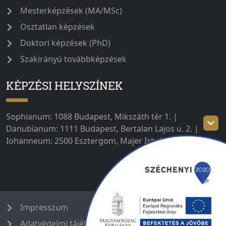
Mesterképzések (MA/MSc)
Osztatlan képzések
Doktori képzések (PhD)
Szakirányú továbbképzések
KÉPZÉSI HELYSZÍNEK
Sophianum: 1088 Budapest, Mikszáth tér 1. |
Danubianum: 1111 Budapest, Bertalan Lajos u. 2. |
Iohanneum: 2500 Esztergom, Majer István út 1–3.
Impresszum
Adatvédelmi tájékoztató