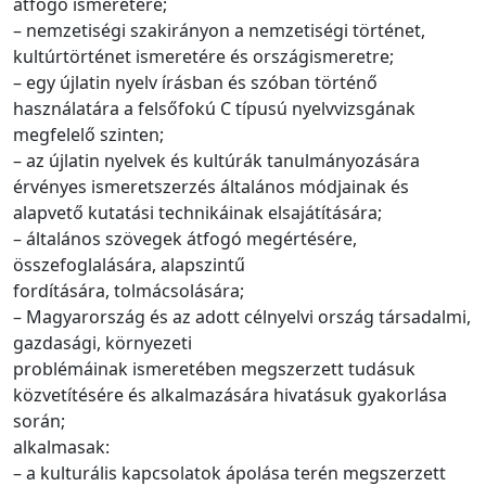
átfogó ismeretére;
– nemzetiségi szakirányon a nemzetiségi történet,
kultúrtörténet ismeretére és országismeretre;
– egy újlatin nyelv írásban és szóban történő
használatára a felsőfokú C típusú nyelvvizsgának
megfelelő szinten;
– az újlatin nyelvek és kultúrák tanulmányozására
érvényes ismeretszerzés általános módjainak és
alapvető kutatási technikáinak elsajátítására;
– általános szövegek átfogó megértésére,
összefoglalására, alapszintű
fordítására, tolmácsolására;
– Magyarország és az adott célnyelvi ország társadalmi,
gazdasági, környezeti
problémáinak ismeretében megszerzett tudásuk
közvetítésére és alkalmazására hivatásuk gyakorlása
során;
alkalmasak:
– a kulturális kapcsolatok ápolása terén megszerzett