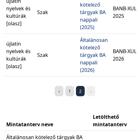
újlatin
kötelező
nyelvek és
BANB-XULO
Szak
tárgyak BA
kultúrák
2025
nappali
[olasz]
(2025)
Általánosan
újlatin
kötelező
nyelvek és
BANB-XULO
Szak
tárgyak BA
kultúrák
2026
nappali
[olasz]
(2026)
‹
1
2
›
Letölthető
Mintatanterv neve
mintatanterv
Általánosan kötelező tárgyak BA