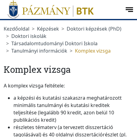
Ugrás a menüre
Ugrás a tartalomra
op
me
Kezdőoldal
Képzések
Doktori képzések (PhD)
Doktori iskolák
Társadalomtudományi Doktori Iskola
Tanulmányi információk
Komplex vizsga
Komplex vizsga
A komplex vizsga feltétele:
a képzési és kutatási szakaszra meghatározott
minimális tanulmányi és kutatási kreditek
teljesítése (legalább 90 kredit, azon belül 10
publikációs kredit)
részletes tématerv (a tervezett disszertáció
tagolásával) és 40 oldalnyi disszertációrészlet (pl.