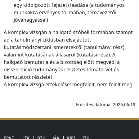
egy kidolgozott fejezet) leadása (a tudományos
munkákra érvényes formában, témavezetői
jóváhagyással)
A komplex vizsgán a hallgató szóbeli formában számot
ad a tanulmányi ciklusban elsajátított
kutatásmódszertani ismeretekről (tanulmányi rész),
valamint kutatásának állásáról (kutatási rész). A
hallgató bemutatja és a bizottság előtt megvédi a
disszertáció tudományos részletes tématervét és
bemutatott részletét.
A komplex vizsga értékelése: megfelelt, nem felelt meg.
Frissítés dátuma: 2026.06.19
PPKE
HTK
BTK
JÁK
KJPI
ITK