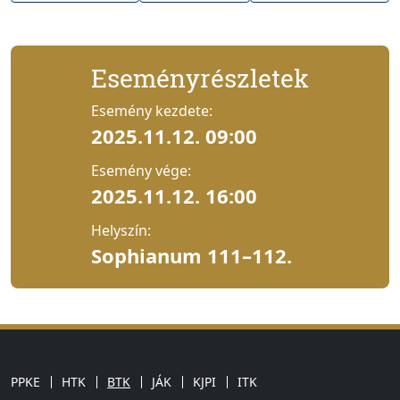
Eseményrészletek
Esemény kezdete:
2025.11.12. 09:00
Esemény vége:
2025.11.12. 16:00
Helyszín:
Sophianum 111–112.
PPKE
HTK
BTK
JÁK
KJPI
ITK