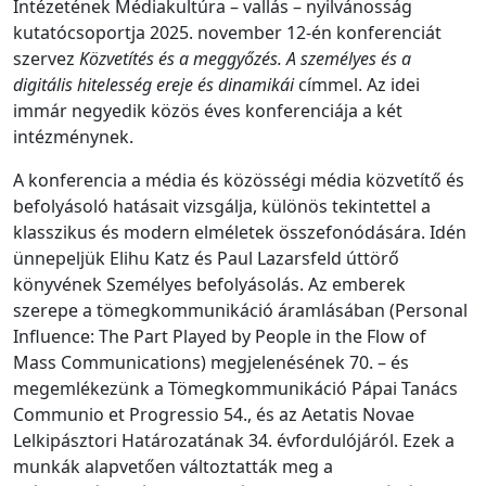
Intézetének Médiakultúra – vallás – nyilvánosság
kutatócsoportja 2025. november 12-én konferenciát
szervez
Közvetítés és a meggyőzés. A személyes és a
digitális hitelesség ereje és dinamikái
címmel. Az idei
immár negyedik közös éves konferenciája a két
intézménynek.
A konferencia a média és közösségi média közvetítő és
befolyásoló hatásait vizsgálja, különös tekintettel a
klasszikus és modern elméletek összefonódására. Idén
ünnepeljük Elihu Katz és Paul Lazarsfeld úttörő
könyvének Személyes befolyásolás. Az emberek
szerepe a tömegkommunikáció áramlásában (Personal
Influence: The Part Played by People in the Flow of
Mass Communications) megjelenésének 70. – és
megemlékezünk a Tömegkommunikáció Pápai Tanács
Communio et Progressio 54., és az Aetatis Novae
Lelkipásztori Határozatának 34. évfordulójáról. Ezek a
munkák alapvetően változtatták meg a