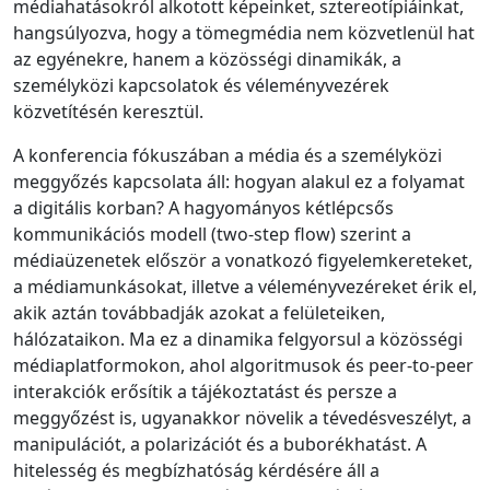
médiahatásokról alkotott képeinket, sztereotípiáinkat,
hangsúlyozva, hogy a tömegmédia nem közvetlenül hat
az egyénekre, hanem a közösségi dinamikák, a
személyközi kapcsolatok és véleményvezérek
közvetítésén keresztül.
A konferencia fókuszában a média és a személyközi
meggyőzés kapcsolata áll: hogyan alakul ez a folyamat
a digitális korban? A hagyományos kétlépcsős
kommunikációs modell (two-step flow) szerint a
médiaüzenetek először a vonatkozó figyelemkereteket,
a médiamunkásokat, illetve a véleményvezéreket érik el,
akik aztán továbbadják azokat a felületeiken,
hálózataikon. Ma ez a dinamika felgyorsul a közösségi
médiaplatformokon, ahol algoritmusok és peer-to-peer
interakciók erősítik a tájékoztatást és persze a
meggyőzést is, ugyanakkor növelik a tévedésveszélyt, a
manipulációt, a polarizációt és a buborékhatást. A
hitelesség és megbízhatóság kérdésére áll a