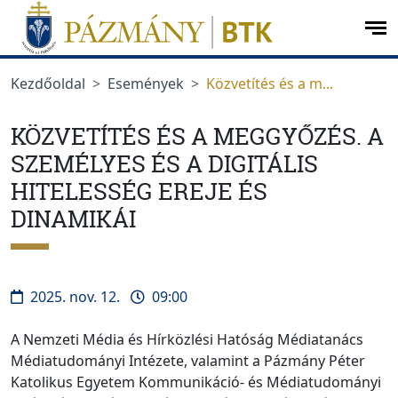
Ugrás a menüre
Ugrás a tartalomra
op
me
Kezdőoldal
Események
Közvetítés és a m...
KÖZVETÍTÉS ÉS A MEGGYŐZÉS. A
SZEMÉLYES ÉS A DIGITÁLIS
HITELESSÉG EREJE ÉS
DINAMIKÁI
2025. nov. 12.
09:00
A Nemzeti Média és Hírközlési Hatóság Médiatanács
Médiatudományi Intézete, valamint a Pázmány Péter
Katolikus Egyetem Kommunikáció- és Médiatudományi