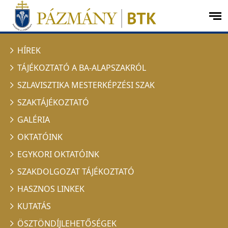
Ugrás a menüre
Ugrás a tartalomra
op
me
HÍREK
TÁJÉKOZTATÓ A BA-ALAPSZAKRÓL
SZLAVISZTIKA MESTERKÉPZÉSI SZAK
SZAKTÁJÉKOZTATÓ
GALÉRIA
OKTATÓINK
EGYKORI OKTATÓINK
SZAKDOLGOZAT TÁJÉKOZTATÓ
HASZNOS LINKEK
KUTATÁS
ÖSZTÖNDÍJLEHETŐSÉGEK