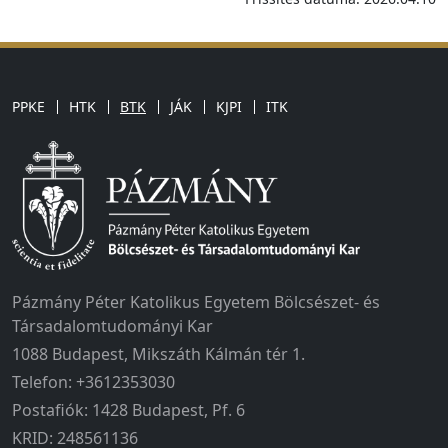
PPKE
HTK
BTK
JÁK
KJPI
ITK
Pázmány Péter Katolikus Egyetem Bölcsészet- és
Társadalomtudományi Kar
1088 Budapest, Mikszáth Kálmán tér 1.
Telefon: +3612353030
Postafiók: 1428 Budapest, Pf. 6
KRID: 248561136