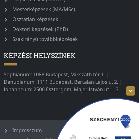
Mesterképzések (MA/MSc)
Osztatlan képzések
Doktori képzések (PhD)
Szakirányú továbbképzések
KÉPZÉSI HELYSZÍNEK
Sophianum: 1088 Budapest, Mikszáth tér 1. |
Danubianum: 1111 Budapest, Bertalan Lajos u. 2. |
Iohanneum: 2500 Esztergom, Majer István út 1–3.
Impresszum