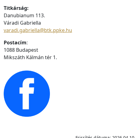
Titkárság:
Danubianum 113.
Váradi Gabriella
varadi.gabriella@btk.ppke.hu
Postacím
:
1088 Budapest
Mikszáth Kálmán tér 1.
Frissítés dátuma: 2026.04.10