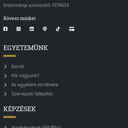
Intézményi azonosító: FI79633
Kövess minket
EGYETEMÜNK
Karok
Kik vagyunk?
Az egyetem története
Szervezeti felépítés
KÉPZÉSEK
Alapképzések (BA/BSc)