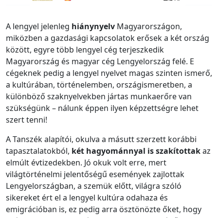
A lengyel jelenleg
hiánynyelv
Magyarországon,
miközben a gazdasági kapcsolatok erősek a két ország
között, egyre több lengyel cég terjeszkedik
Magyarország és magyar cég Lengyelország felé. E
cégeknek pedig a lengyel nyelvet magas szinten ismerő,
a kultúrában, történelemben, országismeretben, a
különböző szaknyelvekben jártas munkaerőre van
szükségünk – nálunk éppen ilyen képzettségre lehet
szert tenni!
A Tanszék alapítói, okulva a másutt szerzett korábbi
tapasztalatokból,
két hagyománnyal is szakítottak
az
elmúlt évtizedekben. Jó okuk volt erre, mert
világtörténelmi jelentőségű események zajlottak
Lengyelországban, a szemük előtt, világra szóló
sikereket ért el a lengyel kultúra odahaza és
emigrációban is, ez pedig arra ösztönözte őket, hogy