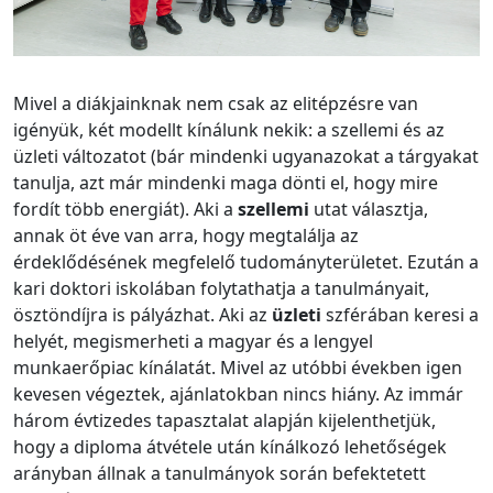
Mivel a diákjainknak nem csak az elitépzésre van
igényük, két modellt kínálunk nekik: a szellemi és az
üzleti változatot (bár mindenki ugyanazokat a tárgyakat
tanulja, azt már mindenki maga dönti el, hogy mire
fordít több energiát). Aki a
szellemi
utat választja,
annak öt éve van arra, hogy megtalálja az
érdeklődésének megfelelő tudományterületet. Ezután a
kari doktori iskolában folytathatja a tanulmányait,
ösztöndíjra is pályázhat. Aki az
üzleti
szférában keresi a
helyét, megismerheti a magyar és a lengyel
munkaerőpiac kínálatát. Mivel az utóbbi években igen
kevesen végeztek, ajánlatokban nincs hiány. Az immár
három évtizedes tapasztalat alapján kijelenthetjük,
hogy a diploma átvétele után kínálkozó lehetőségek
arányban állnak a tanulmányok során befektetett