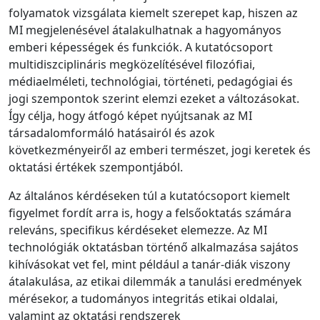
folyamatok vizsgálata kiemelt szerepet kap, hiszen az
MI megjelenésével átalakulhatnak a hagyományos
emberi képességek és funkciók. A kutatócsoport
multidiszciplináris megközelítésével filozófiai,
médiaelméleti, technológiai, történeti, pedagógiai és
jogi szempontok szerint elemzi ezeket a változásokat.
Így célja, hogy átfogó képet nyújtsanak az MI
társadalomformáló hatásairól és azok
következményeiről az emberi természet, jogi keretek és
oktatási értékek szempontjából.
Az általános kérdéseken túl a kutatócsoport kiemelt
figyelmet fordít arra is, hogy a felsőoktatás számára
releváns, specifikus kérdéseket elemezze. Az MI
technológiák oktatásban történő alkalmazása sajátos
kihívásokat vet fel, mint például a tanár-diák viszony
átalakulása, az etikai dilemmák a tanulási eredmények
mérésekor, a tudományos integritás etikai oldalai,
valamint az oktatási rendszerek