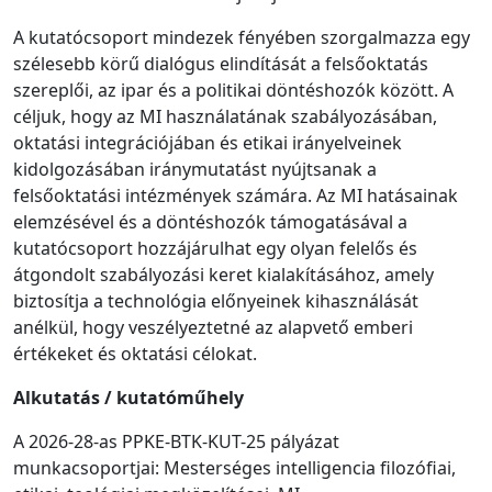
A kutatócsoport mindezek fényében szorgalmazza egy
szélesebb körű dialógus elindítását a felsőoktatás
szereplői, az ipar és a politikai döntéshozók között. A
céljuk, hogy az MI használatának szabályozásában,
oktatási integrációjában és etikai irányelveinek
kidolgozásában iránymutatást nyújtsanak a
felsőoktatási intézmények számára. Az MI hatásainak
elemzésével és a döntéshozók támogatásával a
kutatócsoport hozzájárulhat egy olyan felelős és
átgondolt szabályozási keret kialakításához, amely
biztosítja a technológia előnyeinek kihasználását
anélkül, hogy veszélyeztetné az alapvető emberi
értékeket és oktatási célokat.
Alkutatás / kutatóműhely
A 2026-28-as PPKE-BTK-KUT-25 pályázat
munkacsoportjai: Mesterséges intelligencia filozófiai,