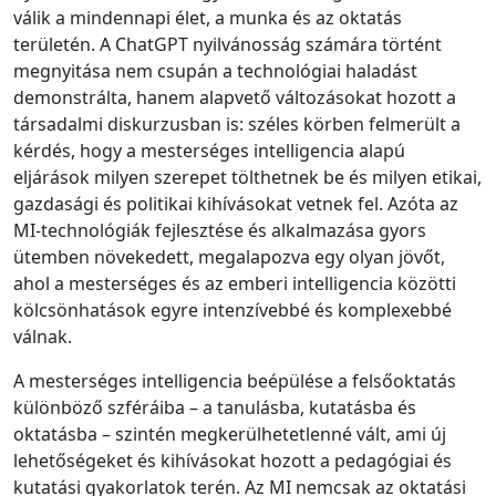
válik a mindennapi élet, a munka és az oktatás
területén. A ChatGPT nyilvánosság számára történt
megnyitása nem csupán a technológiai haladást
demonstrálta, hanem alapvető változásokat hozott a
társadalmi diskurzusban is: széles körben felmerült a
kérdés, hogy a mesterséges intelligencia alapú
eljárások milyen szerepet tölthetnek be és milyen etikai,
gazdasági és politikai kihívásokat vetnek fel. Azóta az
MI-technológiák fejlesztése és alkalmazása gyors
ütemben növekedett, megalapozva egy olyan jövőt,
ahol a mesterséges és az emberi intelligencia közötti
kölcsönhatások egyre intenzívebbé és komplexebbé
válnak.
A mesterséges intelligencia beépülése a felsőoktatás
különböző szféráiba – a tanulásba, kutatásba és
oktatásba – szintén megkerülhetetlenné vált, ami új
lehetőségeket és kihívásokat hozott a pedagógiai és
kutatási gyakorlatok terén. Az MI nemcsak az oktatási