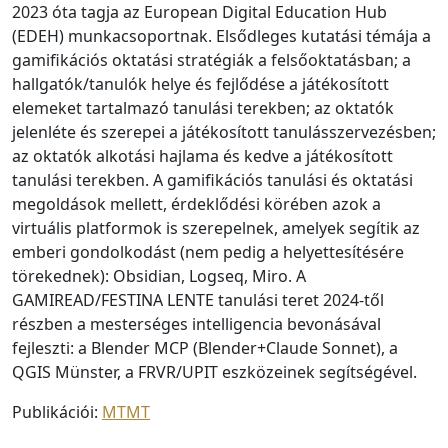
2023 óta tagja az European Digital Education Hub
(EDEH) munkacsoportnak. Elsődleges kutatási témája a
gamifikációs oktatási stratégiák a felsőoktatásban; a
hallgatók/tanulók helye és fejlődése a játékosított
elemeket tartalmazó tanulási terekben; az oktatók
jelenléte és szerepei a játékosított tanulásszervezésben;
az oktatók alkotási hajlama és kedve a játékosított
tanulási terekben. A gamifikációs tanulási és oktatási
megoldások mellett, érdeklődési körében azok a
virtuális platformok is szerepelnek, amelyek segítik az
emberi gondolkodást (nem pedig a helyettesítésére
törekednek): Obsidian, Logseq, Miro. A
GAMIREAD/FESTINA LENTE tanulási teret 2024-től
részben a mesterséges intelligencia bevonásával
fejleszti: a Blender MCP (Blender+Claude Sonnet), a
QGIS Münster, a FRVR/UPIT eszközeinek segítségével.
Publikációi:
MTMT