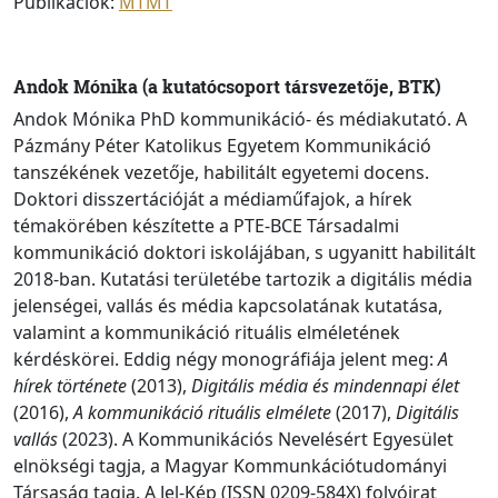
Publikációk:
MTMT
Andok Mónika (a kutatócsoport társvezetője, BTK)
Andok Mónika
PhD kommunikáció- és médiakutató. A
Pázmány Péter Katolikus Egyetem Kommunikáció
tanszékének vezetője, habilitált egyetemi docens.
Doktori disszertációját a médiaműfajok, a hírek
témakörében készítette a PTE-BCE Társadalmi
kommunikáció doktori iskolájában, s ugyanitt habilitált
2018-ban. Kutatási területébe tartozik a digitális média
jelenségei, vallás és média kapcsolatának kutatása,
valamint a kommunikáció rituális elméletének
kérdéskörei. Eddig négy monográfiája jelent meg:
A
hírek története
(2013),
Digitális média és mindennapi élet
(2016),
A kommunikáció rituális elmélete
(2017),
Digitális
vallás
(2023). A Kommunikációs Nevelésért Egyesület
elnökségi tagja, a Magyar Kommunkációtudományi
Társaság tagja. A Jel-Kép (ISSN 0209-584X) folyóirat