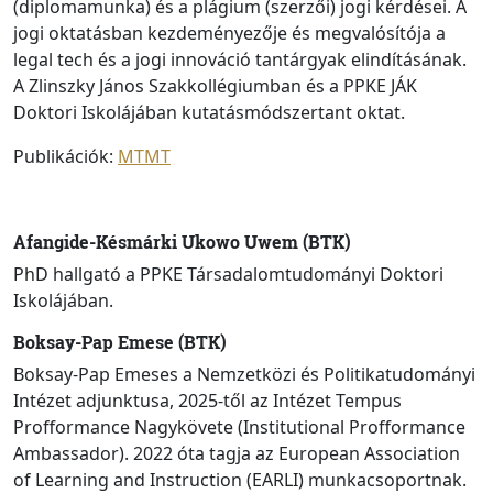
(diplomamunka) és a plágium (szerzői) jogi kérdései. A
jogi oktatásban kezdeményezője és megvalósítója a
legal tech és a jogi innováció tantárgyak elindításának.
A Zlinszky János Szakkollégiumban és a PPKE JÁK
Doktori Iskolájában kutatásmódszertant oktat.
Publikációk:
MTMT
Afangide-Késmárki Ukowo Uwem (BTK)
PhD hallgató a PPKE Társadalomtudományi Doktori
Iskolájában.
Boksay-Pap Emese (BTK)
Boksay-Pap Emeses a Nemzetközi és Politikatudományi
Intézet adjunktusa, 2025-től az Intézet Tempus
Profformance Nagykövete (Institutional Profformance
Ambassador). 2022 óta tagja az European Association
of Learning and Instruction (EARLI) munkacsoportnak.