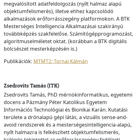
megvalósított adatfeldolgozás (nyílt halmaz alapú
objektumfelismerés), illetve ehhez kapcsolódó
alkalmazások erőforrásszegény platformokon. A BTK
Mesterséges Intelligencia Alkalmazásai szakirányú
továbbképzés szakfelelőse. Számítógépprogramozást,
algoritmuselméletet oktat. (korábban a BTK digitális
bölcsészet mesterképzésén is.)
Publikációk:
MTMT2: Tornai Kálmán
Zsedrovits Tamás (ITK)
Zsedrovits Tamás, PhD mérnökinformatikus, egyetemi
docens a Pázmány Péter Katolikus Egyetem
Információs Technológiai és Bionikai Karán. Kutatási
területe a drónalapú gépi látás, a vizuális sense-and-
avoid rendszerek és a mesterségesintelligencia-alapú,
nyílt halmazra is felkészített objektumfelismerés,
különös tekintettel az erőforrásszegény fedélzeti