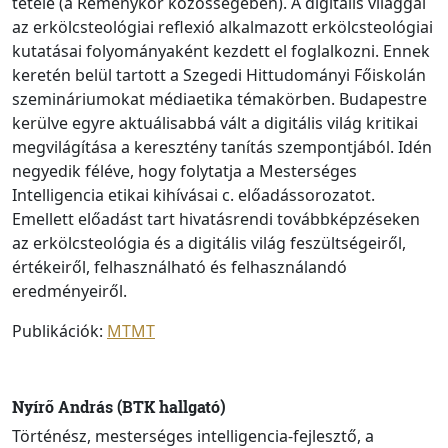
tétele (a Reménykör közösségében). A digitális világgal
az erkölcsteológiai reflexió alkalmazott erkölcsteológiai
kutatásai folyományaként kezdett el foglalkozni. Ennek
keretén belül tartott a Szegedi Hittudományi Főiskolán
szemináriumokat médiaetika témakörben. Budapestre
kerülve egyre aktuálisabbá vált a digitális világ kritikai
megvilágítása a keresztény tanítás szempontjából. Idén
negyedik féléve, hogy folytatja a Mesterséges
Intelligencia etikai kihívásai c. előadássorozatot.
Emellett előadást tart hivatásrendi továbbképzéseken
az erkölcsteológia és a digitális világ feszültségeiről,
értékeiről, felhasználható és felhasználandó
eredményeiről.
Publikációk:
MTMT
Nyírő András (BTK hallgató)
Történész, mesterséges intelligencia-fejlesztő, a