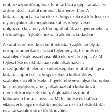
emberközpontúságának fenntartása a gépi tanulás és
automatizáció által dominált környezetben. A
kutatócsoport arra törekszik, hogy ezekre a kérdésekre
olyan gyakorlati megoldásokat és irányelveket
dolgozzon ki, amelyek támogathatják az egyetemeket a
technológiai fejlődéshez való alkalmazkodásban.
A kutatás nemzetközi kontextusban zajlik, amely az
európai, amerikai és ázsiai fejlemények, trendek és
szabályozások összehasonlító elemzésére épít. Az MI
fejlesztése és oktatásban való alkalmazása
országonként jelentős különbségeket mutathat, így a
kutatócsoport célja, hogy ezeket a kulturális és
szabályozási eltéréseket figyelembe véve olyan komplex
keretet nyújtson, amely alkalmazható különböző
nemzeti környezetekben. A globális nézőpont
különösen fontos, mivel az MI fejlődése és hatása
világszerte egyre inkább meghatározza a felsőoktatás
és a társadalmi struktúrák jövőjét.