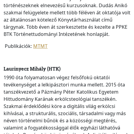
történészeknek elnevezésű kurzusoknak. Dudás Anikó
szakmai felügyelete mellett több féléven át oktatója volt
az általánosan kötelező Könyvtárhasználat című
tárgynak. Több éven át szerkesztette és kezelte a PPKE
BTK Történettudományi Intézetének honlapját.
Publikációk:
MTMT
Laurinyecz Mihály (HTK)
1990 óta folyamatosan végez felsőfokú oktatói
tevékenységet a lelkipásztori munka mellett. 2015 óta
tanszékvezető a Pázmány Péter Katolikus Egyetem
Hittudomány Karának erkölcsteológiai tanszékén.
Szakmai érdeklődési köre a digitális világ erkölcsi
kihívásai, a strukturális, szociális, társadalmi vagy más
néven történelmi bűnök és a közösségi megtérés,
valamint a fogyatékossággal élők egyházi láthatóvá