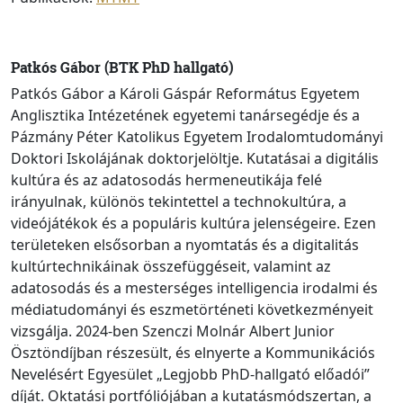
Patkós Gábor (BTK PhD hallgató)
Patkós Gábor a Károli Gáspár Református Egyetem
Anglisztika Intézetének egyetemi tanársegédje és a
Pázmány Péter Katolikus Egyetem Irodalomtudományi
Doktori Iskolájának doktorjelöltje. Kutatásai a digitális
kultúra és az adatosodás hermeneutikája felé
irányulnak, különös tekintettel a technokultúra, a
videójátékok és a populáris kultúra jelenségeire. Ezen
területeken elsősorban a nyomtatás és a digitalitás
kultúrtechnikáinak összefüggéseit, valamint az
adatosodás és a mesterséges intelligencia irodalmi és
médiatudományi és eszmetörténeti következményeit
vizsgálja. 2024-ben Szenczi Molnár Albert Junior
Ösztöndíjban részesült, és elnyerte a Kommunikációs
Nevelésért Egyesület „Legjobb PhD-hallgató előadói”
díját. Oktatási portfóliójában a kutatásmódszertan, a