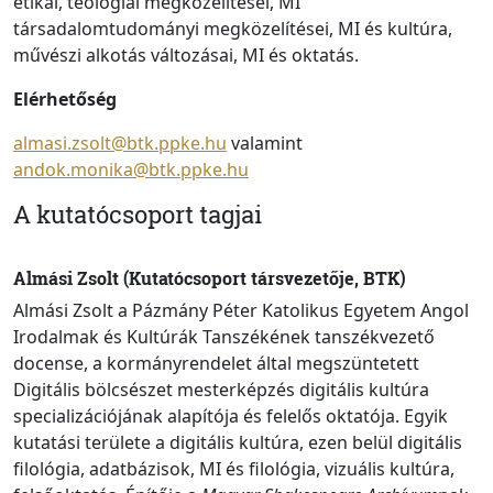
etikai, teológiai megközelítései, MI
társadalomtudományi megközelítései, MI és kultúra,
művészi alkotás változásai, MI és oktatás.
Elérhetőség
almasi.zsolt@btk.ppke.hu
valamint
andok.monika@btk.ppke.hu
A kutatócsoport tagjai
Almási Zsolt (Kutatócsoport társvezetője, BTK)
Almási Zsolt a Pázmány Péter Katolikus Egyetem Angol
Irodalmak és Kultúrák Tanszékének tanszékvezető
docense, a kormányrendelet által megszüntetett
Digitális bölcsészet mesterképzés digitális kultúra
specializációjának alapítója és felelős oktatója. Egyik
kutatási területe a digitális kultúra, ezen belül digitális
filológia, adatbázisok, MI és filológia, vizuális kultúra,