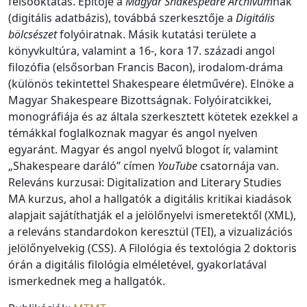
felsőoktatás. Építője a
Magyar Shakespeare Archívum
nak
(digitális adatbázis), továbbá szerkesztője a
Digitális
bölcsészet
folyóiratnak. Másik kutatási területe a
könyvkultúra, valamint a 16-, kora 17. századi angol
filozófia (elsősorban Francis Bacon), irodalom-dráma
(különös tekintettel Shakespeare életművére). Elnöke a
Magyar Shakespeare Bizottságnak. Folyóiratcikkei,
monográfiája és az általa szerkesztett kötetek ezekkel a
témákkal foglalkoznak magyar és angol nyelven
egyaránt. Magyar és angol nyelvű blogot ír, valamint
„Shakespeare daráló” címen
YouTube
csatornája van.
Releváns kurzusai: Digitalization and Literary Studies
MA kurzus, ahol a hallgatók a digitális kritikai kiadások
alapjait sajátíthatják el a jelölőnyelvi ismeretektől (XML),
a releváns standardokon keresztül (TEI), a vizualizációs
jelölőnyelvekig (CSS). A Filológia és textológia 2 doktoris
órán a digitális filológia elméletével, gyakorlatával
ismerkednek meg a hallgatók.