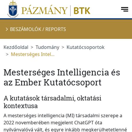
Ugrás a menüre
Ugrás a tartalomra
op
me
BESZÁMOLÓK / REPORTS
Kezdőoldal
Tudomány
Kutatócsoportok
Mesterséges Intel...
Mesterséges Intelligencia és
az Ember Kutatócsoport
A kutatások társadalmi, oktatási
kontextusa
A mesterséges intelligencia (MI) társadalmi szerepe a
2022 novemberében megjelent ChatGPT óta
nyilvánvalóvá vált, és egyre inkább megkerülhetetlenné