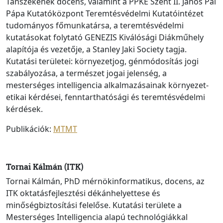
Tanszékének docens, valamint a PPKE Szent II. János Pál
Pápa Kutatóközpont Teremtésvédelmi Kutatóintézet
tudományos főmunkatársa, a teremtésvédelmi
kutatásokat folytató GENEZIS Kiválósági Diákműhely
alapítója és vezetője, a Stanley Jaki Society tagja.
Kutatási területei: környezetjog, génmódosítás jogi
szabályozása, a természet jogai jelenség, a
mesterséges intelligencia alkalmazásainak környezet-
etikai kérdései, fenntarthatósági és teremtésvédelmi
kérdések.
Publikációk:
MTMT
Tornai Kálmán (ITK)
Tornai Kálmán, PhD mérnökinformatikus, docens, az
ITK oktatásfejlesztési dékánhelyettese és
minőségbiztosítási felelőse. Kutatási területe a
Mesterséges Intelligencia alapú technológiákkal