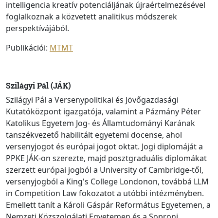
intelligencia kreatív potenciáljának újraértelmezésével
foglalkoznak a közvetett analitikus módszerek
perspektívájából.
Publikációi:
MTMT
Szilágyi Pál (JÁK)
Szilágyi Pál a Versenypolitikai és Jövőgazdasági
Kutatóközpont igazgatója, valamint a Pázmány Péter
Katolikus Egyetem Jog- és Államtudományi Karának
tanszékvezető habilitált egyetemi docense, ahol
versenyjogot és európai jogot oktat. Jogi diplomáját a
PPKE JÁK-on szerezte, majd posztgraduális diplomákat
szerzett európai jogból a University of Cambridge-től,
versenyjogból a King's College Londonon, továbbá LLM
in Competition Law fokozatot a utóbbi intézményben.
Emellett tanít a Károli Gáspár Református Egyetemen, a
Nemzeti Közszolgálati Egyetemen és a Soproni