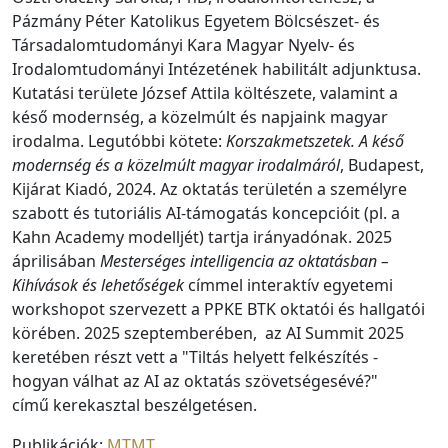
Pázmány Péter Katolikus Egyetem Bölcsészet- és
Társadalomtudományi Kara Magyar Nyelv- és
Irodalomtudományi Intézetének habilitált adjunktusa.
Kutatási területe József Attila költészete, valamint a
késő modernség, a közelmúlt és napjaink magyar
irodalma. Legutóbbi kötete:
Korszakmetszetek. A késő
modernség és a közelmúlt magyar irodalmáról
, Budapest,
Kijárat Kiadó, 2024. Az oktatás területén a személyre
szabott és tutoriális AI-támogatás koncepcióit (pl. a
Kahn Academy modelljét) tartja irányadónak. 2025
áprilisában
Mesterséges intelligencia az oktatásban –
Kihívások és lehetőségek
címmel interaktív egyetemi
workshopot szervezett a PPKE BTK oktatói és hallgatói
körében. 2025 szeptemberében, az AI Summit 2025
keretében részt vett a "Tiltás helyett felkészítés -
hogyan válhat az AI az oktatás szövetségesévé?"
című kerekasztal beszélgetésen.
Publikációk:
MTMT