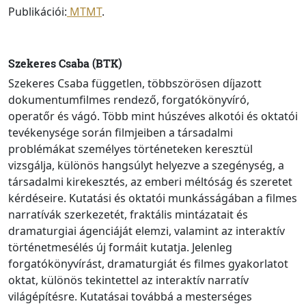
Publikációi:
MTMT
.
Szekeres Csaba (BTK)
Szekeres Csaba független, többszörösen díjazott
dokumentumfilmes rendező, forgatókönyvíró,
operatőr és vágó. Több mint húszéves alkotói és oktatói
tevékenysége során filmjeiben a társadalmi
problémákat személyes történeteken keresztül
vizsgálja, különös hangsúlyt helyezve a szegénység, a
társadalmi kirekesztés, az emberi méltóság és szeretet
kérdéseire. Kutatási és oktatói munkásságában a filmes
narratívák szerkezetét, fraktális mintázatait és
dramaturgiai ágenciáját elemzi, valamint az interaktív
történetmesélés új formáit kutatja. Jelenleg
forgatókönyvírást, dramaturgiát és filmes gyakorlatot
oktat, különös tekintettel az interaktív narratív
világépítésre. Kutatásai továbbá a mesterséges