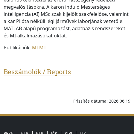
megvalósításokra. A karon induló Mesterséges
intelligencia (AI) MSc szak kijelölt szakfelelőse, valamint
a kar Pilóta nélküli légi járművek laborjának vezetője.
MATLAB-alapú programozást, adatbázis rendszereket
és MI-alkalmazásokat oktat.
Publikációk:
MTMT
Beszámolók / Reports
Frissítés dátuma: 2026.06.19
PPKE
HTK
BTK
JÁK
KJPI
ITK