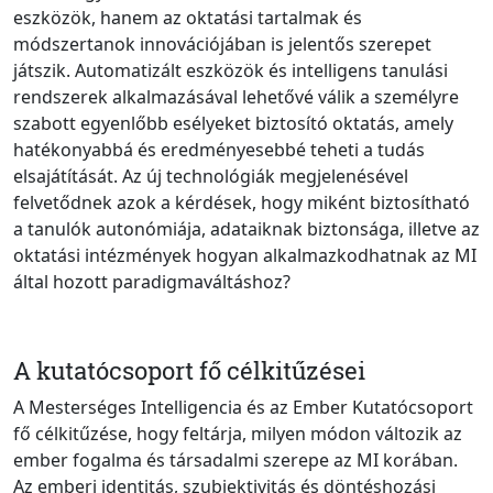
eszközök, hanem az oktatási tartalmak és
módszertanok innovációjában is jelentős szerepet
játszik. Automatizált eszközök és intelligens tanulási
rendszerek alkalmazásával lehetővé válik a személyre
szabott egyenlőbb esélyeket biztosító oktatás, amely
hatékonyabbá és eredményesebbé teheti a tudás
elsajátítását. Az új technológiák megjelenésével
felvetődnek azok a kérdések, hogy miként biztosítható
a tanulók autonómiája, adataiknak biztonsága, illetve az
oktatási intézmények hogyan alkalmazkodhatnak az MI
által hozott paradigmaváltáshoz?
A kutatócsoport fő célkitűzései
A Mesterséges Intelligencia és az Ember Kutatócsoport
fő célkitűzése, hogy feltárja, milyen módon változik az
ember fogalma és társadalmi szerepe az MI korában.
Az emberi identitás, szubjektivitás és döntéshozási