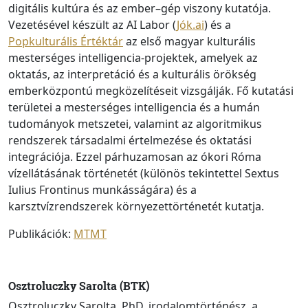
digitális kultúra és az ember–gép viszony kutatója.
Vezetésével készült az
AI Labor (
Jók.ai
)
és a
Popkulturális Értéktár
az első magyar kulturális
mesterséges intelligencia-projektek, amelyek az
oktatás, az interpretáció és a kulturális örökség
emberközpontú megközelítéseit vizsgálják. Fő kutatási
területei a mesterséges intelligencia és a humán
tudományok metszetei, valamint az algoritmikus
rendszerek társadalmi értelmezése és oktatási
integrációja. Ezzel párhuzamosan az ókori Róma
vízellátásának történetét (különös tekintettel Sextus
Iulius Frontinus munkásságára) és a
karsztvízrendszerek környezettörténetét kutatja.
Publikációk:
MTMT
Osztroluczky Sarolta (BTK)
Osztroluczky Sarolta, PhD, irodalomtörténész, a