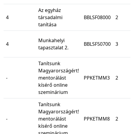
Az egyház
4
társadalmi
BBLSF08000
2
tanítása
Munkahelyi
4
BBLSF50700
3
tapasztalat 2.
Tanítsunk
Magyarországért!
-
mentorálást
PPKETMM3
2
kísérő online
szeminárium
Tanítsunk
Magyarországért!
-
mentorálást
PPKETMM8
2
kísérő online
szeminárium