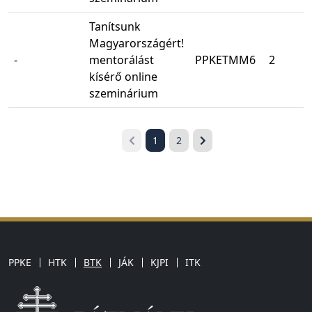
Tanítsunk
Magyarországért!
-
mentorálást
PPKETMM6
2
kísérő online
szeminárium
1
2
PPKE
HTK
BTK
JÁK
KJPI
ITK