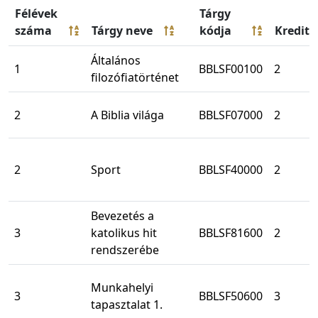
Félévek
Tárgy
száma
Tárgy neve
kódja
Kredit
Általános
1
BBLSF00100
2
filozófiatörténet
2
A Biblia világa
BBLSF07000
2
2
Sport
BBLSF40000
2
Bevezetés a
3
katolikus hit
BBLSF81600
2
rendszerébe
Munkahelyi
3
BBLSF50600
3
tapasztalat 1.