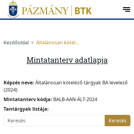
Ugrás a menüre
Ugrás a tartalomra
op
me
Kezdőoldal
Általánosan kötel...
Mintatanterv adatlapja
Képzés neve:
Általánosan kötelező tárgyak BA levelező
(2024)
Mintatanterv kódja:
BALB-AAN-ÁLT-2024
Tantárgyak listája:
Keresés