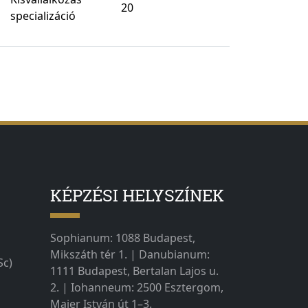
20
specializáció
KÉPZÉSI HELYSZÍNEK
Sophianum: 1088 Budapest,
Mikszáth tér 1. | Danubianum:
Sc)
1111 Budapest, Bertalan Lajos u.
2. | Iohanneum: 2500 Esztergom,
Majer István út 1–3.