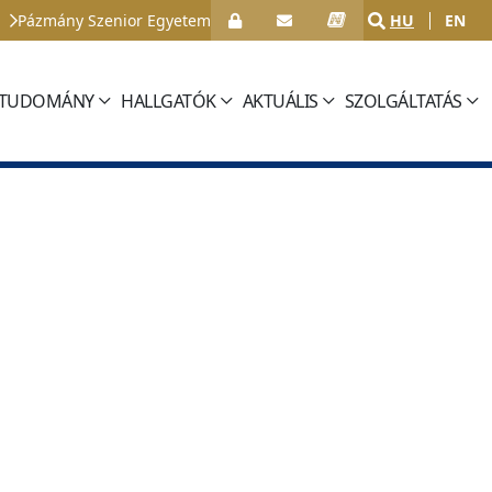
Pázmány Szenior Egyetem
HU
EN
TUDOMÁNY
HALLGATÓK
AKTUÁLIS
SZOLGÁLTATÁS