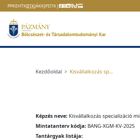
Ugrás a menüre
Ugrás a tartalomra
|
PPKE
HTK
BTK
JÁK
KJPI
ITK
Kezdőoldal
Kisvállalkozás sp...
Képzés neve:
Kisvállalkozás specializáció m
Mintatanterv kódja:
BANG-XGM-KV-2025
Tantárgyak listája: