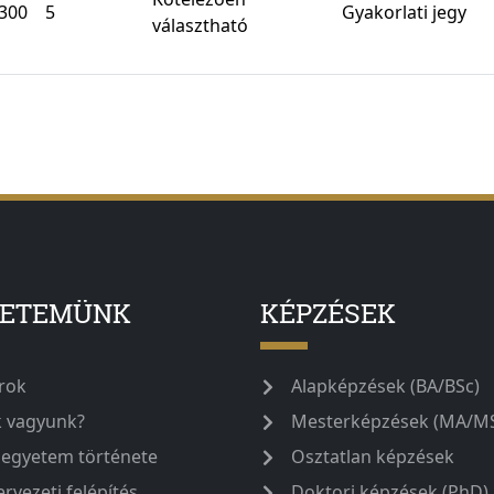
300
5
Gyakorlati jegy
választható
YETEMÜNK
KÉPZÉSEK
rok
Alapképzések (BA/BSc)
k vagyunk?
Mesterképzések (MA/M
 egyetem története
Osztatlan képzések
ervezeti felépítés
Doktori képzések (PhD)