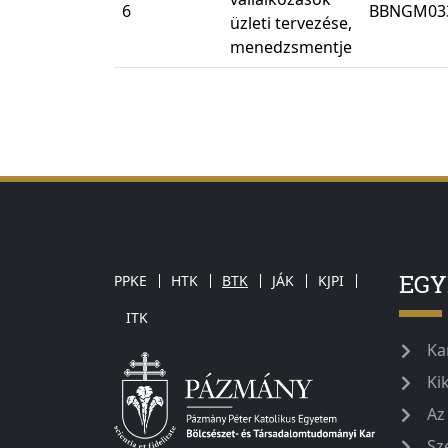
6
BBNGM03
üzleti tervezése,
menedzsmentje
EG
PPKE
HTK
BTK
JÁK
KJPI
ITK
Ka
Ki
Az
Sz