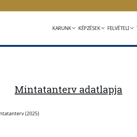
KARUNK
KÉPZÉSEK
FELVÉTELI
Mintatanterv adatlapja
intatanterv (2025)