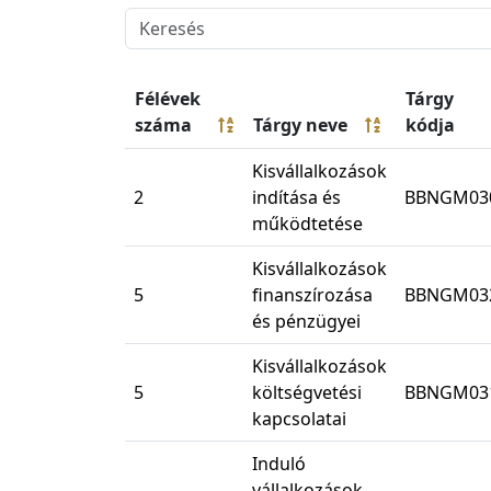
Félévek
Tárgy
száma
Tárgy neve
kódja
Kisvállalkozások
2
indítása és
BBNGM03
működtetése
Kisvállalkozások
5
finanszírozása
BBNGM03
és pénzügyei
Kisvállalkozások
5
költségvetési
BBNGM03
kapcsolatai
Induló
vállalkozások