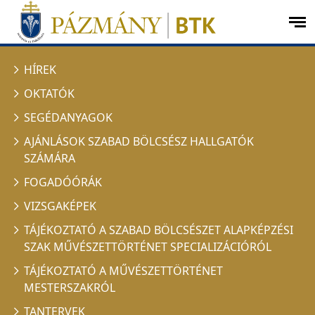
Ugrás a menüre
Ugrás a tartalomra
op
me
HÍREK
OKTATÓK
SEGÉDANYAGOK
AJÁNLÁSOK SZABAD BÖLCSÉSZ HALLGATÓK
SZÁMÁRA
FOGADÓÓRÁK
VIZSGAKÉPEK
TÁJÉKOZTATÓ A SZABAD BÖLCSÉSZET ALAPKÉPZÉSI
SZAK MŰVÉSZETTÖRTÉNET SPECIALIZÁCIÓRÓL
TÁJÉKOZTATÓ A MŰVÉSZETTÖRTÉNET
MESTERSZAKRÓL
TANTERVEK