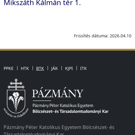
Mikszáth Kálmán tér 1.
Frissítés dátuma: 2026.04.10
PPKE
HTK
BTK
JÁK
KJPI
ITK
Pázmány Péter Katolikus Egyetem Bölcsészet- és
Társadalomtudományi Kar