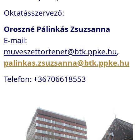
Oktatásszervező:
Oroszné Pálinkás Zsuzsanna
E-mail:
muveszettortenet@btk.ppke.hu
,
palinkas.zsuzsanna@btk.ppke.hu
Telefon: +36706618553