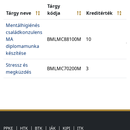
Tárgy
K
Tárgy neve
kódja
Kreditérték
t
Mentálhigiénés
családkonzulens
B
MA
BMLMC88100M
10
(
diplomamunka
készítése
Stressz és
BMLMC70200M
3
K
megküzdés
PPKE
HTK
BTK
JÁK
KJPI
ITK