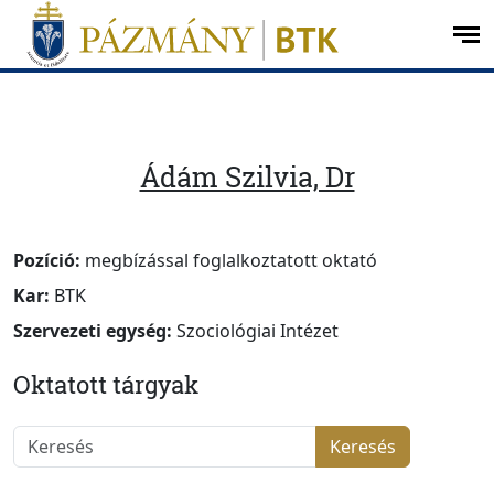
Ugrás a menüre
Ugrás a tartalomra
op
me
Ádám Szilvia, Dr
Pozíció:
megbízással foglalkoztatott oktató
Kar:
BTK
Szervezeti egység:
Szociológiai Intézet
Oktatott tárgyak
Keresés