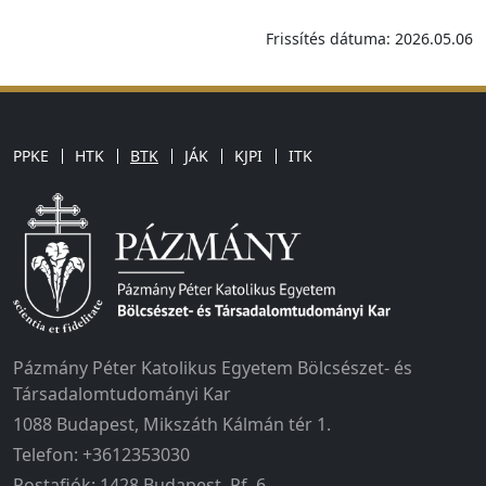
Frissítés dátuma: 2026.05.06
PPKE
HTK
BTK
JÁK
KJPI
ITK
Pázmány Péter Katolikus Egyetem Bölcsészet- és
Társadalomtudományi Kar
1088 Budapest, Mikszáth Kálmán tér 1.
Telefon: +3612353030
Postafiók: 1428 Budapest, Pf. 6