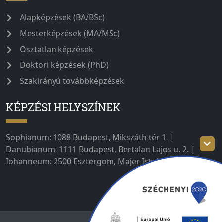
Alapképzések (BA/BSc)
Mesterképzések (MA/MSc)
Osztatlan képzések
Doktori képzések (PhD)
Szakirányú továbbképzések
KÉPZÉSI HELYSZÍNEK
Sophianum: 1088 Budapest, Mikszáth tér 1. |
Danubianum: 1111 Budapest, Bertalan Lajos u. 2. |
Iohanneum: 2500 Esztergom, Majer István út 1–3.