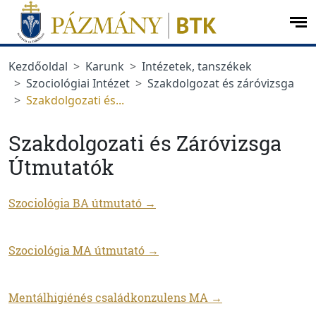
Ugrás a menüre
Ugrás a tartalomra
op
me
Kezdőoldal
Karunk
Intézetek, tanszékek
Szociológiai Intézet
Szakdolgozat és záróvizsga
Szakdolgozati és...
Szakdolgozati és Záróvizsga
Útmutatók
Szociológia BA útmutató →
Szociológia MA útmutató →
Mentálhigiénés családkonzulens MA →