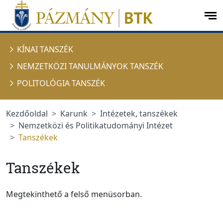
Ugrás a menüre
Ugrás a tartalomra
op
me
KÍNAI TANSZÉK
NEMZETKÖZI TANULMÁNYOK TANSZÉK
POLITOLÓGIA TANSZÉK
Kezdőoldal
Karunk
Intézetek, tanszékek
Nemzetközi és Politikatudományi Intézet
Tanszékek
Tanszékek
Megtekinthető a felső menüsorban.