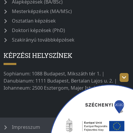
Alapképzések (BA/BSc)
Mesterképzések (MA/MSc)
Osztatlan képzések
Doktori képzések (PhD)
Szakirányú továbbképzések
KÉPZÉSI HELYSZÍNEK
Sophianum: 1088 Budapest, Mikszáth tér 1. |
Danubianum: 1111 Budapest, Bertalan Lajos u. 2. |
Iohanneum: 2500 Esztergom, Majer István út 1–3.
Impresszum