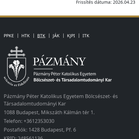
Frissítés dátuma: 2026.04.23
PPKE
HTK
BTK
JÁK
KJPI
ITK
Pázmány Péter Katolikus Egyetem Bölcsészet- és
Társadalomtudományi Kar
1088 Budapest, Mikszáth Kálmán tér 1.
Telefon: +3612353030
Postafiók: 1428 Budapest, Pf. 6
KRID: 248561136