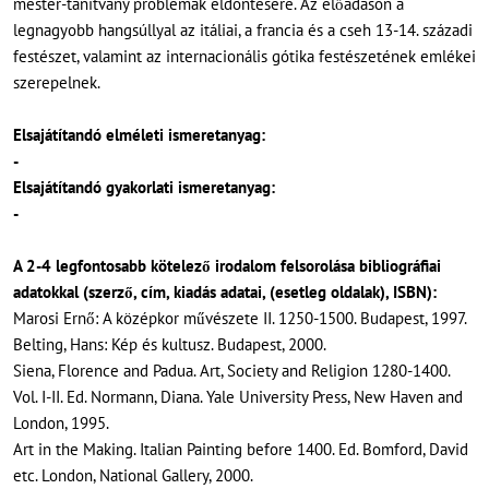
mester-tanítvány problémák eldöntésére. Az előadáson a
legnagyobb hangsúllyal az itáliai, a francia és a cseh 13-14. századi
festészet, valamint az internacionális gótika festészetének emlékei
szerepelnek.
Elsajátítandó elméleti ismeretanyag:
-
Elsajátítandó gyakorlati ismeretanyag:
-
A 2-4 legfontosabb kötelező irodalom felsorolása bibliográfiai
adatokkal (szerző, cím, kiadás adatai, (esetleg oldalak), ISBN):
Marosi Ernő: A középkor művészete II. 1250-1500. Budapest, 1997.
Belting, Hans: Kép és kultusz. Budapest, 2000.
Siena, Florence and Padua. Art, Society and Religion 1280-1400.
Vol. I-II. Ed. Normann, Diana. Yale University Press, New Haven and
London, 1995.
Art in the Making. Italian Painting before 1400. Ed. Bomford, David
etc. London, National Gallery, 2000.