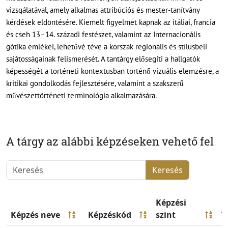
vizsgálatával, amely alkalmas attribúciós és mester-tanítvány
kérdések eldöntésére. Kiemelt figyelmet kapnak az itáliai, francia
és cseh 13–14. századi festészet, valamint az Internacionális
gótika emlékei, lehetővé téve a korszak regionális és stílusbeli
sajátosságainak felismerését. A tantárgy elősegíti a hallgatók
képességét a történeti kontextusban történő vizuális elemzésre, a
kritikai gondolkodás fejlesztésére, valamint a szakszerű
művészettörténeti terminológia alkalmazására.
A tárgy az alábbi képzéseken vehető fel
Keresés
Képzési
Képzés neve
Képzéskód
szint
T