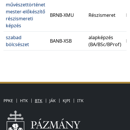
művészettörténet
mester-előkészítő
BRNB-XMU
Részismeret
N
részismereti
képzés
szabad
alapképzés
BANB-XSB
N
bölcsészet
(BA/BSc/BProf)
PPKE
HTK
BTK
JÁK
KJPI
ITK