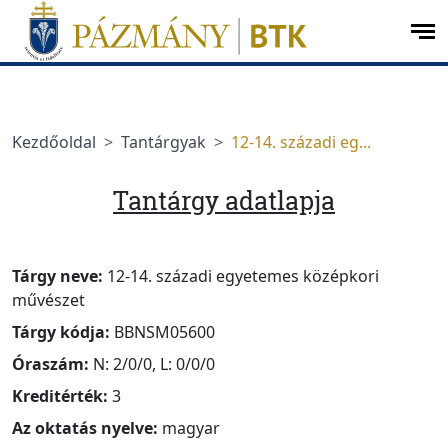
Ugrás a menüre
Ugrás a tartalomra
op
me
Kezdőoldal
Tantárgyak
12-14. századi eg...
Tantárgy adatlapja
Tárgy neve:
12-14. századi egyetemes középkori
művészet
Tárgy kódja:
BBNSM05600
Óraszám:
N: 2/0/0, L: 0/0/0
Kreditérték:
3
Az oktatás nyelve:
magyar