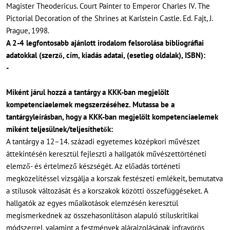
Magister Theodericus. Court Painter to Emperor Charles IV. The
Pictorial Decoration of the Shrines at Karlstein Castle. Ed. Fajt, J.
Prague, 1998.
A 2-4 legfontosabb ajánlott irodalom felsorolása bibliográfiai
adatokkal (szerző, cím, kiadás adatai, (esetleg oldalak), ISBN):
-
Miként járul hozzá a tantárgy a KKK-ban megjelölt
kompetenciaelemek megszerzéséhez. Mutassa be a
tantárgyleírásban, hogy a KKK-ban megjelölt kompetenciaelemek
miként teljesülnek/teljesíthetők:
A tantárgy a 12–14. századi egyetemes középkori művészet
áttekintésén keresztül fejleszti a hallgatók művészettörténeti
elemző- és értelmező készségét. Az előadás történeti
megközelítéssel vizsgálja a korszak festészeti emlékeit, bemutatva
a stílusok változását és a korszakok közötti összefüggéseket. A
hallgatók az egyes műalkotások elemzésén keresztül
megismerkednek az összehasonlításon alapuló stíluskritikai
módszerrel, valamint a festmények alárajzolásának infravörös