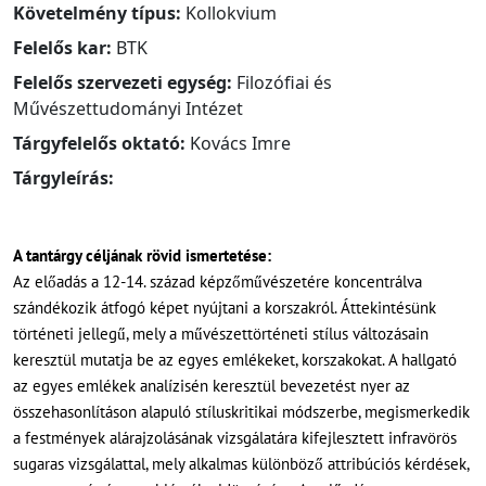
Követelmény típus:
Kollokvium
Felelős kar:
BTK
Felelős szervezeti egység:
Filozófiai és
Művészettudományi Intézet
Tárgyfelelős oktató:
Kovács Imre
Tárgyleírás:
A tantárgy céljának rövid ismertetése:
Az előadás a 12-14. század képzőművészetére koncentrálva
szándékozik átfogó képet nyújtani a korszakról. Áttekintésünk
történeti jellegű, mely a művészettörténeti stílus változásain
keresztül mutatja be az egyes emlékeket, korszakokat. A hallgató
az egyes emlékek analízisén keresztül bevezetést nyer az
összehasonlításon alapuló stíluskritikai módszerbe, megismerkedik
a festmények alárajzolásának vizsgálatára kifejlesztett infravörös
sugaras vizsgálattal, mely alkalmas különböző attribúciós kérdések,