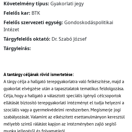
Követelmény típus:
Gyakorlati jegy
Felelős kar:
BTK
Felelős szervezeti egység:
Gondoskodáspolitikai
Intézet
Tárgyfelelős oktató:
Dr. Szabó József
Tárgyleírás:
A tantárgy céljának rövid ismertetése:
A tárgy célja a hallgató terepgyakorlatra való felkészítése, majd a
gyakorlat elvégzése után a tapasztalatok tematikus feldolgozása.
Célja, hogy a hallgató a választott speciális igényű célcsoportok
ellátását biztosító terepgyakorlati intézményt el tudja helyezni a
szociális vagy a gyermekvédelmi rendszerben. Megismerje jogi
szabályozását. Valamint az elkészített esettanulmányon keresztül
mélyebb szintű rálátást kapjon az intézményben zajló segítő
munka jellegéről és folyamatáról.