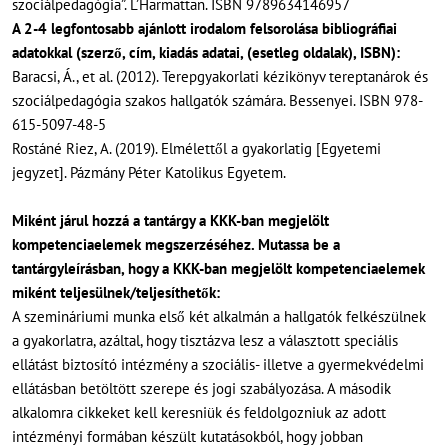
szociálpedagógia”. L’Harmattan. ISBN 9789634146957
A 2-4 legfontosabb ajánlott
irodalom
felsorolása bibliográfiai
adatokkal (szerző, cím, kiadás adatai, (esetleg oldalak), ISBN):
Baracsi, Á., et al. (2012). Terepgyakorlati kézikönyv tereptanárok és
szociálpedagógia szakos hallgatók számára. Bessenyei. ISBN 978-
615-5097-48-5
Rostáné Riez, A. (2019). Elmélettől a gyakorlatig [Egyetemi
jegyzet]. Pázmány Péter Katolikus Egyetem.
Miként járul hozzá a tantárgy a KKK-ban megjelölt
kompetenciaelemek megszerzéséhez. Mutassa be a
tantárgyleírásban, hogy a KKK-ban megjelölt kompetenciaelemek
miként teljesülnek/teljesíthetők:
A szemináriumi munka első két alkalmán a hallgatók felkészülnek
a gyakorlatra, azáltal, hogy tisztázva lesz a választott speciális
ellátást biztosító intézmény a szociális- illetve a gyermekvédelmi
ellátásban betöltött szerepe és jogi szabályozása. A második
alkalomra cikkeket kell keresniük és feldolgozniuk az adott
intézményi formában készült kutatásokból, hogy jobban