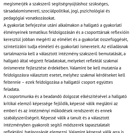
megismerjék a szakszerű segítségnyújtáshoz szükséges,
társadalomismereti, szociálpolitikai, jogi, pszichológiai és
pedagógiai vonatkozásokat.
A gyakorlat befejezése utáni alkalmakon a hallgató a gyakorlati
élményeinek tematikus feldolgozásán és a csoporttársak reflexióin
keresztül jobban megérti az elmélet és a gyakorlat összefüggését,
szintetizálni tudja elméleti és gyakorlati ismereteit. Az előadásnak
tartalmaznia kell a választott intézmény szakszerű bemutatását, a
hallgató által végzett feladatokat, melyeket reflektál szakmai
önismerete fejlesztése érdekében. Valamint be kell mutatnia a
feldolgozásra választott esetet, melyhez szakmai kérdéseket kell
feltennie – ezek feldolgozása a hallgatói csoport együttes
feladata.
A csoportmunka és a beadandó dolgozat elkészítésével a hallgató
kritikai elemző képessége fejlődik, képessé válik meglátni az
emberi és az intézményi működések rendszerét és ennek
szabályszerűségeit. Képessé válik a tanult és a választott
intézményben gyakorolt segítő módszerek tapasztalatait
reflektálni, hatásosságát elemezni. Valamint képessé válik arra is,