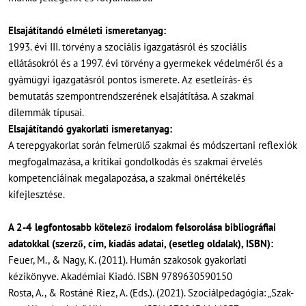
Elsajátítandó elméleti ismeretanyag:
1993. évi III. törvény a szociális igazgatásról és szociális
ellátásokról és a 1997. évi törvény a gyermekek védelméről és a
gyámügyi igazgatásról pontos ismerete. Az esetleírás- és
bemutatás szempontrendszerének elsajátítása. A szakmai
dilemmák típusai.
Elsajátítandó gyakorlati ismeretanyag:
A terepgyakorlat során felmerülő szakmai és módszertani reflexiók
megfogalmazása, a kritikai gondolkodás és szakmai érvelés
kompetenciáinak megalapozása, a szakmai önértékelés
kifejlesztése.
A 2-4 legfontosabb kötelező irodalom felsorolása bibliográfiai
adatokkal (szerző, cím, kiadás adatai, (esetleg oldalak), ISBN):
Feuer, M., & Nagy, K. (2011). Humán szakosok gyakorlati
kézikönyve. Akadémiai Kiadó. ISBN 9789630590150
Rosta, A., & Rostáné Riez, A. (Eds.). (2021). Szociálpedagógia: „Szak-