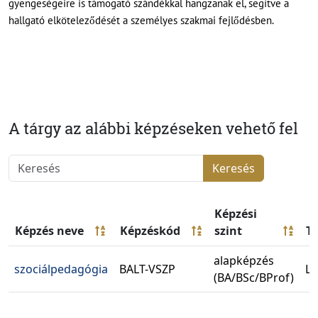
gyengeségeire is támogató szándékkal hangzanak el, segítve a
hallgató elköteleződését a személyes szakmai fejlődésben.
A tárgy az alábbi képzéseken vehető fel
Keresés
Képzési
Képzés neve
Képzéskód
szint
T
alapképzés
szociálpedagógia
BALT-VSZP
Le
(BA/BSc/BProf)