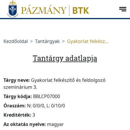
Ugrás a menüre
Ugrás a tartalomra
op
me
Kezdőoldal
Tantárgyak
Gyakorlat felkész...
Tantárgy adatlapja
Tárgy neve:
Gyakorlat felkészítő és feldolgozó
szeminárium 3.
Tárgy kódja:
BBLCP07000
Óraszám:
N: 0/0/0, L: 0/10/0
Kreditérték:
3
Az oktatás nyelve:
magyar