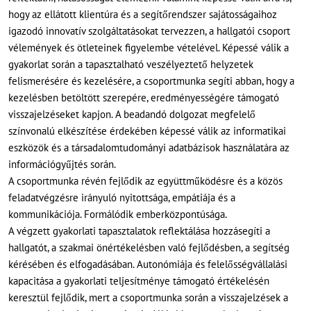
hogy az ellátott klientúra és a segítőrendszer sajátosságaihoz
igazodó innovatív szolgáltatásokat tervezzen, a hallgatói csoport
vélemények és ötleteinek figyelembe vételével. Képessé válik a
gyakorlat során a tapasztalható veszélyeztető helyzetek
felismerésére és kezelésére, a csoportmunka segíti abban, hogy a
kezelésben betöltött szerepére, eredményességére támogató
visszajelzéseket kapjon. A beadandó dolgozat megfelelő
színvonalú elkészítése érdekében képessé válik az informatikai
eszközök és a társadalomtudományi adatbázisok használatára az
információgyűjtés során.
A csoportmunka révén fejlődik az együttműködésre és a közös
feladatvégzésre irányuló nyitottsága, empátiája és a
kommunikációja. Formálódik emberközpontúsága.
A végzett gyakorlati tapasztalatok reflektálása hozzásegíti a
hallgatót, a szakmai önértékelésben való fejlődésben, a segítség
kérésében és elfogadásában. Autonómiája és felelősségvállalási
kapacitása a gyakorlati teljesítménye támogató értékelésén
keresztül fejlődik, mert a csoportmunka során a visszajelzések a