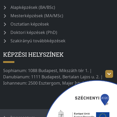
Alapképzések (BA/BSc)
Mesterképzések (MA/MSc)
Osztatlan képzések
Doktori képzések (PhD)
Szakirányú továbbképzések
KÉPZÉSI HELYSZÍNEK
Sophianum: 1088 Budapest, Mikszáth tér 1. |
Danubianum: 1111 Budapest, Bertalan Lajos u. 2. |
Iohanneum: 2500 Esztergom, Majer István út 1–3.