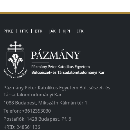
PPKE
HTK
BTK
JÁK
KJPI
ITK
Pázmány Péter Katolikus Egyetem Bölcsészet- és
Társadalomtudományi Kar
1088 Budapest, Mikszáth Kálmán tér 1.
Telefon: +3612353030
Postafiók: 1428 Budapest, Pf. 6
KRID: 248561136