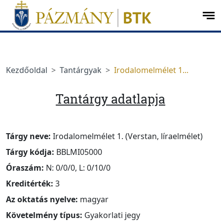
Ugrás a menüre
Ugrás a tartalomra
op
me
Kezdőoldal
Tantárgyak
Irodalomelmélet 1...
Tantárgy adatlapja
Tárgy neve:
Irodalomelmélet 1. (Verstan, líraelmélet)
Tárgy kódja:
BBLMI05000
Óraszám:
N: 0/0/0, L: 0/10/0
Kreditérték:
3
Az oktatás nyelve:
magyar
Követelmény típus:
Gyakorlati jegy