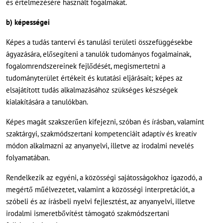
és értelmezésére használt fogalmakat.
b) képességei
Képes a tudás tantervi és tanulási területi összefüggésekbe
ágyazására, elősegíteni a tanulók tudományos fogalmainak,
fogalomrendszereinek fejlődését, megismertetni a
tudományterület értékeit és kutatási eljárásait; képes az
elsajátított tudás alkalmazásához szükséges készségek
kialakítására a tanulókban.
Képes magát szakszerűen kifejezni, szóban és írásban, valamint
szaktárgyi, szakmódszertani kompetenciáit adaptív és kreatív
módon alkalmazni az anyanyelvi, illetve az irodalmi nevelés
folyamatában.
Rendelkezik az egyéni, a közösségi sajátosságokhoz igazodó, a
megértő műélvezetet, valamint a közösségi interpretációt, a
szóbeli és az írásbeli nyelvi fejlesztést, az anyanyelvi, illetve
irodalmi ismeretbővítést támogató szakmódszertani