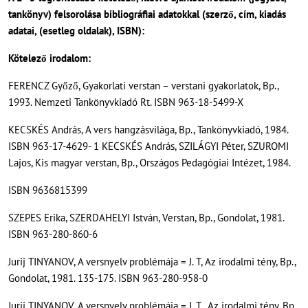
tankönyv) felsorolása bibliográfiai adatokkal (szerző, cím, kiadás
adatai, (esetleg oldalak), ISBN):
Kötelező irodalom:
FERENCZ Győző, Gyakorlati verstan – verstani gyakorlatok, Bp.,
1993. Nemzeti Tankönyvkiadó Rt. ISBN 963-18-5499-X
KECSKÉS András, A vers hangzásvilága, Bp., Tankönyvkiadó, 1984.
ISBN 963-17-4629- 1 KECSKÉS András, SZILÁGYI Péter, SZUROMI
Lajos, Kis magyar verstan, Bp., Országos Pedagógiai Intézet, 1984.
ISBN 9636815399
SZEPES Erika, SZERDAHELYI István, Verstan, Bp., Gondolat, 1981.
ISBN 963-280-860-6
Jurij TINYANOV, A versnyelv problémája = J. T, Az irodalmi tény, Bp.,
Gondolat, 1981. 135-175. ISBN 963-280-958-0
Jurij TINYANOV, A versnyelv problémája = J. T., Az irodalmi tény, Bp.,