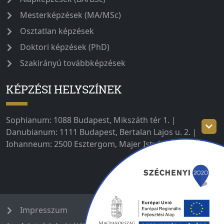
Mesterképzések (MA/MSc)
Osztatlan képzések
Doktori képzések (PhD)
Szakirányú továbbképzések
KÉPZÉSI HELYSZÍNEK
Sophianum: 1088 Budapest, Mikszáth tér 1. |
Danubianum: 1111 Budapest, Bertalan Lajos u. 2. |
Iohanneum: 2500 Esztergom, Majer István út 1–3.
Impresszum