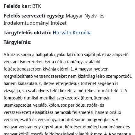
Felelős kar:
BTK
Felelős szervezeti egység:
Magyar Nyelv- és
Irodalomtudományi Intézet
Tárgyfelelős oktató:
Horváth Kornélia
Tárgyleírás:
A kurzus során a hallgatók gyakorlati úton sajátítják el az alapvető
verstani ismereteket. Ezt a célt a tantárgy az alábbi
feltételrendszerben kívánja elérni: 1. A magyar nyelven
megvalósítható versrendszereket nem kizárólag leíró szempontból,
hanem kialakulásuk, illetve elterjedésük történetiségében is
vizsgálja, s a szabadvers felől közelít a mértékes formák felé. 2. A
fontosabb ritmikai-metrikai szerkezetek (ütem, ütempár,
ütemkapcsolat, versláb, kólon, sor, periódus, strófa- és
versszerkezet) elsajátítása nemcsak felismerési, hanem önálló
verskiegészítő és versíró gyakorlatok során megy végbe. 3. A
magyar verstan egy-egy vitatott kérdését elméleti tanulmányok és
magyar költői esszék feldolgozásával világítjuk meg. 4. A verstant a