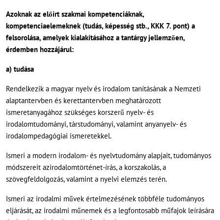
Azoknak az előírt szakmai kompetenciáknak,
kompetenciaelemeknek (tudás, képesség stb., KKK 7. pont) a
felsorolása, amelyek kialakításához a tantárgy jellemzően,
érdemben hozzájárul:
a) tudása
Rendelkezik a magyar nyelv és irodalom tanításának a Nemzeti
alaptantervben és kerettantervben meghatározott
ismeretanyagához szükséges korszerű nyelv- és
irodalomtudományi, társtudományi, valamint anyanyelv- és
irodalompedagógiai ismeretekkel.
Ismeri a modern irodalom- és nyelvtudomány alapjait, tudományos
módszereit azirodalomtörténet-írás, a korszakolás, a
szövegfeldolgozás, valamint a nyelvi elemzés terén.
Ismeri az irodalmi művek értelmezésének többféle tudományos
eljárását, az irodalmi műnemek és a legfontosabb műfajok leírására