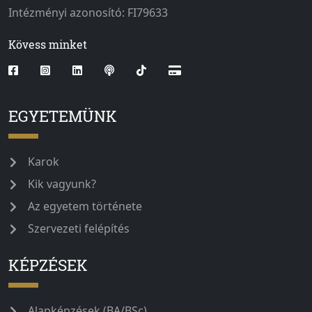
Intézményi azonosító: FI79633
Kövess minket
EGYETEMÜNK
Karok
Kik vagyunk?
Az egyetem története
Szervezeti felépítés
KÉPZÉSEK
Alapképzések (BA/BSc)