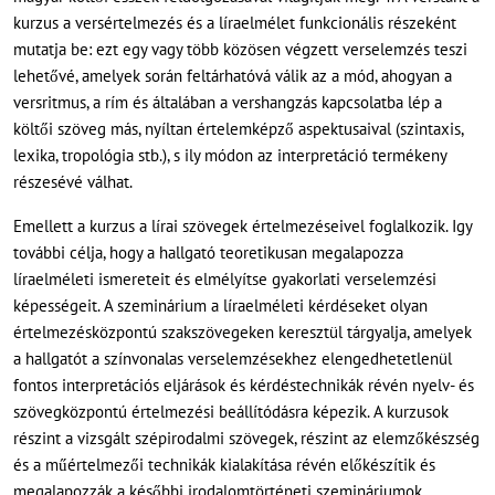
kurzus a versértelmezés és a líraelmélet funkcionális részeként
mutatja be: ezt egy vagy több közösen végzett verselemzés teszi
lehetővé, amelyek során feltárhatóvá válik az a mód, ahogyan a
versritmus, a rím és általában a vershangzás kapcsolatba lép a
költői szöveg más, nyíltan értelemképző aspektusaival (szintaxis,
lexika, tropológia stb.), s ily módon az interpretáció termékeny
részesévé válhat.
Emellett a kurzus a lírai szövegek értelmezéseivel foglalkozik. Igy
további célja, hogy a hallgató teoretikusan megalapozza
líraelméleti ismereteit és elmélyítse gyakorlati verselemzési
képességeit. A szeminárium a líraelméleti kérdéseket olyan
értelmezésközpontú szakszövegeken keresztül tárgyalja, amelyek
a hallgatót a színvonalas verselemzésekhez elengedhetetlenül
fontos interpretációs eljárások és kérdéstechnikák révén nyelv- és
szövegközpontú értelmezési beállítódásra képezik. A kurzusok
részint a vizsgált szépirodalmi szövegek, részint az elemzőkészség
és a műértelmezői technikák kialakítása révén előkészítik és
megalapozzák a későbbi irodalomtörténeti szemináriumok