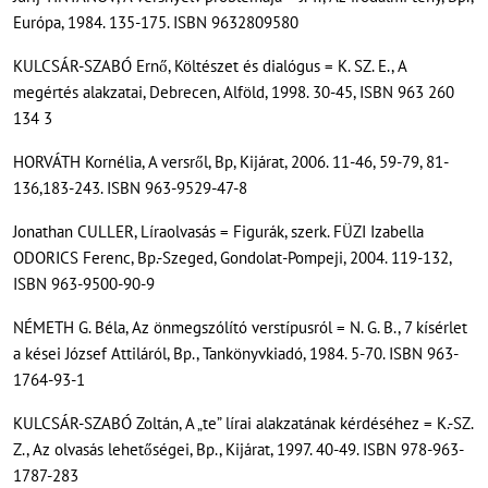
Európa, 1984. 135-175. ISBN 9632809580
KULCSÁR-SZABÓ Ernő, Költészet és dialógus = K. SZ. E., A
megértés alakzatai, Debrecen, Alföld, 1998. 30-45, ISBN 963 260
134 3
HORVÁTH Kornélia, A versről, Bp, Kijárat, 2006. 11-46, 59-79, 81-
136,183-243. ISBN 963-9529-47-8
Jonathan CULLER, Líraolvasás = Figurák, szerk. FÜZI Izabella
ODORICS Ferenc, Bp.-Szeged, Gondolat-Pompeji, 2004. 119-132,
ISBN 963-9500-90-9
NÉMETH G. Béla, Az önmegszólító verstípusról = N. G. B., 7 kísérlet
a kései József Attiláról, Bp., Tankönyvkiadó, 1984. 5-70. ISBN 963-
1764-93-1
KULCSÁR-SZABÓ Zoltán, A „te” lírai alakzatának kérdéséhez = K.-SZ.
Z., Az olvasás lehetőségei, Bp., Kijárat, 1997. 40-49. ISBN 978-963-
1787-283