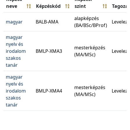
neve
Képzéskód
szint
Tagoza
alapképzés
magyar
BALB-AMA
Levelez
(BA/BSc/BProf)
magyar
nyelv és
mesterképzés
irodalom
BMLP-XMA3
Levelez
(MA/MSc)
szakos
tanár
magyar
nyelv és
mesterképzés
irodalom
BMLP-XMA4
Levelez
(MA/MSc)
szakos
tanár