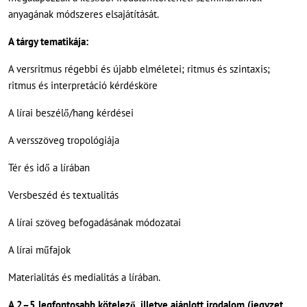
anyagának módszeres elsajátítását.
A tárgy tematikája:
A versritmus régebbi és újabb elméletei; ritmus és szintaxis;
ritmus és interpretáció kérdésköre
A lírai beszélő/hang kérdései
A versszöveg tropológiája
Tér és idő a lírában
Versbeszéd és textualitás
A lírai szöveg befogadásának módozatai
A lírai műfajok
Materialitás és medialitás a lírában.
A 2–5 legfontosabb kötelező, illetve ajánlott irodalom (jegyzet,